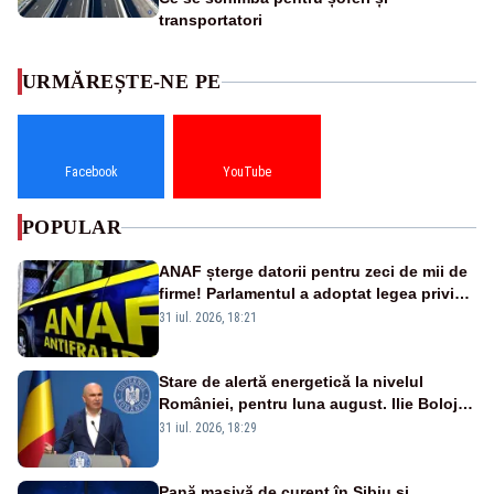
transportatori
URMĂREȘTE-NE PE
Facebook
YouTube
POPULAR
ANAF șterge datorii pentru zeci de mii de
firme! Parlamentul a adoptat legea privind
amnistia fiscală
31 iul. 2026, 18:21
Stare de alertă energetică la nivelul
României, pentru luna august. Ilie Bolojan
a anunțat importuri și posibile restricții –
31 iul. 2026, 18:29
VIDEO
Pană masivă de curent în Sibiu și