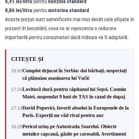
8,41 lei/litru
pentru
benzina standard
8,86 lei/litru
pentru
motorina standard
Aceste prețuri sunt semnificativ mai mici decât cele afișate în
prezent în benzinării, ceea ce ar reprezenta o reducere
importantă pentru consumatori dacă măsura va fi adoptată.
CITEȘTE ȘI
Complot dejucat în Serbia: doi bărbați, suspectați
15:50
că plănuiau asasinarea lui Vučić
Lovitură dură pentru căpitanul lui Sepsi. Cosmin
17:16
Matei, suspendat 9 luni de TAS în cazul de dopaj
David Popovici, favorit absolut la Europenele de la
17:14
Paris. Experții nu văd rival pentru aur
Pericol uriaș pe Autostrada Soarelui. Obiecte
16:29
metalice capcană, găsite pe carosabil. Avertisment