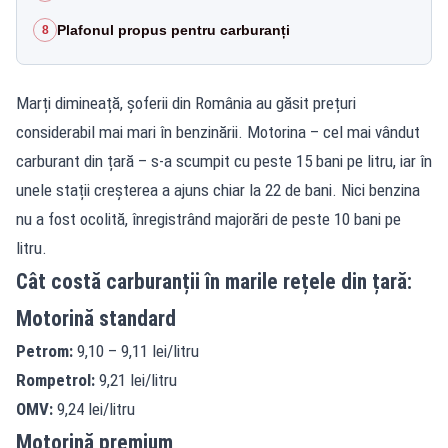
Plafonul propus pentru carburanți
8
Marți dimineață, șoferii din România au găsit prețuri
considerabil mai mari în benzinării. Motorina – cel mai vândut
carburant din țară – s-a scumpit cu peste 15 bani pe litru, iar în
unele stații creșterea a ajuns chiar la 22 de bani. Nici benzina
nu a fost ocolită, înregistrând majorări de peste 10 bani pe
litru.
Cât costă carburanții în marile rețele din țară:
Motorină standard
Petrom:
9,10 – 9,11 lei/litru
Rompetrol:
9,21 lei/litru
OMV:
9,24 lei/litru
Motorină premium