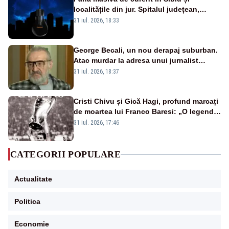
localitățile din jur. Spitalul județean,
semafoarele, rețelele de telefonie, grav
31 iul. 2026, 18:33
afectate
George Becali, un nou derapaj suburban.
Atac murdar la adresa unui jurnalist
sportiv – AUDIO
31 iul. 2026, 18:37
Cristi Chivu și Gică Hagi, profund marcați
de moartea lui Franco Baresi: „O legendă
a fotbalului mondial”
31 iul. 2026, 17:46
CATEGORII POPULARE
Actualitate
Politica
Economie