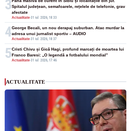
3
Pană masivă de curent în Sibiu și localitățile din jur.
Spitalul județean, semafoarele, rețelele de telefonie, grav
afectate
Actualitate
-
31 iul. 2026, 18:33
4
George Becali, un nou derapaj suburban. Atac murdar la
adresa unui jurnalist sportiv – AUDIO
Actualitate
-
31 iul. 2026, 18:37
5
Cristi Chivu și Gică Hagi, profund marcați de moartea lui
Franco Baresi: „O legendă a fotbalului mondial”
Actualitate
-
31 iul. 2026, 17:46
ACTUALITATE