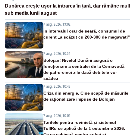
Dunărea crește ușor la intrarea în țară, dar rămâne mult
sub media lunii august
7 aug. 2026, 13:02
În intervalul orar de seară, consumul de
curent „a scăzut cu 200-300 de megawați”
7 aug. 2026, 10:51
Bolojan: Nivelul Dunării asigură o
funcționare a centralei de la Cernavodă
de patru-cinci zile dacă debitele vor
scădea
7 aug. 2026, 10:43
Criza din energie. Cine scapă de măsurile
de raționalizare impuse de Bolojan
7 aug. 2026, 10:01
Tarifele pentru rovinietă și sistemul
TollRo se aplică de la 1 octombrie 2026.
Ce se schimbă pentru șoferi și