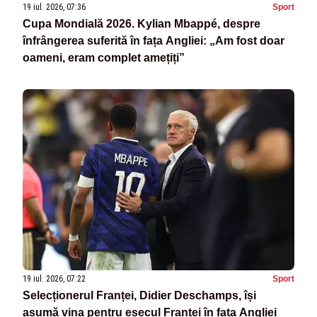
19 iul. 2026, 07:36
Sport
Cupa Mondială 2026. Kylian Mbappé, despre
înfrângerea suferită în fața Angliei: „Am fost doar
oameni, eram complet amețiți”
19 iul. 2026, 07:22
Sport
Selecționerul Franței, Didier Deschamps, își
asumă vina pentru eșecul Franței în fața Angliei