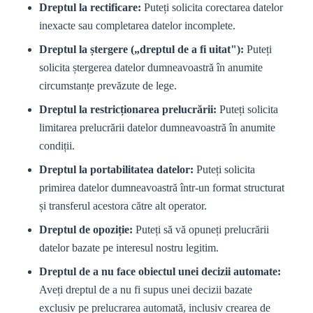
Dreptul la rectificare:
Puteți solicita corectarea datelor
inexacte sau completarea datelor incomplete.
Dreptul la ștergere („dreptul de a fi uitat"):
Puteți
solicita ștergerea datelor dumneavoastră în anumite
circumstanțe prevăzute de lege.
Dreptul la restricționarea prelucrării:
Puteți solicita
limitarea prelucrării datelor dumneavoastră în anumite
condiții.
Dreptul la portabilitatea datelor:
Puteți solicita
primirea datelor dumneavoastră într-un format structurat
și transferul acestora către alt operator.
Dreptul de opoziție:
Puteți să vă opuneți prelucrării
datelor bazate pe interesul nostru legitim.
Dreptul de a nu face obiectul unei decizii automate:
Aveți dreptul de a nu fi supus unei decizii bazate
exclusiv pe prelucrarea automată, inclusiv crearea de