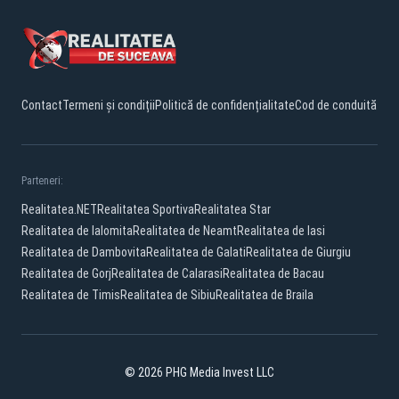
Contact
Termeni și condiții
Politică de confidențialitate
Cod de conduită
Parteneri:
Realitatea.NET
Realitatea Sportiva
Realitatea Star
Realitatea de Ialomita
Realitatea de Neamt
Realitatea de Iasi
Realitatea de Dambovita
Realitatea de Galati
Realitatea de Giurgiu
Realitatea de Gorj
Realitatea de Calarasi
Realitatea de Bacau
Realitatea de Timis
Realitatea de Sibiu
Realitatea de Braila
© 2026 PHG Media Invest LLC
Facebook
YouTube