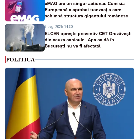
eMAG are un singur acționar. Comisia
Europeană a aprobat tranzacția care
schimbă structura gigantului românesc
7 aug. 2026, 14:30
ELCEN oprește preventiv CET Grozăvești
din cauza caniculei. Apa caldă în
București nu va fi afectată
POLITICA