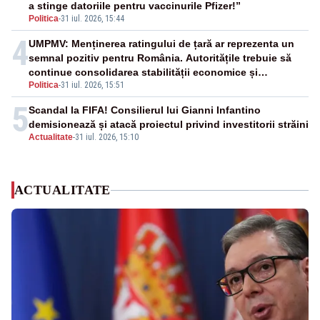
a stinge datoriile pentru vaccinurile Pfizer!”
Politica
-
31 iul. 2026, 15:44
4
UMPMV: Menținerea ratingului de țară ar reprezenta un
semnal pozitiv pentru România. Autoritățile trebuie să
continue consolidarea stabilității economice și
Politica
-
31 iul. 2026, 15:51
financiare
5
Scandal la FIFA! Consilierul lui Gianni Infantino
demisionează și atacă proiectul privind investitorii străini
Actualitate
-
31 iul. 2026, 15:10
ACTUALITATE