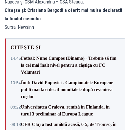
Napoca și CSM Alexandria – CSA Steaua.
Citește și:
Cristiano Bergodi a oferit mai multe declarații
la finalul meciului
Sursa: Newsinn
CITEȘTE ȘI
Fotbal: Nuno Campos (Dinamo) - Trebuie să fim
14:45
la cel mai înalt nivel pentru a câștiga cu FC
Voluntari
Înot: David Popovici - Campionatele Europene
10:54
pot fi mai tari decât mondialele după revenirea
rușilor
Universitatea Craiova, remiză în Finlanda, în
08:22
turul 3 preliminar al Europa League
CFR Cluj a fost umilită acasă, 0-5, de Tromso, în
08:18