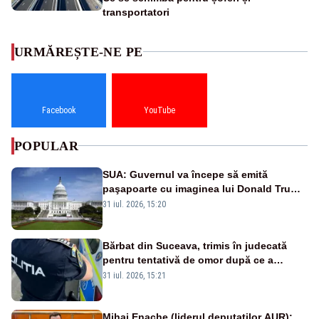
transportatori
URMĂREȘTE-NE PE
Facebook
YouTube
POPULAR
SUA: Guvernul va începe să emită
paşapoarte cu imaginea lui Donald Trump
începând cu 8 august
31 iul. 2026, 15:20
Bărbat din Suceava, trimis în judecată
pentru tentativă de omor după ce a
înjunghiat un tânăr în urma unui conflict
31 iul. 2026, 15:21
izbucnit
Mihai Enache (liderul deputaților AUR):