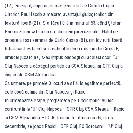
(17), cu capul, după un corner executat de Cătălin Cîrjan.
Ulterior, Paul Iacob a majorat avantajul giuleştenilor, din
lovitură liberă (21). S-a făcut 0-3 în minutul 53, când Ştefan
Pănoiu a marcat cu un şut din marginea careului. Golul de
onoare a fost semnat de Carlo Casap (81), din lovitură liberă.
Interesant este că și în celelalte două meciuri din Grupa B,
ambele jucate azi, s-au impus oaspeții cu același scor. “U”
Cluj-Napoca a câștigat partida cu CSA Steaua, iar CFR Cluj a
dispus de CSM Alexandria.
Ca urmare, pe primele 3 locuri se află, la egalitate perfectă,
cele două echipe din Cluj-Napoca și Rapid.
În următoarea etapă, programată pe 1 noiembrie, au loc
confruntările “U” Cluj-Napoca – CFR Cluj, CSA Steaua – Rapid
și CSM Alexandria – FC Botoșani. În ultima rundă, din 5
decembrie, se joacă Rapid – CFR Cluj, FC Botoșani – “U” Cluj-