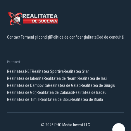
Contact
Termeni și condiții
Politică de confidențialitate
Cod de conduită
Parteneri:
Realitatea.NET
Realitatea Sportiva
Realitatea Star
Realitatea de Ialomita
Realitatea de Neamt
Realitatea de Iasi
Realitatea de Dambovita
Realitatea de Galati
Realitatea de Giurgiu
Realitatea de Gorj
Realitatea de Calarasi
Realitatea de Bacau
Realitatea de Timis
Realitatea de Sibiu
Realitatea de Braila
© 2026 PHG Media Invest LLC
Facebook
YouTube