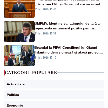
„Senatorii PNL și Guvernul vor să scoată
la vânzare bunuri publice pentru a stinge
31 iul. 2026, 15:44
datoriile pentru vaccinurile Pfizer!”
UMPMV: Menținerea ratingului de țară ar
reprezenta un semnal pozitiv pentru
România. Autoritățile trebuie să continue
31 iul. 2026, 15:51
consolidarea stabilității economice și
financiare
Scandal la FIFA! Consilierul lui Gianni
Infantino demisionează și atacă proiectul
privind investitorii străini
31 iul. 2026, 15:10
CATEGORII POPULARE
Actualitate
Politica
Economie