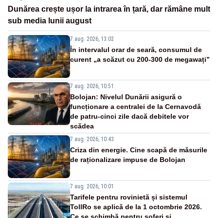
Dunărea crește ușor la intrarea în țară, dar rămâne mult
sub media lunii august
7 aug. 2026, 13:02
În intervalul orar de seară, consumul de
curent „a scăzut cu 200-300 de megawați”
7 aug. 2026, 10:51
Bolojan: Nivelul Dunării asigură o
funcționare a centralei de la Cernavodă
de patru-cinci zile dacă debitele vor
scădea
7 aug. 2026, 10:43
Criza din energie. Cine scapă de măsurile
de raționalizare impuse de Bolojan
7 aug. 2026, 10:01
Tarifele pentru rovinietă și sistemul
TollRo se aplică de la 1 octombrie 2026.
Ce se schimbă pentru șoferi și