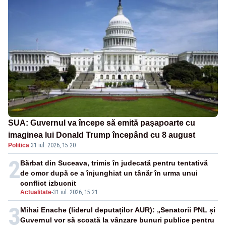
SUA: Guvernul va începe să emită paşapoarte cu
imaginea lui Donald Trump începând cu 8 august
Politica
·
31 iul. 2026, 15:20
2
Bărbat din Suceava, trimis în judecată pentru tentativă
de omor după ce a înjunghiat un tânăr în urma unui
conflict izbucnit
Actualitate
-
31 iul. 2026, 15:21
3
Mihai Enache (liderul deputaților AUR): „Senatorii PNL și
Guvernul vor să scoată la vânzare bunuri publice pentru