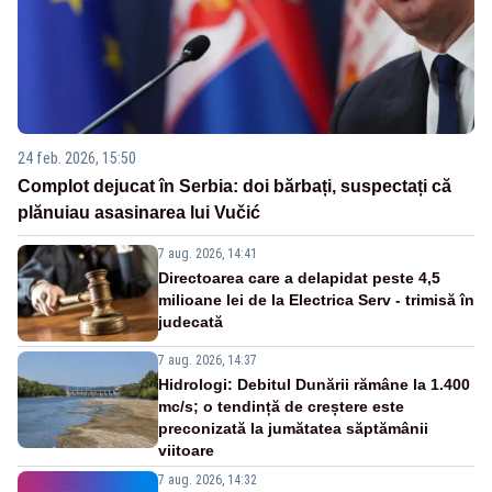
24 feb. 2026, 15:50
Complot dejucat în Serbia: doi bărbați, suspectați că
plănuiau asasinarea lui Vučić
7 aug. 2026, 14:41
Directoarea care a delapidat peste 4,5
milioane lei de la Electrica Serv - trimisă în
judecată
7 aug. 2026, 14:37
Hidrologi: Debitul Dunării rămâne la 1.400
mc/s; o tendință de creștere este
preconizată la jumătatea săptămânii
viitoare
7 aug. 2026, 14:32