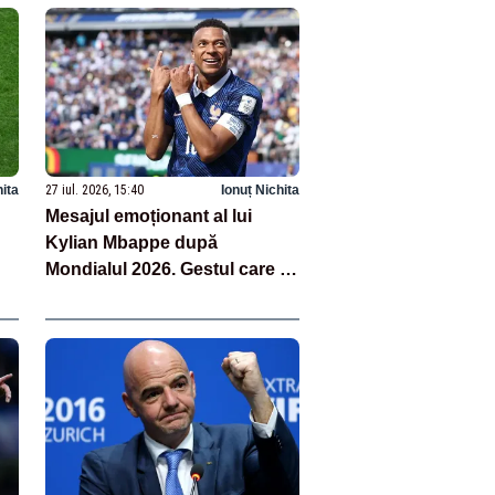
hita
27 iul. 2026, 15:40
Ionuț Nichita
Mesajul emoționant al lui
Kylian Mbappe după
Mondialul 2026. Gestul care a
surprins lumea fotbalului