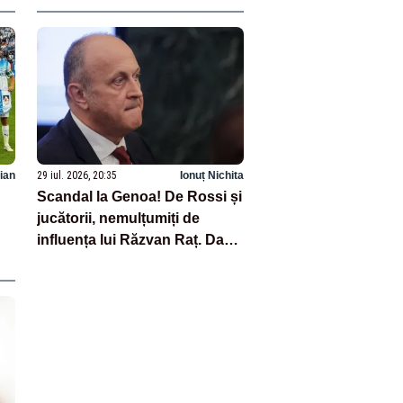
ian
29 iul. 2026, 20:35
Ionuț Nichita
Scandal la Genoa! De Rossi și
jucătorii, nemulțumiți de
influența lui Răzvan Raț. Dan
Șucu, în centrul tensiunilor