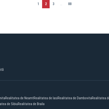
1
2
3
...
88
ită
mita
Realitatea de Neamt
Realitatea de Iasi
Realitatea de Dambovita
Realitatea d
atea de Sibiu
Realitatea de Braila