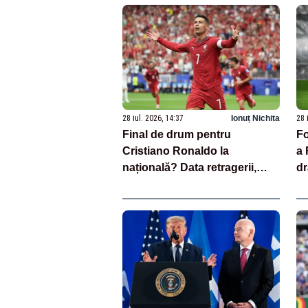
28 iul. 2026, 14:37
Ionuț Nichita
28 
Final de drum pentru
Fo
Cristiano Ronaldo la
a 
națională? Data retragerii,
dr
dezvăluită de presa britanică
me
a I