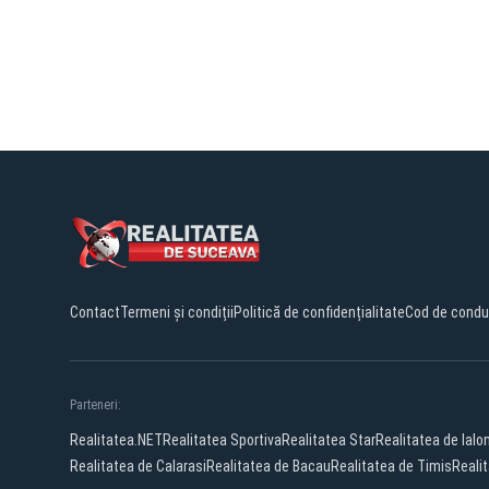
Contact
Termeni și condiții
Politică de confidențialitate
Cod de condu
Parteneri:
Realitatea.NET
Realitatea Sportiva
Realitatea Star
Realitatea de Ialo
Realitatea de Calarasi
Realitatea de Bacau
Realitatea de Timis
Realit