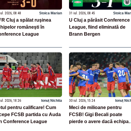
iul. 2026, 08:48
Stoica Marian
31 iul. 2026, 08:45
Stoica Mar
R Cluj a spălat ruşinea
U Cluj a părăsit Conference
hipelor româneşti în
League, fiind eliminată de
onference League
Brann Bergen
iul. 2026, 18:26
Ionuț Nichita
30 iul. 2026, 15:24
Ionuț Nic
tul pentru calificare! Cum
Meci de milioane pentru
cepe FCSB partida cu Auda
FCSB! Gigi Becali poate
n Conference League
pierde o avere dacă echipa
este eliminată de FK Auda