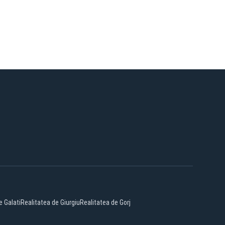
e Galati
Realitatea de Giurgiu
Realitatea de Gorj