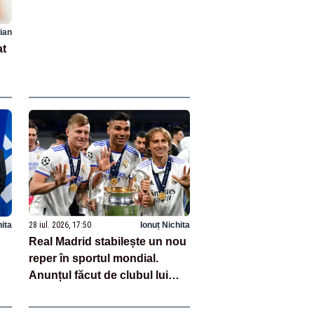
ian
at
hita
28 iul. 2026, 17:50
Ionuț Nichita
Real Madrid stabilește un nou
reper în sportul mondial.
Anunțul făcut de clubul lui
Florentino Perez