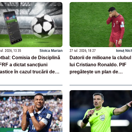
iul. 2026, 13:35
Stoica Marian
27 iul. 2026, 18:27
Ionuț Nic
tbal: Comisia de Disciplină
Datorii de milioane la clubul
FRF a dictat sancţiuni
lui Cristiano Ronaldo. PIF
astice în cazul trucării de
pregătește un plan de
ciuri pentru pariuri în Liga
redresare
II-a