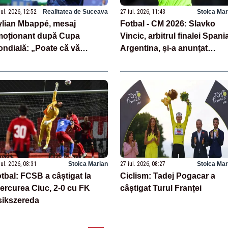
iul. 2026, 12:52
Realitatea de Suceava
27 iul. 2026, 11:43
Stoica Mar
lian Mbappé, mesaj
Fotbal - CM 2026: Slavko
moționant după Cupa
Vincic, arbitrul finalei Spania
ndială: „Poate că vă
Argentina, şi-a anunţat
toram un final mai frumos”
retragerea
iul. 2026, 08:31
Stoica Marian
27 iul. 2026, 08:27
Stoica Mar
tbal: FCSB a câștigat la
Ciclism: Tadej Pogacar a
ercurea Ciuc, 2-0 cu FK
câștigat Turul Franței
ikszereda