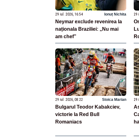
29 iul. 2026, 16:54
Ionuț Nichita
29 
Neymar exclude revenirea la
Om
naționala Braziliei: „Nu mai
Lu
am chef”
R
de
pr
29 iul. 2026, 08:22
Stoica Marian
29 
Bulgarul Teodor Kabakciev,
As
victorie la Red Bull
Ca
Romaniacs
ha
R