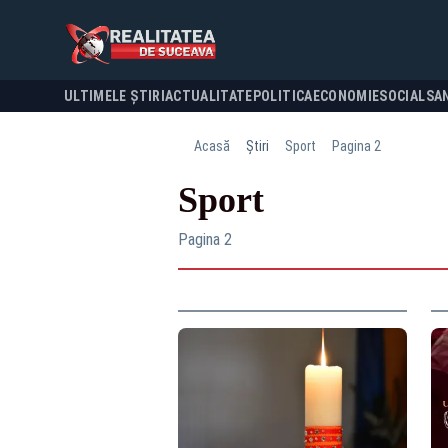
ULTIMELE ȘTIRI
ACTUALITATE
POLITICA
ECONOMIE
SOCIAL
SA
Acasă
Știri
Sport
Pagina 2
Sport
Pagina 2