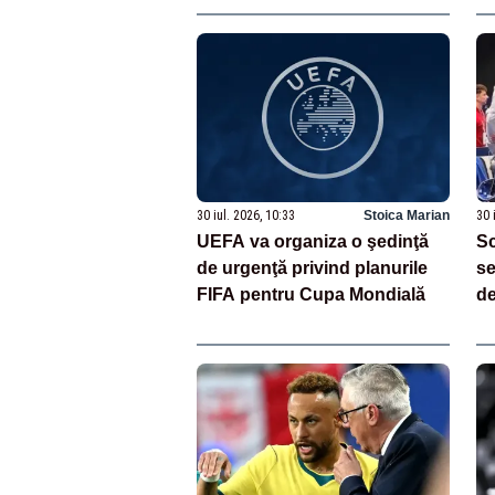
30 iul. 2026, 10:33
Stoica Marian
30 
UEFA va organiza o şedinţă
Sc
de urgenţă privind planurile
se
FIFA pentru Cupa Mondială
de
Ca