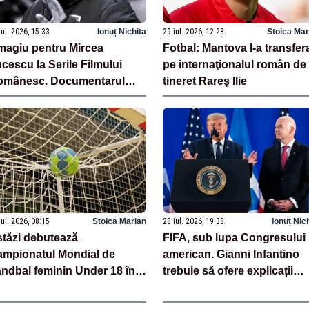
iul. 2026, 15:33
Ionuț Nichita
29 iul. 2026, 12:28
Stoica Mar
agiu pentru Mircea
Fotbal: Mantova l-a transfer
cescu la Serile Filmului
pe internaţionalul român de
omânesc. Documentarul
tineret Rareş Ilie
spre Mexico ’70 va fi
oiectat la Iași
iul. 2026, 08:15
Stoica Marian
28 iul. 2026, 19:38
Ionuț Nic
tăzi debutează
FIFA, sub lupa Congresului
mpionatul Mondial de
american. Gianni Infantino
ndbal feminin Under 18 în
trebuie să ofere explicații
omânia
despre contactele cu Trump