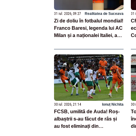
31 iul. 2026, 09:27
Realitatea de Suceava
31 
Zi de doliu în fotbalul mondial!
CF
Franco Baresi, legenda lui AC
ec
Milan și a naționalei Italiei, a
C
murit
30 iul. 2026, 21:14
Ionuț Nichita
30 
FCSB, umilită de Auda! Roș-
To
albaștrii s-au făcut de râs și
în
au fost eliminați din
di
Conference League