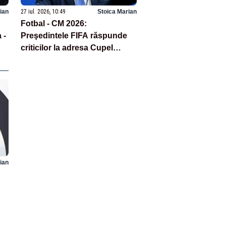
ian
27 iul. 2026, 10:49
Stoica Marian
Fotbal - CM 2026:
 -
Preşedintele FIFA răspunde
criticilor la adresa CupeI
Mondiale din SUA, Mexic şi
Canada
ian