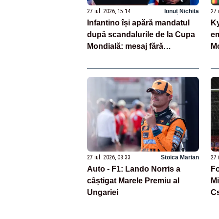
27 iul. 2026, 15:14
Ionuț Nichita
27 
Infantino își apără mandatul
Ky
după scandalurile de la Cupa
e
Mondială: mesaj fără
Mo
menajamente pentru critici
da
27 iul. 2026, 08:33
Stoica Marian
27 
Auto - F1: Lando Norris a
Fo
câștigat Marele Premiu al
Mi
Ungariei
Cs