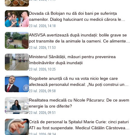
Dovada că Bolojan nu dă doi bani pe suferința
oamenilor. Dialog halucinant cu medicii cărora le
tăiase veniturile, ca primar, în 2018 – VIDEO
23 iul. 2026, 14:18
ANSVSA avertizează după inundații: bolile grave se
pot transmite de la animale la oameni. Ce alimente și
surse de apă trebuie evitate
23 iul. 2026, 11:53
Ministerul Sănătății, măsuri pentru prevenirea
îmbolnăvirilor după inundații
23 iul. 2026, 10:25
Rogobete anunță că nu va vota nicio lege care
afectează personalul medical: „Nu poți construi un
sistem mai puternic lovindu-i pe cei care îl țin în
23 iul. 2026, 09:58
viață”
Realitatea medicală cu Nicole Păcuraru: De ce avem
energie la ore diferite?
23 iul. 2026, 09:51
Criză de personal la Spitalul Marie Curie: cinci paturi
ATI au fost suspendate. Medicul Cătălin Cârstoveanu
avertizează: „Expunem la risc” pacienții
23 iul. 2026, 08:34