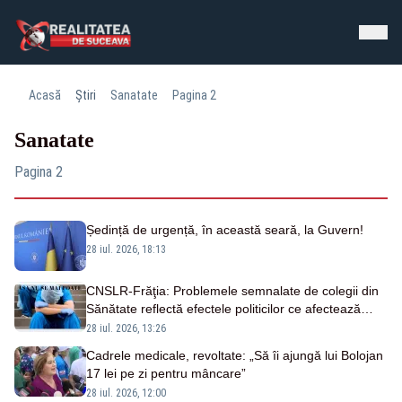
Acasă
Știri
Sanatate
Pagina 2
Sanatate
Pagina 2
Ședință de urgență, în această seară, la Guvern!
28 iul. 2026, 18:13
CNSLR-Frăţia: Problemele semnalate de colegii din
Sănătate reflectă efectele politicilor ce afectează
sistemul public şi dialogul social
28 iul. 2026, 13:26
Cadrele medicale, revoltate: „Să îi ajungă lui Bolojan
17 lei pe zi pentru mâncare”
28 iul. 2026, 12:00