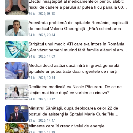
Efectul neașteptat al medicamentelor pentru slăbit:
riscul de cădere a părului ar putea fi cu până la 68%
mai mare
26 iul. 2026, 08:18
Adevărata problemă din spitalele României, explicată
de medicul Valeriu Gheorghiță. „Fără schimbarea
modului de funcționare, riscăm doar să finanțăm mai
24 iul. 2026, 20:34
bine același sistem”
Strigătul unui medic ATI care s-a întors în România:
„Am văzut oameni murind fără familie alături și am
fost noi cei care le-am ținut mâna”
24 iul. 2026, 14:03
Medicii decid astăzi dacă intră în grevă generală.
Spitalele ar putea trata doar urgențele de marți
24 iul. 2026, 10:34
Realitatea medicală cu Nicole Păcuraru: De ce ne
simțim mai bine după ce vorbim cu cineva?
24 iul. 2026, 10:12
Ministrul Sănătăţii, după deblocarea celor 22 de
posturi de asistenţi la Spitalul Marie Curie:”Nu
rezolvă problema majoră cu care se confruntă
23 iul. 2026, 14:47
sistemul”
Alimente care îți cresc nivelul de energie
23 iul. 2026, 14:19