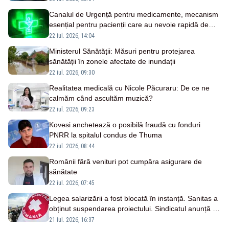
Canalul de Urgență pentru medicamente, mecanism
esențial pentru pacienții care au nevoie rapidă de
tratament
22 iul. 2026, 14:04
Ministerul Sănătății: Măsuri pentru protejarea
sănătății în zonele afectate de inundații
22 iul. 2026, 09:30
Realitatea medicală cu Nicole Păcuraru: De ce ne
calmăm când ascultăm muzică?
22 iul. 2026, 09:23
Kovesi anchetează o posibilă fraudă cu fonduri
PNRR la spitalul condus de Thuma
22 iul. 2026, 08:44
Românii fără venituri pot cumpăra asigurare de
sănătate
22 iul. 2026, 07:45
Legea salarizării a fost blocată în instanță. Sanitas a
obținut suspendarea proiectului. Sindicatul anunță că
rămâne pregătit de grevă generală
21 iul. 2026, 16:37