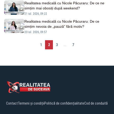
Realitatea medicală cu Nicole Păcuraru: De ce ne
simțim mai obosiți după weekend?
21 iul. 2026, 09:22
Realitatea medicală cu Nicole Păcuraru: De ce
simțim nevoia de „pauză” fără motiv?
20 iul. 2026, 09:57
1
2
3
...
7
Contact
Termeni și condiții
Politică de confidențialitate
Cod de conduită