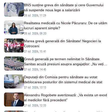
BNS susține greva din sănătate și cere Guvernului
să suspende noua lege a salarizării
28 iul. 2026, 11:29
Realitatea medicală cu Nicole Păcuraru: De ce uităm
lucruri aparent simple?
28 iul. 2026, 09:20
Marea grevă generală din Sănătate! Negocieri la
Cotroceni
27 iul. 2026, 15:41
Grevă generală pe termen nelimitat în Sănătate.
Sanitas acuză presiuni asupra angajaților: „Nu veți
opri greva prin intimidare”
27 iul. 2026, 14:45
Deputații din Comisia pentru sănătate au votat
deblocarea posturilor din sistemul medical de stat
27 iul. 2026, 13:13
Alexandru Rogobete avertizează: „Va exista un exod
al medicilor fără precedent”
27 iul. 2026, 12:33