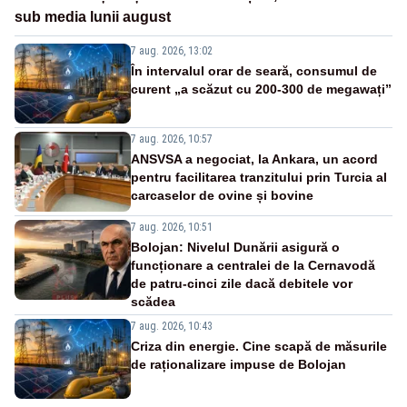
sub media lunii august
7 aug. 2026, 13:02
În intervalul orar de seară, consumul de
curent „a scăzut cu 200-300 de megawați”
7 aug. 2026, 10:57
ANSVSA a negociat, la Ankara, un acord
pentru facilitarea tranzitului prin Turcia al
carcaselor de ovine și bovine
7 aug. 2026, 10:51
Bolojan: Nivelul Dunării asigură o
funcționare a centralei de la Cernavodă
de patru-cinci zile dacă debitele vor
scădea
7 aug. 2026, 10:43
Criza din energie. Cine scapă de măsurile
de raționalizare impuse de Bolojan