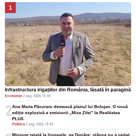
1
Infrastructura irigațiilor din România, lăsată în paragină
Economie
·
2 aug. 2026, 15:38
2
Ana Maria Păcuraru demască planul lui Bolojan. O nouă
ediție explozivă a emisiunii „Miza Zilei” la Realitatea
PLUS
Politica
-
2 aug. 2026, 15:42
Misiune ratată la Izvoarele, pe Dunăre: stânca nu a cedat,