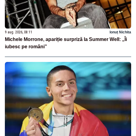
9 aug. 2026, 08:11
Ionuț Nichita
Michele Morrone, apariție surpriză la Summer Well: „Îi
iubesc pe români”