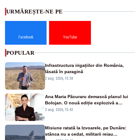
URMĂREȘTE-NE PE
Facebook
YouTube
POPULAR
Infrastructura irigațiilor din România,
lăsată în paragină
2 aug. 2026, 15:38
Ana Maria Păcuraru demască planul lui
Bolojan. O nouă ediție explozivă a
emisiunii „Miza Zilei” la Realitatea PLUS
2 aug. 2026, 15:42
Misiune ratată la Izvoarele, pe Dunăre:
stânca nu a cedat, militarii reiau