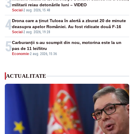
3
militarii reiau detonările luni – VIDEO
Social
-
2 aug. 2026, 15:48
4
Drona care a ținut Tulcea în alertă a zburat 20 de minute
deasupra apelor României. Au fost ridicate două F-16
Social
-
2 aug. 2026, 19:28
5
Carburanții s-au scumpit din nou, motorina este la un
pas de 11 lei/litru
Economie
-
2 aug. 2026, 15:36
ACTUALITATE