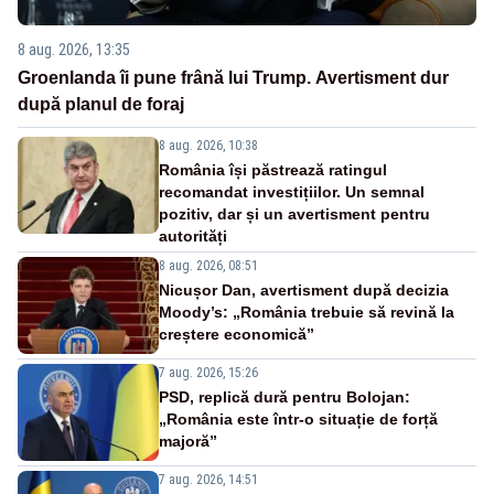
8 aug. 2026, 13:35
Groenlanda îi pune frână lui Trump. Avertisment dur
după planul de foraj
8 aug. 2026, 10:38
România își păstrează ratingul
recomandat investițiilor. Un semnal
pozitiv, dar și un avertisment pentru
autorități
8 aug. 2026, 08:51
Nicușor Dan, avertisment după decizia
Moody’s: „România trebuie să revină la
creștere economică”
7 aug. 2026, 15:26
PSD, replică dură pentru Bolojan:
„România este într-o situație de forță
majoră”
7 aug. 2026, 14:51