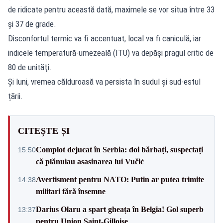
de ridicate pentru această dată, maximele se vor situa între 33
şi 37 de grade.
Disconfortul termic va fi accentuat, local va fi caniculă, iar
indicele temperatură-umezeală (ITU) va depăşi pragul critic de
80 de unităţi.
Și luni, vremea călduroasă va persista în sudul și sud-estul
țării.
CITEȘTE ȘI
Complot dejucat în Serbia: doi bărbați, suspectați
15:50
că plănuiau asasinarea lui Vučić
Avertisment pentru NATO: Putin ar putea trimite
14:38
militari fără însemne
Darius Olaru a spart gheața în Belgia! Gol superb
13:37
pentru Union Saint-Gilloise