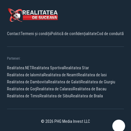
Contact
Termeni și condiții
Politică de confidențialitate
Cod de conduită
Parteneri:
Realitatea.NET
Realitatea Sportiva
Realitatea Star
Realitatea de Ialomita
Realitatea de Neamt
Realitatea de Iasi
Realitatea de Dambovita
Realitatea de Galati
Realitatea de Giurgiu
Realitatea de Gorj
Realitatea de Calarasi
Realitatea de Bacau
Realitatea de Timis
Realitatea de Sibiu
Realitatea de Braila
© 2026 PHG Media Invest LLC
Facebook
YouTube