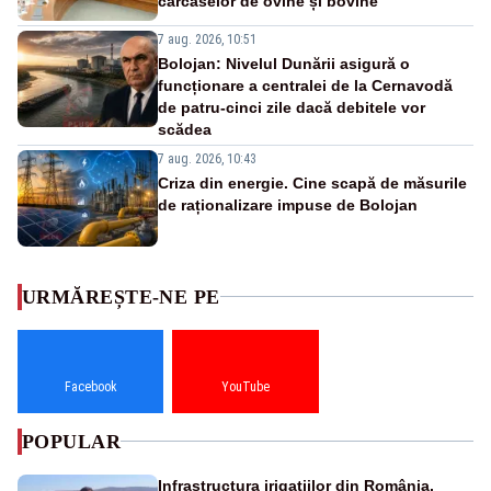
carcaselor de ovine și bovine
7 aug. 2026, 10:51
Bolojan: Nivelul Dunării asigură o
funcționare a centralei de la Cernavodă
de patru-cinci zile dacă debitele vor
scădea
7 aug. 2026, 10:43
Criza din energie. Cine scapă de măsurile
de raționalizare impuse de Bolojan
URMĂREȘTE-NE PE
Facebook
YouTube
POPULAR
Infrastructura irigațiilor din România,