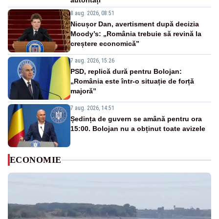
autorități
8 aug. 2026, 08:51
Nicușor Dan, avertisment după decizia
Moody’s: „România trebuie să revină la
creștere economică”
7 aug. 2026, 15:26
PSD, replică dură pentru Bolojan:
„România este într-o situație de forță
majoră”
7 aug. 2026, 14:51
Ședința de guvern se amână pentru ora
15:00. Bolojan nu a obținut toate avizele
ECONOMIE