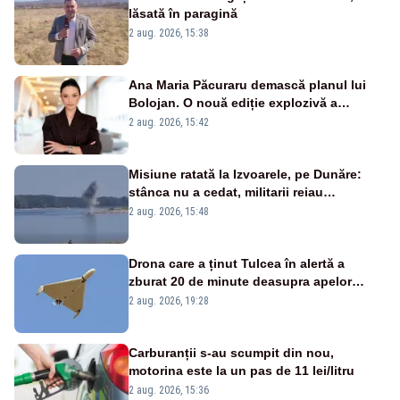
lăsată în paragină
2 aug. 2026, 15:38
Ana Maria Păcuraru demască planul lui
Bolojan. O nouă ediție explozivă a
emisiunii „Miza Zilei” la Realitatea PLUS
2 aug. 2026, 15:42
Misiune ratată la Izvoarele, pe Dunăre:
stânca nu a cedat, militarii reiau
detonările luni – VIDEO
2 aug. 2026, 15:48
Drona care a ținut Tulcea în alertă a
zburat 20 de minute deasupra apelor
României. Au fost ridicate două F-16
2 aug. 2026, 19:28
Carburanții s-au scumpit din nou,
motorina este la un pas de 11 lei/litru
2 aug. 2026, 15:36