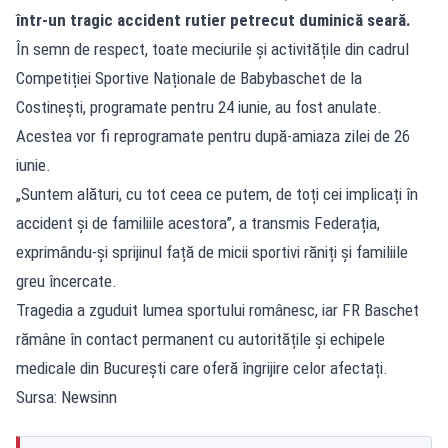
într-un
tragic accident rutier petrecut duminică seară
.
În semn de respect, toate meciurile și activitățile din cadrul
Competiției Sportive Naționale de Babybaschet de la
Costinești, programate pentru 24 iunie, au fost anulate.
Acestea vor fi reprogramate pentru după-amiaza zilei de 26
iunie.
„Suntem alături, cu tot ceea ce putem, de toți cei implicați în
accident și de familiile acestora”, a transmis Federația,
exprimându-și sprijinul față de micii sportivi răniți și familiile
greu încercate.
Tragedia a zguduit lumea sportului românesc, iar FR Baschet
rămâne în contact permanent cu autoritățile și echipele
medicale din București care oferă îngrijire celor afectați.
Sursa: Newsinn