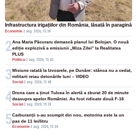
Infrastructura irigațiilor din România, lăsată în paragină
Economie
·
2 aug. 2026, 15:38
2
Ana Maria Păcuraru demască planul lui Bolojan. O nouă
ediție explozivă a emisiunii „Miza Zilei” la Realitatea
PLUS
Politica
-
2 aug. 2026, 15:42
3
Misiune ratată la Izvoarele, pe Dunăre: stânca nu a cedat,
militarii reiau detonările luni – VIDEO
Social
-
2 aug. 2026, 15:48
4
Drona care a ținut Tulcea în alertă a zburat 20 de minute
deasupra apelor României. Au fost ridicate două F-16
Social
-
2 aug. 2026, 19:28
5
Carburanții s-au scumpit din nou, motorina este la un
pas de 11 lei/litru
Economie
-
2 aug. 2026, 15:36