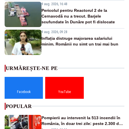
9 aug. 2026, 16:48
Pericolul pentru Reactorul 2 de la
Cernavodă nu a trecut. Barjele
scufundate în Dunăre pot fi dislocate
9 aug. 2026, 09:28
Inflația distruge majorarea salariului
minim. Românii nu simt un trai mai bun
URMĂREȘTE-NE PE
Facebook
YouTube
POPULAR
Pompierii au intervenit la 513 incendii în
România, în doar trei zile: peste 2.300 de