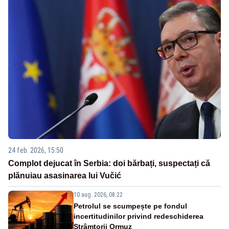
24 feb. 2026, 15:50
Complot dejucat în Serbia: doi bărbați, suspectați că
plănuiau asasinarea lui Vučić
10 aug. 2026, 08:22
Petrolul se scumpește pe fondul
incertitudinilor privind redeschiderea
Strâmtorii Ormuz