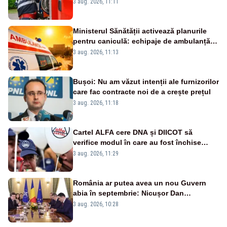
hectare de teren au fost afectate
3 aug. 2026, 11:11
Ministerul Sănătății activează planurile
pentru caniculă: echipaje de ambulanță
suplimentate, stocuri de medicamente
3 aug. 2026, 11:13
verificate și puncte de apă în spațiile
publice
Bușoi: Nu am văzut intenții ale furnizorilor
care fac contracte noi de a crește prețul
3 aug. 2026, 11:18
Cartel ALFA cere DNA și DIICOT să
verifice modul în care au fost închise
centralele pe cărbune
3 aug. 2026, 11:29
România ar putea avea un nou Guvern
abia în septembrie: Nicușor Dan
pregătește noi consultări cu partidele
3 aug. 2026, 10:28
după 15 august