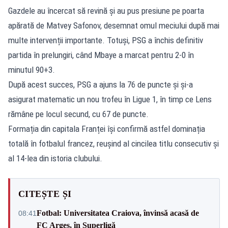
Gazdele au încercat să revină și au pus presiune pe poarta
apărată de Matvey Safonov, desemnat omul meciului după mai
multe intervenții importante. Totuși, PSG a închis definitiv
partida în prelungiri, când Mbaye a marcat pentru 2-0 în
minutul 90+3.
După acest succes, PSG a ajuns la 76 de puncte și și-a
asigurat matematic un nou trofeu în Ligue 1, în timp ce Lens
rămâne pe locul secund, cu 67 de puncte.
Formația din capitala Franței își confirmă astfel dominația
totală în fotbalul francez, reușind al cincilea titlu consecutiv și
al 14-lea din istoria clubului.
CITEȘTE ȘI
Fotbal: Universitatea Craiova, învinsă acasă de
08:41
FC Argeș, în Superligă