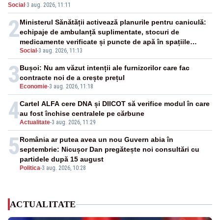
Social
·
3 aug. 2026, 11:11
afectate
2
Ministerul Sănătății activează planurile pentru caniculă:
echipaje de ambulanță suplimentate, stocuri de
medicamente verificate și puncte de apă în spațiile
Social
-
3 aug. 2026, 11:13
publice
3
Bușoi: Nu am văzut intenții ale furnizorilor care fac
contracte noi de a crește prețul
Economie
-
3 aug. 2026, 11:18
4
Cartel ALFA cere DNA și DIICOT să verifice modul în care
au fost închise centralele pe cărbune
Actualitate
-
3 aug. 2026, 11:29
5
România ar putea avea un nou Guvern abia în
septembrie: Nicușor Dan pregătește noi consultări cu
partidele după 15 august
Politica
-
3 aug. 2026, 10:28
ACTUALITATE