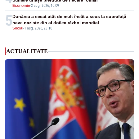
Sumele uriașe pierdute de fiecare român
Economie
-
2 aug. 2026, 10:09
5
Dunărea a secat atât de mult încât a scos la suprafață
nave naziste din al doilea război mondial
Social
-
1 aug. 2026, 23:10
ACTUALITATE