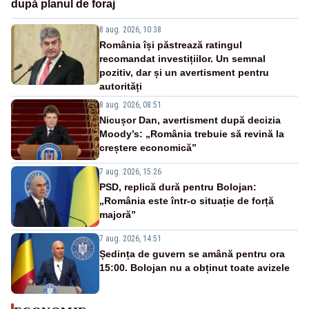
după planul de foraj
8 aug. 2026, 10:38
România își păstrează ratingul
recomandat investițiilor. Un semnal
pozitiv, dar și un avertisment pentru
autorități
8 aug. 2026, 08:51
Nicușor Dan, avertisment după decizia
Moody’s: „România trebuie să revină la
creștere economică”
7 aug. 2026, 15:26
PSD, replică dură pentru Bolojan:
„România este într-o situație de forță
majoră”
7 aug. 2026, 14:51
Ședința de guvern se amână pentru ora
15:00. Bolojan nu a obținut toate avizele