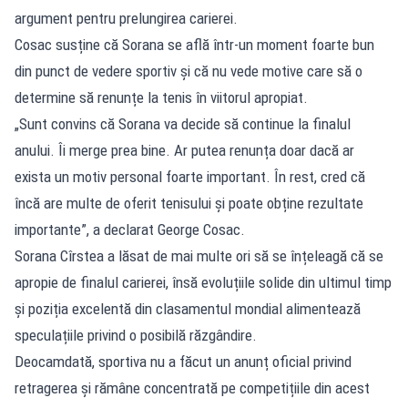
argument pentru prelungirea carierei.
Cosac susține că Sorana se află într-un moment foarte bun
din punct de vedere sportiv și că nu vede motive care să o
determine să renunțe la tenis în viitorul apropiat.
„Sunt convins că Sorana va decide să continue la finalul
anului. Îi merge prea bine. Ar putea renunța doar dacă ar
exista un motiv personal foarte important. În rest, cred că
încă are multe de oferit tenisului și poate obține rezultate
importante”, a declarat George Cosac.
Sorana Cîrstea a lăsat de mai multe ori să se înțeleagă că se
apropie de finalul carierei, însă evoluțiile solide din ultimul timp
și poziția excelentă din clasamentul mondial alimentează
speculațiile privind o posibilă răzgândire.
Deocamdată, sportiva nu a făcut un anunț oficial privind
retragerea și rămâne concentrată pe competițiile din acest