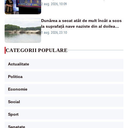
pierdute de fiecare român
2 aug. 2026, 10:09
Dunărea a secat atât de mult încât a scos
la suprafață nave naziste din al doilea
război mondial
1 aug. 2026, 23:10
CATEGORII POPULARE
Actualitate
Politica
Economie
Social
Sport
Sanatate