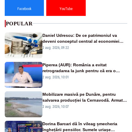
Facebook
YouTube
POPULAR
Daniel Udrescu: De ce patrimoniul va
deveni conceptul central al economiei
viitoare?
2 aug. 2026, 09:22
Piperea (AUR): România a evitat
retrogradarea la junk pentru că era o
catastrofă pentru bănci și fondurile de
2 aug. 2026, 10:01
pensii
Mobilizare masivă pe Dunăre, pentru
salvarea producției la Cernavodă. Armata
va detona o stâncă și va devia apa
2 aug. 2026, 10:07
fluviului - IMAGINI AERIENE
Dorina Barcari dă în vileag șmecheria
înghețării pensiilor. Sumele uriașe