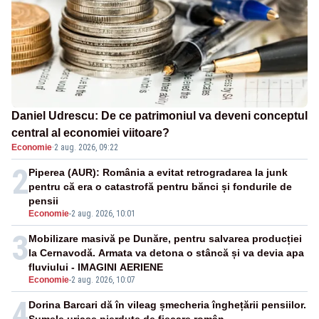
Daniel Udrescu: De ce patrimoniul va deveni conceptul
central al economiei viitoare?
Economie
·
2 aug. 2026, 09:22
2
Piperea (AUR): România a evitat retrogradarea la junk
pentru că era o catastrofă pentru bănci și fondurile de
pensii
Economie
-
2 aug. 2026, 10:01
3
Mobilizare masivă pe Dunăre, pentru salvarea producției
la Cernavodă. Armata va detona o stâncă și va devia apa
fluviului - IMAGINI AERIENE
Economie
-
2 aug. 2026, 10:07
4
Dorina Barcari dă în vileag șmecheria înghețării pensiilor.