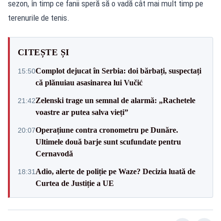
sezon, în timp ce fanii speră să o vadă cât mai mult timp pe
terenurile de tenis.
CITEȘTE ȘI
Complot dejucat în Serbia: doi bărbați, suspectați
15:50
că plănuiau asasinarea lui Vučić
Zelenski trage un semnal de alarmă: „Rachetele
21:42
voastre ar putea salva vieți”
Operațiune contra cronometru pe Dunăre.
20:07
Ultimele două barje sunt scufundate pentru
Cernavodă
Adio, alerte de poliție pe Waze? Decizia luată de
18:31
Curtea de Justiție a UE