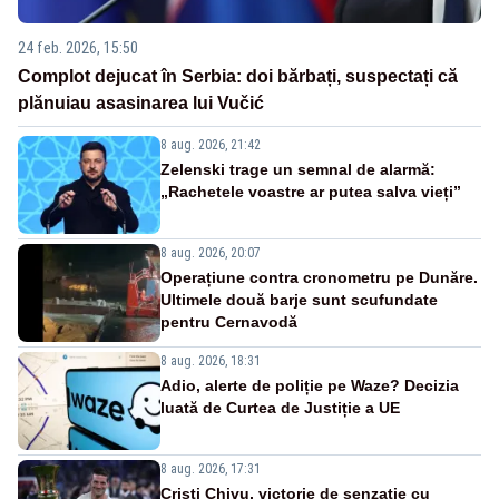
24 feb. 2026, 15:50
Complot dejucat în Serbia: doi bărbați, suspectați că
plănuiau asasinarea lui Vučić
8 aug. 2026, 21:42
Zelenski trage un semnal de alarmă:
„Rachetele voastre ar putea salva vieți”
8 aug. 2026, 20:07
Operațiune contra cronometru pe Dunăre.
Ultimele două barje sunt scufundate
pentru Cernavodă
8 aug. 2026, 18:31
Adio, alerte de poliție pe Waze? Decizia
luată de Curtea de Justiție a UE
8 aug. 2026, 17:31
Cristi Chivu, victorie de senzație cu