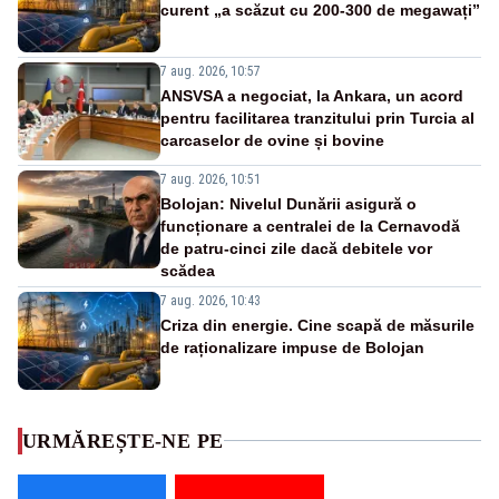
curent „a scăzut cu 200-300 de megawați”
7 aug. 2026, 10:57
ANSVSA a negociat, la Ankara, un acord
pentru facilitarea tranzitului prin Turcia al
carcaselor de ovine și bovine
7 aug. 2026, 10:51
Bolojan: Nivelul Dunării asigură o
funcționare a centralei de la Cernavodă
de patru-cinci zile dacă debitele vor
scădea
7 aug. 2026, 10:43
Criza din energie. Cine scapă de măsurile
de raționalizare impuse de Bolojan
URMĂREȘTE-NE PE