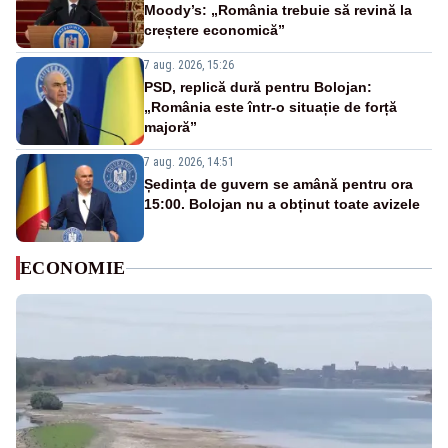
Moody’s: „România trebuie să revină la
creștere economică”
7 aug. 2026, 15:26
PSD, replică dură pentru Bolojan:
„România este într-o situație de forță
majoră”
7 aug. 2026, 14:51
Ședința de guvern se amână pentru ora
15:00. Bolojan nu a obținut toate avizele
ECONOMIE