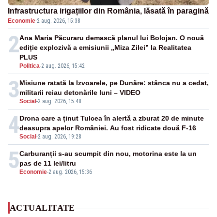
Infrastructura irigațiilor din România, lăsată în paragină
Economie
·
2 aug. 2026, 15:38
2
Ana Maria Păcuraru demască planul lui Bolojan. O nouă
ediție explozivă a emisiunii „Miza Zilei” la Realitatea
PLUS
Politica
-
2 aug. 2026, 15:42
3
Misiune ratată la Izvoarele, pe Dunăre: stânca nu a cedat,
militarii reiau detonările luni – VIDEO
Social
-
2 aug. 2026, 15:48
4
Drona care a ținut Tulcea în alertă a zburat 20 de minute
deasupra apelor României. Au fost ridicate două F-16
Social
-
2 aug. 2026, 19:28
5
Carburanții s-au scumpit din nou, motorina este la un
pas de 11 lei/litru
Economie
-
2 aug. 2026, 15:36
ACTUALITATE