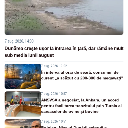
7 aug. 2026, 14:03
Dunărea crește ușor la intrarea în țară, dar rămâne mult
sub media lunii august
7 aug. 2026, 13:02
În intervalul orar de seară, consumul de
curent „a scăzut cu 200-300 de megawați”
7 aug. 2026, 10:57
ANSVSA a negociat, la Ankara, un acord
pentru facilitarea tranzitului prin Turcia al
carcaselor de ovine și bovine
7 aug. 2026, 10:51
Bolojan: Nivelul Dunării asigură o