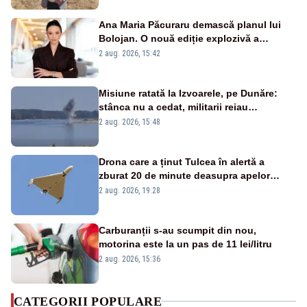
Ana Maria Păcuraru demască planul lui
Bolojan. O nouă ediție explozivă a
emisiunii „Miza Zilei” la Realitatea PLUS
2 aug. 2026, 15:42
Misiune ratată la Izvoarele, pe Dunăre:
stânca nu a cedat, militarii reiau
detonările luni – VIDEO
2 aug. 2026, 15:48
Drona care a ținut Tulcea în alertă a
zburat 20 de minute deasupra apelor
României. Au fost ridicate două F-16
2 aug. 2026, 19:28
Carburanții s-au scumpit din nou,
motorina este la un pas de 11 lei/litru
2 aug. 2026, 15:36
CATEGORII POPULARE