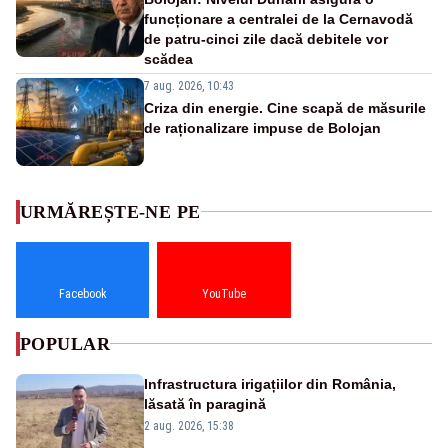
funcționare a centralei de la Cernavodă
de patru-cinci zile dacă debitele vor
scădea
7 aug. 2026, 10:43
Criza din energie. Cine scapă de măsurile
de raționalizare impuse de Bolojan
URMĂREȘTE-NE PE
Facebook
YouTube
POPULAR
Infrastructura irigațiilor din România,
lăsată în paragină
2 aug. 2026, 15:38