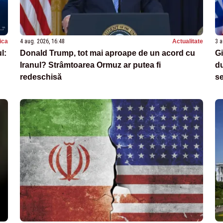
tica
4 aug. 2026, 16:48
Actualitate
3 a
l:
Donald Trump, tot mai aproape de un acord cu
Gi
Iranul? Strâmtoarea Ormuz ar putea fi
du
redeschisă
se