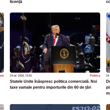
licență
c
ate
24 iul. 2026, 10:56
Politica
24 
Statele Unite înăspresc politica comercială. Noi
Do
taxe vamale pentru importurile din 60 de țări
pl
mă