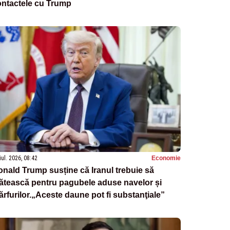
ontactele cu Trump
iul. 2026, 08:42
Economie
nald Trump susține că Iranul trebuie să
ătească pentru pagubele aduse navelor și
rfurilor.„Aceste daune pot fi substanţiale”