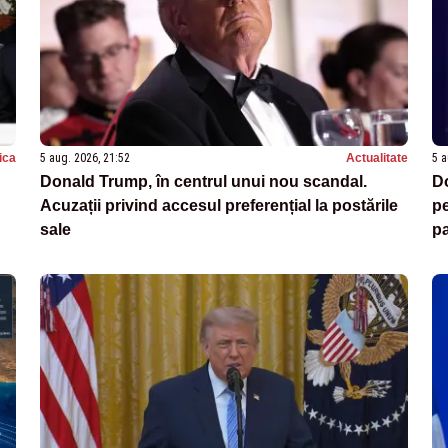
tica
5 aug. 2026, 21:52
Actualitate
5 a
Donald Trump, în centrul unui nou scandal.
Do
Acuzații privind accesul preferențial la postările
pe
sale
p