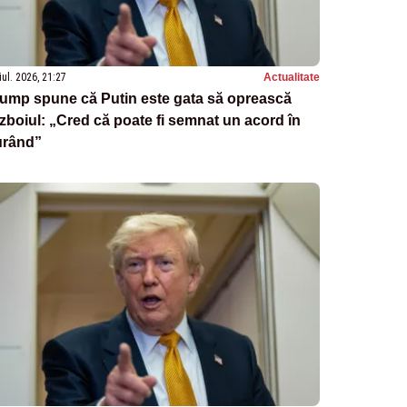
iul. 2026, 21:27
Actualitate
rump spune că Putin este gata să oprească
zboiul: „Cred că poate fi semnat un acord în
urând”