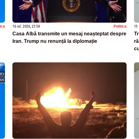
tica
16 iul. 2026, 23:58
Politica
15 
Casa Albă transmite un mesaj neașteptat despre
T
Iran. Trump nu renunță la diplomație
ră
c