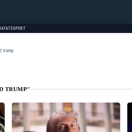
NATATE
SPORT
d trump
D TRUMP"