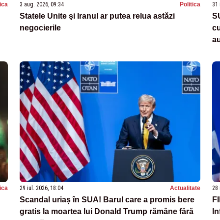
tica
3 aug. 2026, 09:34
Politica
31 
Statele Unite şi Iranul ar putea relua astăzi
S
negocierile
c
a
tica
29 iul. 2026, 18:04
Actualitate
28 
Scandal uriaș în SUA! Barul care a promis bere
FI
gratis la moartea lui Donald Trump rămâne fără
In