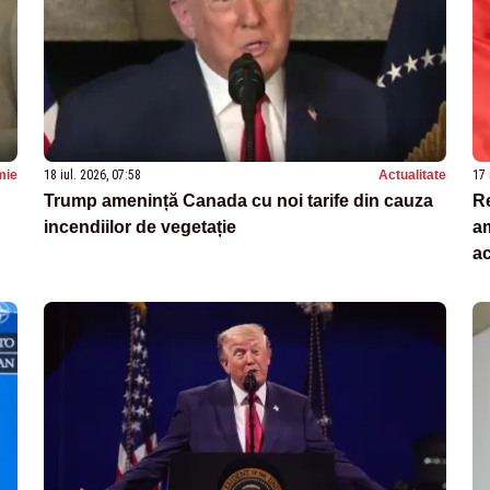
mie
18 iul. 2026, 07:58
Actualitate
17 
Trump amenință Canada cu noi tarife din cauza
Re
incendiilor de vegetație
am
ac
a