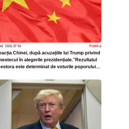
iul. 2026, 07:56
Politica
acția Chinei, după acuzațiile lui Trump privind
estecul în alegerile prezidențiale.”Rezultatul
estora este determinat de voturile poporului
merican”