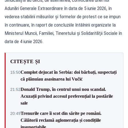
Adunări Generale Extraordinare în data de 5 iunie 2026, în
vederea stabilirii măsurilor şi formelor de protest ce se impun
în continuare, în raport de concluziile întâlnirii organizate la
Ministerul Muncii, Familiei, Tineretului şi Solidarităţii Sociale în
data de 4 iunie 2026.
CITEȘTE ȘI
Complot dejucat în Serbia: doi bărbați, suspectați
15:50
că plănuiau asasinarea lui Vučić
Donald Trump, în centrul unui nou scandal.
21:52
Acuzații privind accesul preferențial la postările
sale
Trenurile care îi scot din sărite pe români.
20:49
Călătorii reclamă aglomerația și condițiile
insuportabile