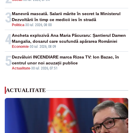
3
Manevră mascată. Salarii mărite în secret la Ministerul
Dezvoltării în timp ce medicii ies în stradă
Politica
-
30 iul. 2026, 08:00
4
Ancheta explozivă Ana Maria Păcuraru: Șantierul Damen
Mangalia, dosarul care scufundă apărarea României
Economie
-
30 iul. 2026, 08:09
5
Dezvăluiri INCENDIARE marca Rizea TV: Ion Bazac, în
centrul unor noi acuzații publice
Actualitate
-
30 iul. 2026, 07:51
ACTUALITATE