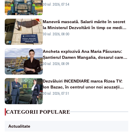
30 iul. 2026, 07:54
Manevră mascată. Salarii mărite în secret
la Ministerul Dezvoltării în timp ce medicii
ies în stradă
30 iul. 2026, 08:00
Ancheta explozivă Ana Maria Păcuraru:
Șantierul Damen Mangalia, dosarul care
scufundă apărarea României
30 iul. 2026, 08:09
Dezvăluiri INCENDIARE marca Rizea TV:
Ion Bazac, în centrul unor noi acuzații
publice
30 iul. 2026, 07:51
CATEGORII POPULARE
Actualitate