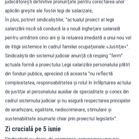
judecătoreşti definitive pronunţate pentru corectarea unor
aplicări greşite ale fostei legi de salarizare,
În plus, potrivit sindicaliştilor, ”actualul proiect al legii
salarizării riscă să conducă la o nouă îngheţare salarială
pentru următorii cinci ani şi la reluarea imediată a unui nou val
de litigii sistemice în cadrul familiei ocupaţionale «Justiţie»”.
Sindicaliştii din sistemul judiciar anunţă că resping ”ferm”
actuala formă a proiectului Legii salarizării personalului plătit
din fonduri publice, apreciind că aceasta ”nu reflectă
complexitatea, responsabilitatea şi rolul în înfăptuirea actului
de justiţie al personalului auxiliar de specialitate şi conex din
cadrul sistemului judiciar şi nu asigură respectarea principiilor
de ierarhizare, egalitate, nediscriminare, stimulare şi
sustenabilitate asumate chiar prin proiectul legislativ”.
Zi crucială pe 5 iunie
Sindicaliştii au decis, de asemenea, convocarea unei noi