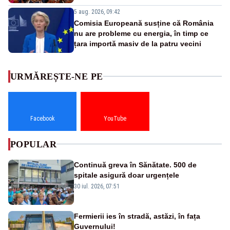
5 aug. 2026, 09:42
Comisia Europeană susține că România
nu are probleme cu energia, în timp ce
țara importă masiv de la patru vecini
URMĂREȘTE-NE PE
Facebook
YouTube
POPULAR
Continuă greva în Sănătate. 500 de
spitale asigură doar urgențele
30 iul. 2026, 07:51
Fermierii ies în stradă, astăzi, în fața
Guvernului!