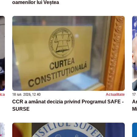
oamenilor lui Veștea
tica
18 iun. 2026, 12:40
Actualitate
17 
CCR a amânat decizia privind Programul SAFE -
An
SURSE
Mi