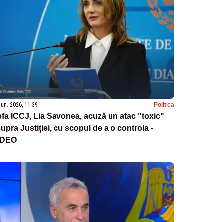
iun. 2026, 11:39
Politica
fa ICCJ, Lia Savonea, acuză un atac "toxic"
upra Justiției, cu scopul de a o controla -
IDEO