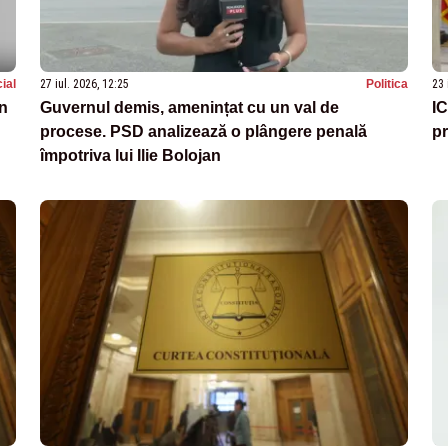
ial
27 iul. 2026, 12:25
Politica
23 
în
Guvernul demis, amenințat cu un val de
IC
procese. PSD analizează o plângere penală
pr
împotriva lui Ilie Bolojan