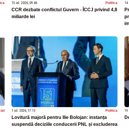
tica
15 iul. 2026, 09:46
Politica
14 
CCR dezbate conflictul Guvern - ÎCCJ privind 4,8
Pr
miliarde lei
pr
i
ial
1 iul. 2026, 17:13
Politica
19 
Lovitură majoră pentru Ilie Bolojan: instanța
Do
suspendă deciziile conducerii PNL și excluderea