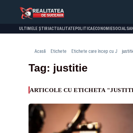
ULTIMELE ȘTIRI
ACTUALITATE
POLITICA
ECONOMIE
SOCIAL
SA
Acasă
Etichete
Etichete care încep cu J
justit
Tag: justitie
ARTICOLE CU ETICHETA "JUSTIT