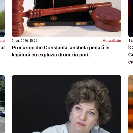
ate
5 iun. 2026, 15:25
Actualitate
4 i
nat
Procurorii din Constanța, anchetă penală în
ÎC
legătură cu explozia dronei în port
Ge
ca