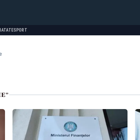
NATATE
SPORT
ie
IE"