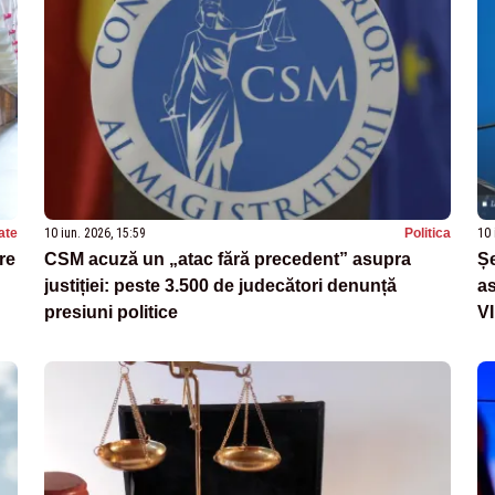
ate
10 iun. 2026, 15:59
Politica
10 
re
CSM acuză un „atac fără precedent” asupra
Șe
justiției: peste 3.500 de judecători denunță
as
presiuni politice
V