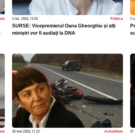
ate
3 iun. 2026, 13:55
Politica
2 i
SURSE: Vicepremierul Oana Gheorghiu și alți
Pr
i
miniștri vor fi audiați la DNA
su
ate
28 mai 2026, 11:22
Actualitate
27 