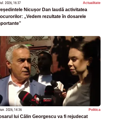
iul. 2026, 16:37
Actualitate
eședintele Nicușor Dan laudă activitatea
ocurorilor: „Vedem rezultate în dosarele
mportante”
iun. 2026, 14:36
Politica
sarul lui Călin Georgescu va fi rejudecat