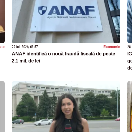
ate
29 iul. 2026, 08:57
Economie
28 
ANAF identifică o nouă fraudă fiscală de peste
IG
2,1 mil. de lei
ge
de