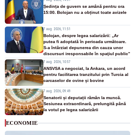
Ședința de guvern se amână pentru ora
15:00. Bolojan nu a obținut toate avizele
7 aug. 2026, 11:51
Bolojan, despre legea salarizării: „Ar
putea fi adoptată în perioada următoare.
S-a întârziat depunerea din cauza unor
discursuri iresponsabile în spaţiul public”
7 aug. 2026, 10:57
ANSVSA a negociat, la Ankara, un acord
pentru facilitarea tranzitului prin Turcia al
carcaselor de ovine și bovine
7 aug. 2026, 09:49
Senatorii și deputații rămân la muncă.
Sesiunea extraordinară, prelungită până
la votul pe legea salarizării
ECONOMIE