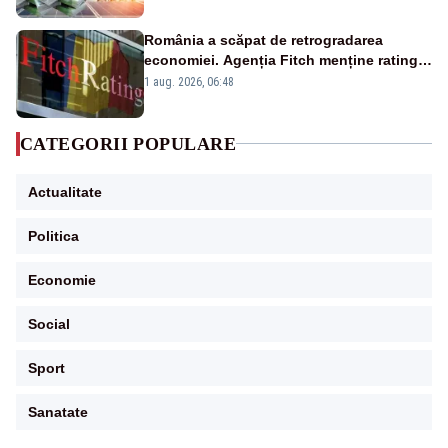
România a scăpat de retrogradarea
economiei. Agenția Fitch menține ratingul
„BBB-” cu perspectivă negativă
1 aug. 2026, 06:48
CATEGORII POPULARE
Actualitate
Politica
Economie
Social
Sport
Sanatate