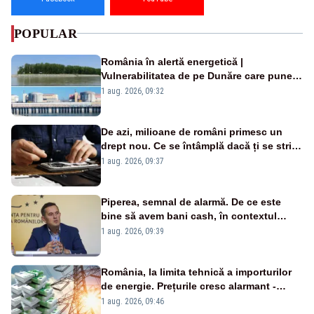
POPULAR
România în alertă energetică |
Vulnerabilitatea de pe Dunăre care pune
în pericol Centrala Cernavodă era
1 aug. 2026, 09:32
cunoscută de pe vremea lui Ceaușescu
De azi, milioane de români primesc un
drept nou. Ce se întâmplă dacă ți se strică
un produs
1 aug. 2026, 09:37
Piperea, semnal de alarmă. De ce este
bine să avem bani cash, în contextul
alertei energetice?
1 aug. 2026, 09:39
România, la limita tehnică a importurilor
de energie. Prețurile cresc alarmant -
Analiză Realitatea Plus
1 aug. 2026, 09:46