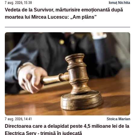
7 aug. 2026, 15:38
Ionuț Nichita
Vedeta de la Survivor, mărturisire emoționantă după
moartea lui Mircea Lucescu: „Am plâns”
7 aug. 2026, 14:41
Stoica Marian
Directoarea care a delapidat peste 4,5 milioane lei de la
Electrica Serv - trimisă în judecată