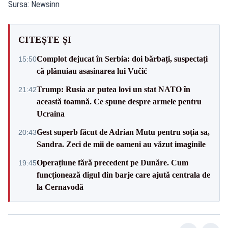
Sursa: Newsinn
CITEȘTE ȘI
Complot dejucat în Serbia: doi bărbați, suspectați
15:50
că plănuiau asasinarea lui Vučić
Trump: Rusia ar putea lovi un stat NATO în
21:42
această toamnă. Ce spune despre armele pentru
Ucraina
Gest superb făcut de Adrian Mutu pentru soția sa,
20:43
Sandra. Zeci de mii de oameni au văzut imaginile
Operațiune fără precedent pe Dunăre. Cum
19:45
funcționează digul din barje care ajută centrala de
la Cernavodă