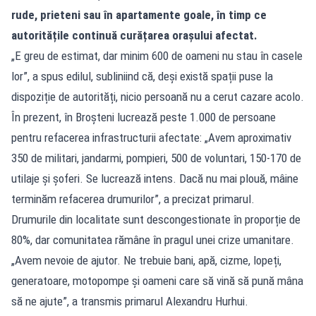
rude, prieteni sau în apartamente goale, în timp ce
autoritățile continuă curățarea orașului afectat.
„E greu de estimat, dar minim 600 de oameni nu stau în casele
lor”, a spus edilul, subliniind că, deși există spații puse la
dispoziție de autorități, nicio persoană nu a cerut cazare acolo.
În prezent, în Broșteni lucrează peste 1.000 de persoane
pentru refacerea infrastructurii afectate: „Avem aproximativ
350 de militari, jandarmi, pompieri, 500 de voluntari, 150-170 de
utilaje și șoferi. Se lucrează intens. Dacă nu mai plouă, mâine
terminăm refacerea drumurilor”, a precizat primarul.
Drumurile din localitate sunt descongestionate în proporție de
80%, dar comunitatea rămâne în pragul unei crize umanitare.
„Avem nevoie de ajutor. Ne trebuie bani, apă, cizme, lopeți,
generatoare, motopompe și oameni care să vină să pună mâna
să ne ajute”, a transmis primarul Alexandru Hurhui.