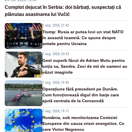
Complot dejucat în Serbia: doi bărbați, suspectați că
plănuiau asasinarea lui Vučić
7 aug. 2026, 21:42
Trump: Rusia ar putea lovi un stat NATO
în această toamnă. Ce spune despre
armele pentru Ucraina
7 aug. 2026, 20:43
Gest superb făcut de Adrian Mutu pentru
soția sa, Sandra. Zeci de mii de oameni au
văzut imaginile
7 aug. 2026, 19:45
Operațiune fără precedent pe Dunăre.
Cum funcționează digul din barje care
ajută centrala de la Cernavodă
7 aug. 2026, 19:17
România, sub monitorizarea Comisiei
Europene din cauza crizei energetice. Ce
cere Victor Negrescu