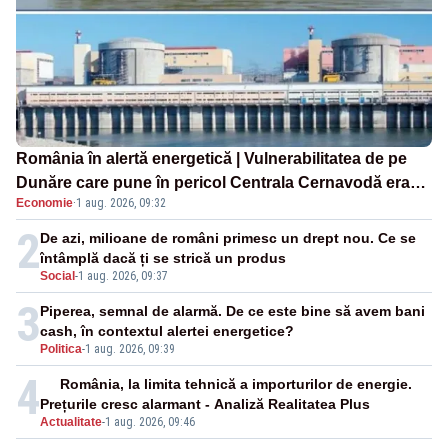
România în alertă energetică | Vulnerabilitatea de pe
Dunăre care pune în pericol Centrala Cernavodă era
Economie
·
1 aug. 2026, 09:32
cunoscută de pe vremea lui Ceaușescu
2
De azi, milioane de români primesc un drept nou. Ce se
întâmplă dacă ți se strică un produs
Social
-
1 aug. 2026, 09:37
3
Piperea, semnal de alarmă. De ce este bine să avem bani
cash, în contextul alertei energetice?
Politica
-
1 aug. 2026, 09:39
4
România, la limita tehnică a importurilor de energie.
Prețurile cresc alarmant - Analiză Realitatea Plus
Actualitate
-
1 aug. 2026, 09:46