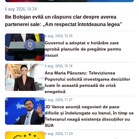
6 aug. 2026, 16:34
Ilie Bolojan evită un răspuns clar despre averea
partenerei sale: „Am respectat întotdeauna legea”
6 aug. 2026, 15:39
Guvernul a adoptat o hotărâre care
aprobă planurile de pregătire pentru
riscuri
6 aug. 2026, 15:18
Ana Maria Păcuraru: Televiziunea
Poporului solicită investigarea deciziilor
luate în această perioadă de criză
enegetică
6 aug. 2026, 11:27
JD Vance anunță negocieri de pace
dificile și îndelungate cu Iranul, în timp ce
Teheranul neagă existența discuțiilor cu
SUA
6 aug. 2026, 11:24