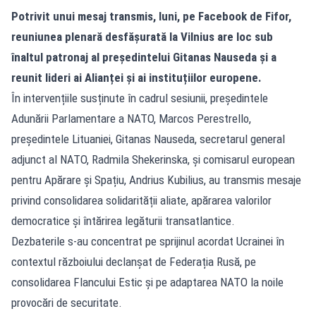
Potrivit unui mesaj transmis, luni, pe Facebook de Fifor,
reuniunea plenară desfășurată la Vilnius are loc sub
înaltul patronaj al președintelui Gitanas Nauseda și a
reunit lideri ai Alianței și ai instituțiilor europene.
În intervențiile susținute în cadrul sesiunii, președintele
Adunării Parlamentare a NATO, Marcos Perestrello,
președintele Lituaniei, Gitanas Nauseda, secretarul general
adjunct al NATO, Radmila Shekerinska, și comisarul european
pentru Apărare și Spațiu, Andrius Kubilius, au transmis mesaje
privind consolidarea solidarității aliate, apărarea valorilor
democratice și întărirea legăturii transatlantice.
Dezbaterile s-au concentrat pe sprijinul acordat Ucrainei în
contextul războiului declanșat de Federația Rusă, pe
consolidarea Flancului Estic și pe adaptarea NATO la noile
provocări de securitate.