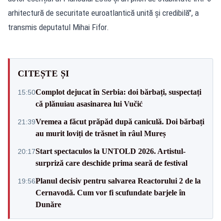
arhitectură de securitate euroatlantică unită și credibilă", a
transmis deputatul Mihai Fifor.
CITEȘTE ȘI
Complot dejucat în Serbia: doi bărbați, suspectați
15:50
că plănuiau asasinarea lui Vučić
Vremea a făcut prăpăd după caniculă. Doi bărbați
21:39
au murit loviți de trăsnet în râul Mureș
Start spectaculos la UNTOLD 2026. Artistul-
20:17
surpriză care deschide prima seară de festival
Planul decisiv pentru salvarea Reactorului 2 de la
19:56
Cernavodă. Cum vor fi scufundate barjele în
Dunăre