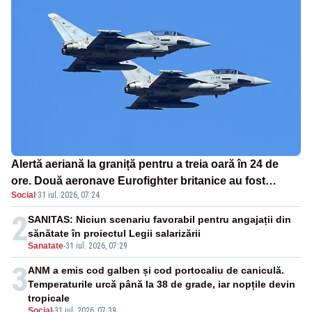
Alertă aeriană la graniță pentru a treia oară în 24 de
ore. Două aeronave Eurofighter britanice au fost
Social
·
31 iul. 2026, 07:24
ridicate de la sol
2
SANITAS: Niciun scenariu favorabil pentru angajații din
sănătate în proiectul Legii salarizării
Sanatate
-
31 iul. 2026, 07:29
3
ANM a emis cod galben și cod portocaliu de caniculă.
Temperaturile urcă până la 38 de grade, iar nopțile devin
tropicale
Social
-
31 iul. 2026, 07:39