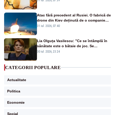
31 iul. 2026, 07:39
Atac fără precedent al Rusiei. O fabrică de
drone din Kiev deținută de o companie
americană, distrusă de o rachetă
31 iul. 2026, 07:40
rusească
Lia Olguța Vasilescu: ”Ce se întâmplă în
sănătate este o bătaie de joc. Se
guvernează extraordinar de prost”
30 iul. 2026, 23:24
CATEGORII POPULARE
Actualitate
Politica
Economie
Social