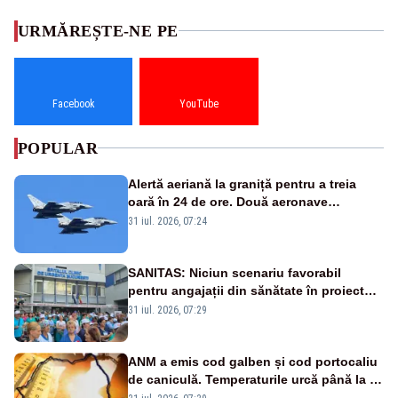
URMĂREȘTE-NE PE
Facebook
YouTube
POPULAR
Alertă aeriană la graniță pentru a treia
oară în 24 de ore. Două aeronave
Eurofighter britanice au fost ridicate de la
31 iul. 2026, 07:24
sol
SANITAS: Niciun scenariu favorabil
pentru angajații din sănătate în proiectul
Legii salarizării
31 iul. 2026, 07:29
ANM a emis cod galben și cod portocaliu
de caniculă. Temperaturile urcă până la 38
de grade, iar nopțile devin tropicale