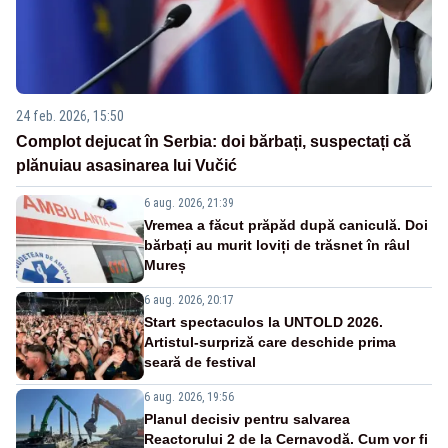
24 feb. 2026, 15:50
Complot dejucat în Serbia: doi bărbați, suspectați că
plănuiau asasinarea lui Vučić
6 aug. 2026, 21:39
Vremea a făcut prăpăd după caniculă. Doi
bărbați au murit loviți de trăsnet în râul
Mureș
6 aug. 2026, 20:17
Start spectaculos la UNTOLD 2026.
Artistul-surpriză care deschide prima
seară de festival
6 aug. 2026, 19:56
Planul decisiv pentru salvarea
Reactorului 2 de la Cernavodă. Cum vor fi