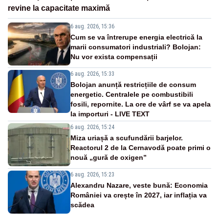
revine la capacitate maximă
6 aug. 2026, 15:36
Cum se va întrerupe energia electrică la
marii consumatori industriali? Bolojan:
Nu vor exista compensații
6 aug. 2026, 15:33
Bolojan anunță restricțiile de consum
energetic. Centralele pe combustibili
fosili, repornite. La ore de vârf se va apela
la importuri - LIVE TEXT
6 aug. 2026, 15:24
Miza uriașă a scufundării barjelor.
Reactorul 2 de la Cernavodă poate primi o
nouă „gură de oxigen”
6 aug. 2026, 15:23
Alexandru Nazare, veste bună: Economia
României va crește în 2027, iar inflația va
scădea