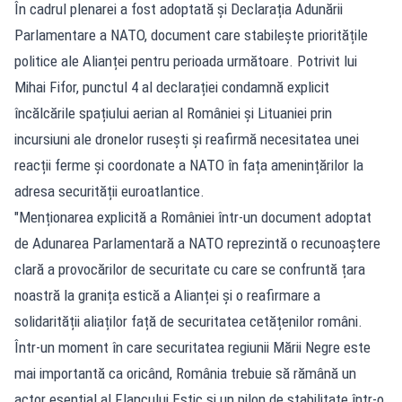
În cadrul plenarei a fost adoptată și Declarația Adunării
Parlamentare a NATO, document care stabilește prioritățile
politice ale Alianței pentru perioada următoare. Potrivit lui
Mihai Fifor, punctul 4 al declarației condamnă explicit
încălcările spațiului aerian al României și Lituaniei prin
incursiuni ale dronelor rusești și reafirmă necesitatea unei
reacții ferme și coordonate a NATO în fața amenințărilor la
adresa securității euroatlantice.
"Menționarea explicită a României într-un document adoptat
de Adunarea Parlamentară a NATO reprezintă o recunoaștere
clară a provocărilor de securitate cu care se confruntă țara
noastră la granița estică a Alianței și o reafirmare a
solidarității aliaților față de securitatea cetățenilor români.
Într-un moment în care securitatea regiunii Mării Negre este
mai importantă ca oricând, România trebuie să rămână un
actor esențial al Flancului Estic și un pilon de stabilitate într-o