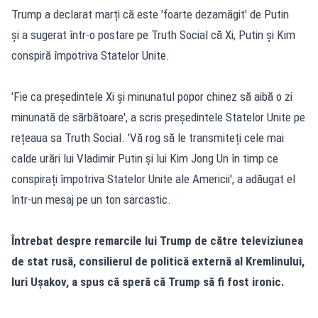
Trump a declarat marți că este 'foarte dezamăgit' de Putin
și a sugerat într-o postare pe Truth Social că Xi, Putin și Kim
conspiră împotriva Statelor Unite.
'Fie ca președintele Xi și minunatul popor chinez să aibă o zi
minunată de sărbătoare', a scris președintele Statelor Unite pe
rețeaua sa Truth Social. 'Vă rog să le transmiteți cele mai
calde urări lui Vladimir Putin și lui Kim Jong Un în timp ce
conspirați împotriva Statelor Unite ale Americii', a adăugat el
într-un mesaj pe un ton sarcastic.
Întrebat despre remarcile lui Trump de către televiziunea
de stat rusă, consilierul de politică externă al Kremlinului,
Iuri Ușakov, a spus că speră că Trump să fi fost ironic.