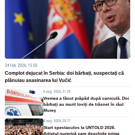
24 feb. 2026, 15:50
Complot dejucat în Serbia: doi bărbați, suspectați că
plănuiau asasinarea lui Vučić
6 aug. 2026, 21:39
Vremea a făcut prăpăd după caniculă. Doi
bărbați au murit loviți de trăsnet în râul
Mureș
6 aug. 2026, 20:17
Start spectaculos la UNTOLD 2026.
Artistul-surpriză care deschide prima