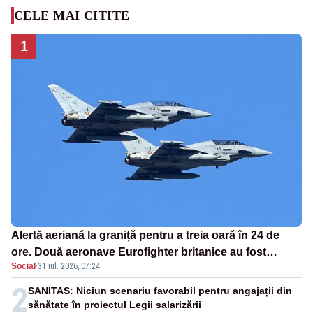
CELE MAI CITITE
1
Alertă aeriană la graniță pentru a treia oară în 24 de
ore. Două aeronave Eurofighter britanice au fost
Social
·
31 iul. 2026, 07:24
ridicate de la sol
2
SANITAS: Niciun scenariu favorabil pentru angajații din
sănătate în proiectul Legii salarizării