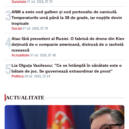
Sanatate
-
31 iul. 2026, 07:29
3
ANM a emis cod galben și cod portocaliu de caniculă.
Temperaturile urcă până la 38 de grade, iar nopțile devin
tropicale
Social
-
31 iul. 2026, 07:39
4
Atac fără precedent al Rusiei. O fabrică de drone din Kiev
deținută de o companie americană, distrusă de o rachetă
rusească
Actualitate
-
31 iul. 2026, 07:40
5
Lia Olguța Vasilescu: ”Ce se întâmplă în sănătate este o
bătaie de joc. Se guvernează extraordinar de prost”
Politica
-
30 iul. 2026, 23:24
ACTUALITATE