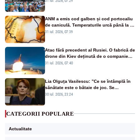
31 iul. 2026, 07:29
ANM a emis cod galben și cod portocaliu
de caniculă. Temperaturile urcă până la 38
de grade, iar nopțile devin tropicale
31 iul. 2026, 07:39
Atac fără precedent al Rusiei. O fabrică de
drone din Kiev deținută de o companie
americană, distrusă de o rachetă
31 iul. 2026, 07:40
rusească
Lia Olguța Vasilescu: ”Ce se întâmplă în
sănătate este o bătaie de joc. Se
guvernează extraordinar de prost”
30 iul. 2026, 23:24
CATEGORII POPULARE
Actualitate