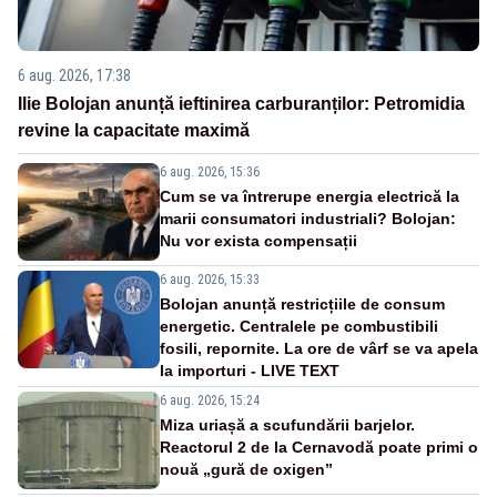
6 aug. 2026, 17:38
Ilie Bolojan anunță ieftinirea carburanților: Petromidia
revine la capacitate maximă
6 aug. 2026, 15:36
Cum se va întrerupe energia electrică la
marii consumatori industriali? Bolojan:
Nu vor exista compensații
6 aug. 2026, 15:33
Bolojan anunță restricțiile de consum
energetic. Centralele pe combustibili
fosili, repornite. La ore de vârf se va apela
la importuri - LIVE TEXT
6 aug. 2026, 15:24
Miza uriașă a scufundării barjelor.
Reactorul 2 de la Cernavodă poate primi o
nouă „gură de oxigen”