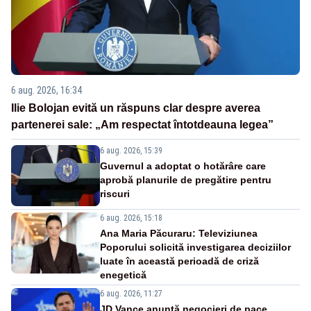
6 aug. 2026, 16:34
Ilie Bolojan evită un răspuns clar despre averea
partenerei sale: „Am respectat întotdeauna legea”
6 aug. 2026, 15:39
Guvernul a adoptat o hotărâre care
aprobă planurile de pregătire pentru
riscuri
6 aug. 2026, 15:18
Ana Maria Păcuraru: Televiziunea
Poporului solicită investigarea deciziilor
luate în această perioadă de criză
enegetică
6 aug. 2026, 11:27
JD Vance anunță negocieri de pace