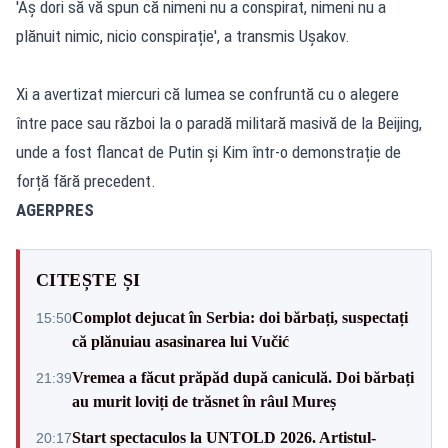
'Aș dori să vă spun că nimeni nu a conspirat, nimeni nu a
plănuit nimic, nicio conspirație', a transmis Ușakov.
Xi a avertizat miercuri că lumea se confruntă cu o alegere
între pace sau război la o paradă militară masivă de la Beijing,
unde a fost flancat de Putin și Kim într-o demonstrație de
forță fără precedent.
AGERPRES
CITEȘTE ȘI
Complot dejucat în Serbia: doi bărbați, suspectați
15:50
că plănuiau asasinarea lui Vučić
Vremea a făcut prăpăd după caniculă. Doi bărbați
21:39
au murit loviți de trăsnet în râul Mureș
Start spectaculos la UNTOLD 2026. Artistul-
20:17