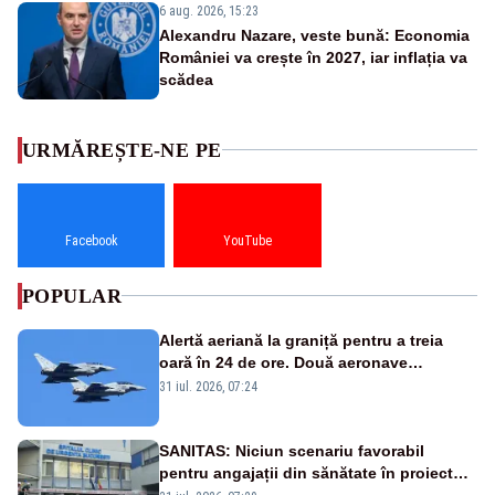
6 aug. 2026, 15:23
Alexandru Nazare, veste bună: Economia
României va crește în 2027, iar inflația va
scădea
URMĂREȘTE-NE PE
Facebook
YouTube
POPULAR
Alertă aeriană la graniță pentru a treia
oară în 24 de ore. Două aeronave
Eurofighter britanice au fost ridicate de la
31 iul. 2026, 07:24
sol
SANITAS: Niciun scenariu favorabil
pentru angajații din sănătate în proiectul
Legii salarizării