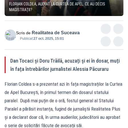
FLORIAN COLDEA, AUDIAT LA CURTEA DE APEL. CE AU DECIS
MAGISTRAȚII?
Realitatea de Suceava
Scris de
Publicat:
27 oct. 2025, 15:01
Dan Tocaci și Doru Trăilă, acuzați și ei în dosar, muți
în fața întrebărilor jurnalistei Alessia Păcuraru
Florian Coldea s-a prezentat azi în fața magistraților la Curtea
de Apel București, în primul termen din dosarul statului
paralel. După mai puțin de o oră, fostul general al Statului
Paralel a părăsit instanța, fugind de jurnaliștii Realitatea Plus
și a declarat doar că, în urma audierilor, judecătorii au aprobat
o serie de solicitări făcute de avocații săi.