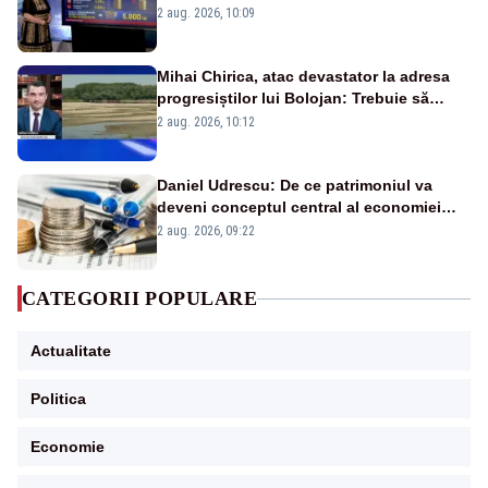
pierdute de fiecare român
2 aug. 2026, 10:09
Mihai Chirica, atac devastator la adresa
progresiștilor lui Bolojan: Trebuie să
protejăm și natura, dar nu șținem omaneii
2 aug. 2026, 10:12
în stare permanentă de alertă
Daniel Udrescu: De ce patrimoniul va
deveni conceptul central al economiei
viitoare?
2 aug. 2026, 09:22
CATEGORII POPULARE
Actualitate
Politica
Economie