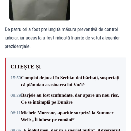
De patru ori a fost prelungită măsura preventivă de control
judiciar, iar aceasta a fost ridicată înainte de votul alegerilor
prezidențiale.
CITEȘTE ȘI
Complot dejucat în Serbia: doi bărbați, suspectați
15:50
că plănuiau asasinarea lui Vučić
Barjele au fost scufundate, dar apare un nou risc.
08:29
Ce se întâmplă pe Dunăre
Michele Morrone, apariție surpriză la Summer
08:11
Well: „Îi iubesc pe români”
„E idolul meu, dar m-a speriat puțin”. Adversarul
08:05