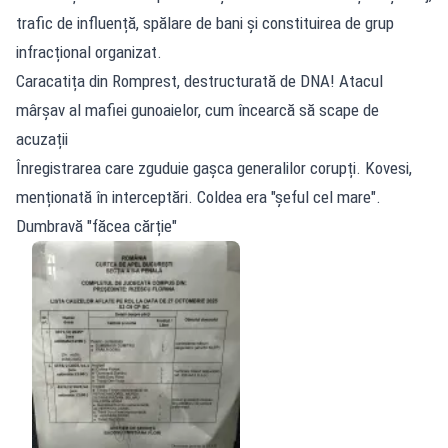
trafic de influență, spălare de bani și constituirea de grup
infracțional organizat.
Caracatița din Romprest, destructurată de DNA! Atacul
mârșav al mafiei gunoaielor, cum încearcă să scape de
acuzații
Înregistrarea care zguduie gașca generalilor corupți. Kovesi,
menționată în interceptări. Coldea era "șeful cel mare".
Dumbravă "făcea cărție"