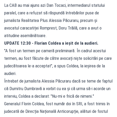
La CAB au mai ajuns azi Dan Tocaci, intermediarul statului
paralel, care a refuzat să răspundă întrebărilor puse de
jurnalista Realitatea Plus Alessia Păcuraru, precum și
avocatul caracatiței Romprest, Doru Trăilă, care a avut o
atitudine asemănătoare.
UPDATE 12:30 - Florian Coldea a ieșit de la audieri.
"A fost un termen pe cameră preliminară. În cadrul acestui
termen, au fost făcute de către avocați niște solicitări pe care
judecătoarea le-a acceptat", a spus Coldea, la ieșirea de la
audieri.
Întrebat de jurnalista Alessia Păcuraru dacă se teme de faptul
că Dumitru Dumbravă a vorbit cu ea și că urma să-i acorde un
interviu, Coldea a declarat: "Nu-mi e frică de nimeni."
Generalul Florin Coldea, fost număr doi în SRI, a fost trimis în
judecată de Direcția Națională Anticorupție, alături de fostul