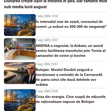
Dunărea crește ușor la intrarea în țară, dar rămâne mult
sub media lunii august
7 aug. 2026, 13:02
În intervalul orar de seară, consumul de
curent „a scăzut cu 200-300 de megawați”
7 aug. 2026, 10:57
ANSVSA a negociat, la Ankara, un acord
pentru facilitarea tranzitului prin Turcia al
carcaselor de ovine și bovine
7 aug. 2026, 10:51
Bolojan: Nivelul Dunării asigură o
funcționare a centralei de la Cernavodă
de patru-cinci zile dacă debitele vor
scădea
7 aug. 2026, 10:43
Criza din energie. Cine scapă de măsurile
de raționalizare impuse de Bolojan