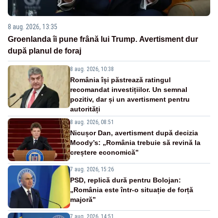
8 aug. 2026, 13:35
Groenlanda îi pune frână lui Trump. Avertisment dur
după planul de foraj
8 aug. 2026, 10:38
România își păstrează ratingul
recomandat investițiilor. Un semnal
pozitiv, dar și un avertisment pentru
autorități
8 aug. 2026, 08:51
Nicușor Dan, avertisment după decizia
Moody’s: „România trebuie să revină la
creștere economică”
7 aug. 2026, 15:26
PSD, replică dură pentru Bolojan:
„România este într-o situație de forță
majoră”
7 aug. 2026, 14:51