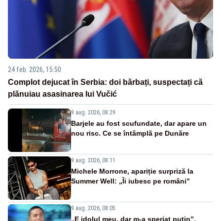
24 feb. 2026, 15:50
Complot dejucat în Serbia: doi bărbați, suspectați că
plănuiau asasinarea lui Vučić
9 aug. 2026, 08:29
Barjele au fost scufundate, dar apare un
nou risc. Ce se întâmplă pe Dunăre
9 aug. 2026, 08:11
Michele Morrone, apariție surpriză la
Summer Well: „Îi iubesc pe români”
9 aug. 2026, 08:05
„E idolul meu, dar m-a speriat puțin”.