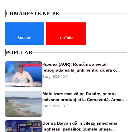
URMĂREȘTE-NE PE
Facebook
YouTube
POPULAR
Piperea (AUR): România a evitat
retrogradarea la junk pentru că era o
catastrofă pentru bănci și fondurile de
2 aug. 2026, 10:01
pensii
Mobilizare masivă pe Dunăre, pentru
salvarea producției la Cernavodă. Armata
va detona o stâncă și va devia apa
2 aug. 2026, 10:07
fluviului - IMAGINI AERIENE
Dorina Barcari dă în vileag șmecheria
înghețării pensiilor. Sumele uriașe