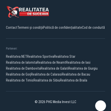
Contact
Termeni și condiții
Politică de confidențialitate
Cod de conduită
Parteneri:
Realitatea.NET
Realitatea Sportiva
Realitatea Star
Realitatea de Ialomita
Realitatea de Neamt
Realitatea de Iasi
Realitatea de Dambovita
Realitatea de Galati
Realitatea de Giurgiu
Realitatea de Gorj
Realitatea de Calarasi
Realitatea de Bacau
Realitatea de Timis
Realitatea de Sibiu
Realitatea de Braila
© 2026 PHG Media Invest LLC
Facebook
YouTube