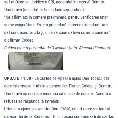
șef al Direcției Juridice a SRI, generalul în rezervă Dumitru
Dumbravă (decedat la finele lunii septembrie).
"Ne aflăm azi în camera preliminară, pentru verificarea unor
surse asigurătorii. Este o procedură oarecum standard. Am
dat curs acestei citații, o să vă spun câteva cuvinte când ies",
a afirmat Coldea.
Coldea este reprezentat de 3 avocați (foto: Alessia Păcuraru)
UPDATE 11:00
- La Curtea de Apeal a ajuns Dan Tocaci, cel
care intermedia întâlnirile generalilor Florian Coldea și Dumitru
Dumbravă cu cei care încercau să scape de dosare. Acesta a
refuzat să răspundă la întrebări.
Ulterior a ajuns și avocatul Doru Trăilă, un alt reprezentant al
caracatiței de la Romprest. El și Tocaci sunt acuzați de șantaj,