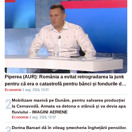
Piperea (AUR): România a evitat retrogradarea la junk
pentru că era o catastrofă pentru bănci și fondurile de
Economie
·
2 aug. 2026, 10:01
pensii
2
Mobilizare masivă pe Dunăre, pentru salvarea producției
la Cernavodă. Armata va detona o stâncă și va devia apa
fluviului - IMAGINI AERIENE
Economie
-
2 aug. 2026, 10:07
3
Dorina Barcari dă în vileag șmecheria înghețării pensiilor.