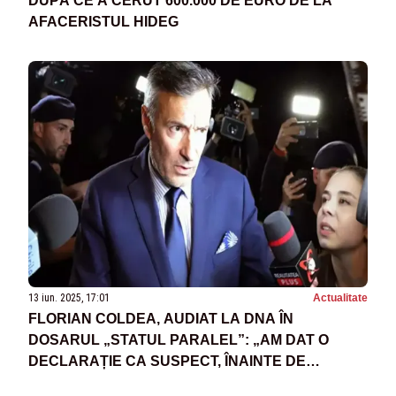
DUPĂ CE A CERUT 600.000 DE EURO DE LA
AFACERISTUL HIDEG
13 iun. 2025, 17:01
Actualitate
FLORIAN COLDEA, AUDIAT LA DNA ÎN
DOSARUL „STATUL PARALEL”: „AM DAT O
DECLARAȚIE CA SUSPECT, ÎNAINTE DE
ÎNCEPEREA URMĂRIRII PENALE”