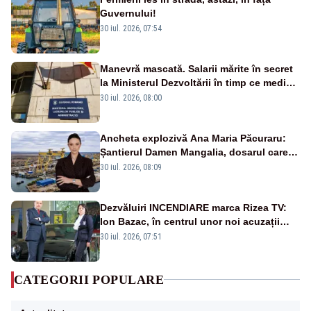
Guvernului!
30 iul. 2026, 07:54
Manevră mascată. Salarii mărite în secret
la Ministerul Dezvoltării în timp ce medicii
ies în stradă
30 iul. 2026, 08:00
Ancheta explozivă Ana Maria Păcuraru:
Șantierul Damen Mangalia, dosarul care
scufundă apărarea României
30 iul. 2026, 08:09
Dezvăluiri INCENDIARE marca Rizea TV:
Ion Bazac, în centrul unor noi acuzații
publice
30 iul. 2026, 07:51
CATEGORII POPULARE