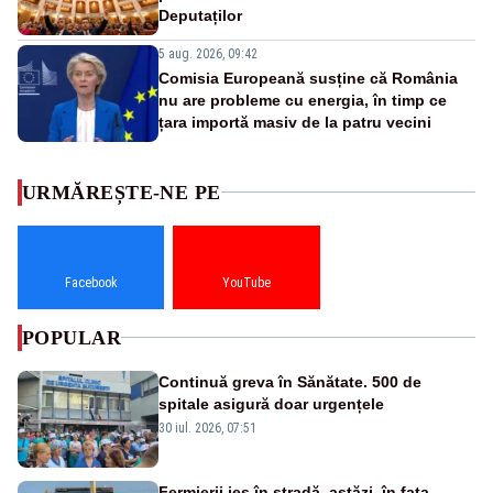
Deputaților
5 aug. 2026, 09:42
Comisia Europeană susține că România
nu are probleme cu energia, în timp ce
țara importă masiv de la patru vecini
URMĂREȘTE-NE PE
Facebook
YouTube
POPULAR
Continuă greva în Sănătate. 500 de
spitale asigură doar urgențele
30 iul. 2026, 07:51
Fermierii ies în stradă, astăzi, în fața