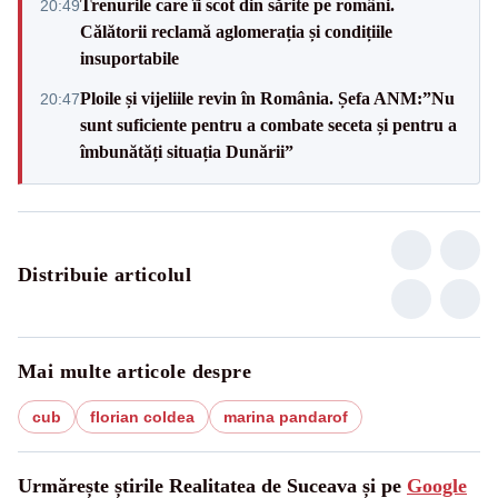
Trenurile care îi scot din sărite pe români.
20:49
Călătorii reclamă aglomerația și condițiile
insuportabile
Ploile și vijeliile revin în România. Șefa ANM:”Nu
20:47
sunt suficiente pentru a combate seceta și pentru a
îmbunătăți situația Dunării”
Distribuie articolul
Mai multe articole despre
cub
florian coldea
marina pandarof
Urmărește știrile Realitatea de Suceava și pe
Google