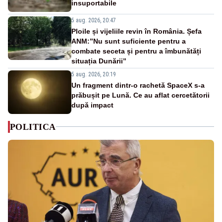
insuportabile
5 aug. 2026, 20:47
Ploile și vijeliile revin în România. Șefa
ANM:”Nu sunt suficiente pentru a
combate seceta și pentru a îmbunătăți
situația Dunării”
5 aug. 2026, 20:19
Un fragment dintr-o rachetă SpaceX s-a
prăbușit pe Lună. Ce au aflat cercetătorii
după impact
POLITICA