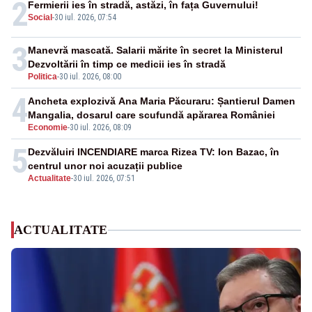
2
Fermierii ies în stradă, astăzi, în fața Guvernului!
Social
-
30 iul. 2026, 07:54
3
Manevră mascată. Salarii mărite în secret la Ministerul
Dezvoltării în timp ce medicii ies în stradă
Politica
-
30 iul. 2026, 08:00
4
Ancheta explozivă Ana Maria Păcuraru: Șantierul Damen
Mangalia, dosarul care scufundă apărarea României
Economie
-
30 iul. 2026, 08:09
5
Dezvăluiri INCENDIARE marca Rizea TV: Ion Bazac, în
centrul unor noi acuzații publice
Actualitate
-
30 iul. 2026, 07:51
ACTUALITATE