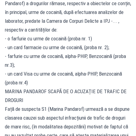
Pandarof) a drogurilor rămase, respectiv a obiectelor ce conțin,
în principal, urme de cocaină, după efectuarea analizelor de
laborator, predate la Camera de Corpuri Delicte a IPJ -... ,
respectiv a cantităților de:
- o farfurie cu urme de cocaină (proba nr. 1)
- un card farmacie cu urme de cocaină, (proba nr. 2);
- farfurie cu urme de cocaină, alpha-PHlP, Benzocaină (proba
nr.3);
- un card Visa cu urme de cocaină, alpha-PHlP, Benzocaină
(proba nr.4)
MARINA PANDAROF SCAPĂ DE O ACUZAȚIE DE TRAFIC DE
DROGURI
Față de suspecta S1 (Marina Pandarof) urmează a se dispune
clasarea cauzei sub aspectul infracțiunii de trafic de droguri
de mare risc, (în modalitatea depozitării) motivat de faptul că
nu au rezultat probe certe, care să ateste materializarea unui