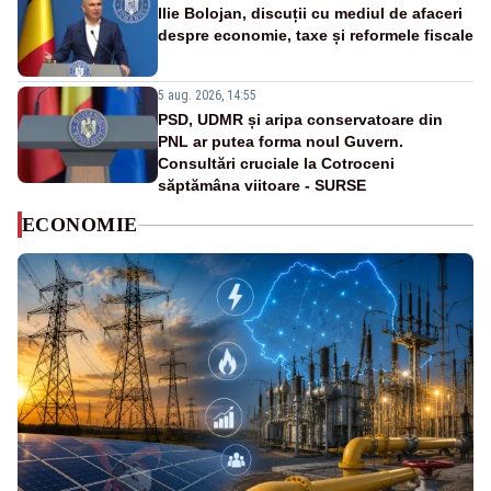
Ilie Bolojan, discuții cu mediul de afaceri
despre economie, taxe și reformele fiscale
5 aug. 2026, 14:55
PSD, UDMR și aripa conservatoare din
PNL ar putea forma noul Guvern.
Consultări cruciale la Cotroceni
săptămâna viitoare - SURSE
ECONOMIE