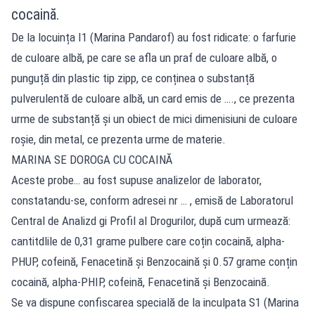
cocaină.
De la locuința I1 (Marina Pandarof) au fost ridicate: o farfurie
de culoare albă, pe care se afla un praf de culoare albă, o
punguță din plastic tip zipp, ce conținea o substanță
pulverulentă de culoare albă, un card emis de …., ce prezenta
urme de substanță și un obiect de mici dimenisiuni de culoare
roșie, din metal, ce prezenta urme de materie.
MARINA SE DOROGA CU COCAINĂ
Aceste probe… au fost supuse analizelor de laborator,
constatandu-se, conform adresei nr … , emisă de Laboratorul
Central de Analizd gi Profil al Drogurilor, după cum urmează:
cantitdlile de 0,31 grame pulbere care coțin cocaină, alpha-
PHUP, cofeină, Fenacetină și Benzocaină și 0.57 grame conțin
cocaină, alpha-PHIP, cofeină, Fenacetină și Benzocaină.
Se va dispune confiscarea specială de la inculpata S1 (Marina