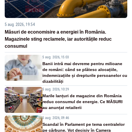
5 aug. 2026, 19:54
Măsuri de economisire a energiei în România.
Magazinele sting reclamele, iar autoritățile reduc
consumul
5 aug. 2026, 15:03
Banii intră mai devreme pentru milioane
de români: când se plătesc alocațiile,
indemnizațiile și drepturile persoanelor cu
dizabilități
5 aug. 2026, 10:29
Marile lanțuri de magazine din România
reduc consumul de energie. Ce MĂSURI
au anunțat retailerii
5 aug. 2026, 09:46
Scandal în Parlament pe tema centralelor
pe cărbune. Vot decisiv în Camera