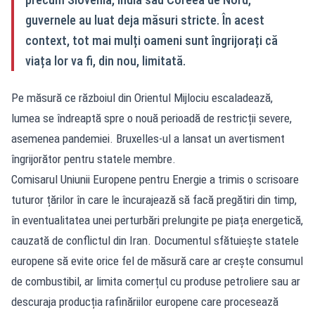
guvernele au luat deja măsuri stricte. În acest
context, tot mai mulți oameni sunt îngrijorați că
viața lor va fi, din nou, limitată.
Pe măsură ce războiul din Orientul Mijlociu escaladează,
lumea se îndreaptă spre o nouă perioadă de restricții severe,
asemenea pandemiei. Bruxelles-ul a lansat un avertisment
îngrijorător pentru statele membre.
Comisarul Uniunii Europene pentru Energie a trimis o scrisoare
tuturor țărilor în care le încurajează să facă pregătiri din timp,
în eventualitatea unei perturbări prelungite pe piața energetică,
cauzată de conflictul din Iran. Documentul sfătuiește statele
europene să evite orice fel de măsură care ar crește consumul
de combustibil, ar limita comerțul cu produse petroliere sau ar
descuraja producția rafinăriilor europene care procesează