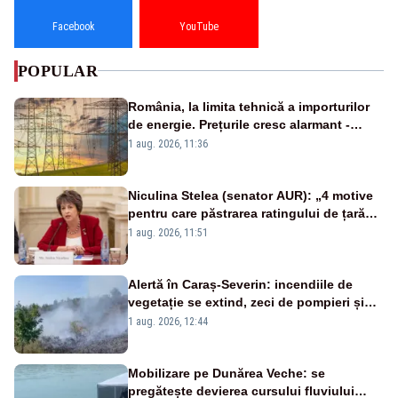
Facebook
YouTube
POPULAR
România, la limita tehnică a importurilor
de energie. Prețurile cresc alarmant -
Analiză Realitatea Plus
1 aug. 2026, 11:36
Niculina Stelea (senator AUR): „4 motive
pentru care păstrarea ratingului de țară
nu este o reușită pentru Guvernul
1 aug. 2026, 11:51
Bolojan”
Alertă în Caraș-Severin: incendiile de
vegetație se extind, zeci de pompieri și
silvicultori se luptă cu flăcările - VIDEO
1 aug. 2026, 12:44
Mobilizare pe Dunărea Veche: se
pregătește devierea cursului fluviului