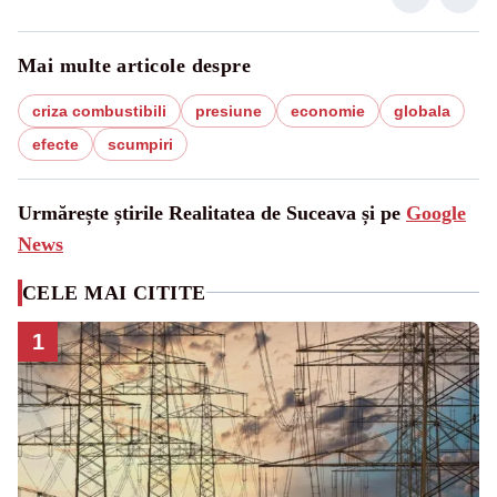
Mai multe articole despre
criza combustibili
presiune
economie
globala
efecte
scumpiri
Urmărește știrile Realitatea de Suceava și pe
Google
News
CELE MAI CITITE
1