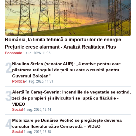
România, la limita tehnică a importurilor de energie.
Prețurile cresc alarmant - Analiză Realitatea Plus
Economie
·
1 aug. 2026, 11:36
2
Niculina Stelea (senator AUR): „4 motive pentru care
păstrarea ratingului de țară nu este o reușită pentru
Guvernul Bolojan”
Politica
-
1 aug. 2026, 11:51
3
Alertă în Caraș-Severin: incendiile de vegetație se extind,
zeci de pompieri și silvicultori se luptă cu flăcările -
VIDEO
Social
-
1 aug. 2026, 12:44
4
Mobilizare pe Dunărea Veche: se pregătește devierea
cursului fluviului către Cernavodă – VIDEO
Social
-
1 aug. 2026, 13:38