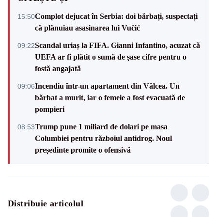
Complot dejucat în Serbia: doi bărbați, suspectați
15:50
că plănuiau asasinarea lui Vučić
Scandal uriaș la FIFA. Gianni Infantino, acuzat că
09:22
UEFA ar fi plătit o sumă de șase cifre pentru o
fostă angajată
Incendiu într-un apartament din Vâlcea. Un
09:06
bărbat a murit, iar o femeie a fost evacuată de
pompieri
Trump pune 1 miliard de dolari pe masa
08:53
Columbiei pentru războiul antidrog. Noul
președinte promite o ofensivă
Distribuie articolul