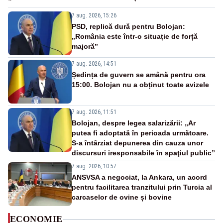
7 aug. 2026, 15:26
PSD, replică dură pentru Bolojan:
„România este într-o situație de forță
majoră”
7 aug. 2026, 14:51
Ședința de guvern se amână pentru ora
15:00. Bolojan nu a obținut toate avizele
7 aug. 2026, 11:51
Bolojan, despre legea salarizării: „Ar
putea fi adoptată în perioada următoare.
S-a întârziat depunerea din cauza unor
discursuri iresponsabile în spaţiul public”
7 aug. 2026, 10:57
ANSVSA a negociat, la Ankara, un acord
pentru facilitarea tranzitului prin Turcia al
carcaselor de ovine și bovine
ECONOMIE