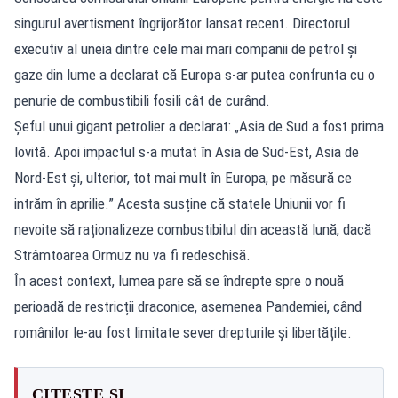
singurul avertisment îngrijorător lansat recent. Directorul
executiv al uneia dintre cele mai mari companii de petrol și
gaze din lume a declarat că Europa s-ar putea confrunta cu o
penurie de combustibili fosili cât de curând.
Șeful unui gigant petrolier a declarat: „Asia de Sud a fost prima
lovită. Apoi impactul s-a mutat în Asia de Sud-Est, Asia de
Nord-Est și, ulterior, tot mai mult în Europa, pe măsură ce
intrăm în aprilie.” Acesta susține că statele Uniunii vor fi
nevoite să raționalizeze combustibilul din această lună, dacă
Strâmtoarea Ormuz nu va fi redeschisă.
În acest context, lumea pare să se îndrepte spre o nouă
perioadă de restricții draconice, asemenea Pandemiei, când
românilor le-au fost limitate sever drepturile și libertățile.
CITEȘTE ȘI