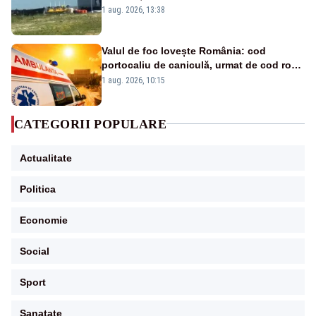
către Cernavodă – VIDEO
1 aug. 2026, 13:38
Valul de foc lovește România: cod
portocaliu de caniculă, urmat de cod roșu
duminică. Temperaturile urcă spre 40°C
1 aug. 2026, 10:15
CATEGORII POPULARE
Actualitate
Politica
Economie
Social
Sport
Sanatate