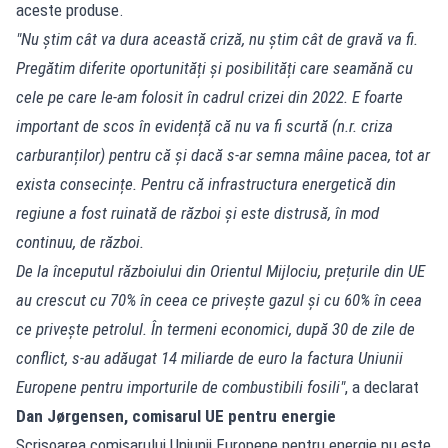
aceste produse.
"Nu știm cât va dura această criză, nu știm cât de gravă va fi.
Pregătim diferite oportunități și posibilități care seamănă cu
cele pe care le-am folosit în cadrul crizei din 2022. E foarte
important de scos în evidență că nu va fi scurtă (n.r. criza
carburanților) pentru că și dacă s-ar semna mâine pacea, tot ar
exista consecințe. Pentru că infrastructura energetică din
regiune a fost ruinată de război și este distrusă, în mod
continuu, de război.
De la începutul războiului din Orientul Mijlociu, prețurile din UE
au crescut cu 70% în ceea ce privește gazul și cu 60% în ceea
ce privește petrolul. În termeni economici, după 30 de zile de
conflict, s-au adăugat 14 miliarde de euro la factura Uniunii
Europene pentru importurile de combustibili fosili"
, a declarat
Dan Jørgensen, comisarul UE pentru energie
Scrisoarea comisarului Uniunii Europene pentru energie nu este