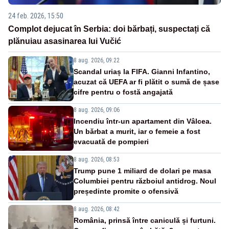
24 feb. 2026, 15:50
Complot dejucat în Serbia: doi bărbați, suspectați că
plănuiau asasinarea lui Vučić
8 aug. 2026, 09:22
Scandal uriaș la FIFA. Gianni Infantino,
acuzat că UEFA ar fi plătit o sumă de șase
cifre pentru o fostă angajată
8 aug. 2026, 09:06
Incendiu într-un apartament din Vâlcea.
Un bărbat a murit, iar o femeie a fost
evacuată de pompieri
8 aug. 2026, 08:53
Trump pune 1 miliard de dolari pe masa
Columbiei pentru războiul antidrog. Noul
președinte promite o ofensivă
8 aug. 2026, 08:42
România, prinsă între caniculă și furtuni.