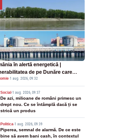
ânia în alertă energetică |
nerabilitatea de pe Dunăre care
omie
·
1 aug. 2026, 09:32
e în pericol Centrala Cernavodă era
oscută de pe vremea lui Ceaușescu
2
Social
-
1 aug. 2026, 09:37
De azi, milioane de români primesc un
drept nou. Ce se întâmplă dacă ți se
strică un produs
3
Politica
-
1 aug. 2026, 09:39
Piperea, semnal de alarmă. De ce este
bine să avem bani cash, în contextul