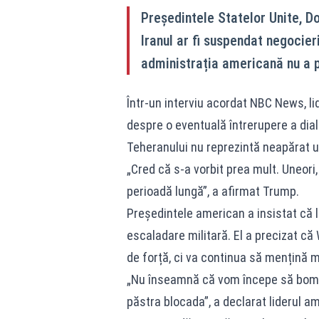
Președintele Statelor Unite, Do
Iranul ar fi suspendat negocier
administrația americană nu a p
Într-un interviu acordat NBC News, li
despre o eventuală întrerupere a dialo
Teheranului nu reprezintă neapărat un
„Cred că s-a vorbit prea mult. Uneori
perioadă lungă”, a afirmat Trump.
Președintele american a insistat că 
escaladare militară. El a precizat c
de forță, ci va continua să mențină m
„Nu înseamnă că vom începe să bomb
păstra blocada”, a declarat liderul a