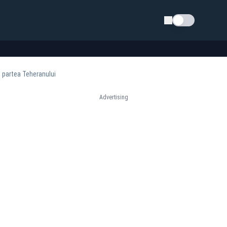
Schimba tema
n partea Teheranului
Advertising