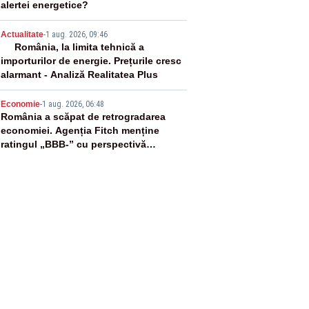
alertei energetice?
4
Actualitate
-
1 aug. 2026, 09:46
România, la limita tehnică a
importurilor de energie. Prețurile cresc
alarmant - Analiză Realitatea Plus
5
Economie
-
1 aug. 2026, 06:48
România a scăpat de retrogradarea
economiei. Agenția Fitch menține
ratingul „BBB-” cu perspectivă
negativă