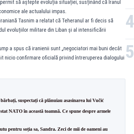
permit să aștepte evoluția situației, susținând că Iranul
conomice ale actualului impas.
 iraniană Tasnim a relatat că Teheranul ar fi decis să
evoluțiilor militare din Liban și al intensificării
ump a spus că iranienii sunt „negociatori mai buni decât
mit nicio confirmare oficială privind întreruperea dialogului
bărbați, suspectați că plănuiau asasinarea lui Vučić
 stat NATO în această toamnă. Ce spune despre armele
tu pentru soția sa, Sandra. Zeci de mii de oameni au