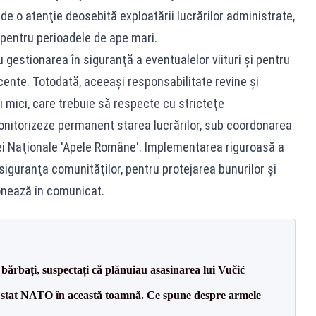
de o atenţie deosebită exploatării lucrărilor administrate,
pentru perioadele de ape mari.
gestionarea în siguranţă a eventualelor viituri şi pentru
cente. Totodată, aceeaşi responsabilitate revine şi
 mici, care trebuie să respecte cu stricteţe
onitorizeze permanent starea lucrărilor, sub coordonarea
ţiei Naţionale 'Apele Române'. Implementarea riguroasă a
iguranţa comunităţilor, pentru protejarea bunurilor şi
onează în comunicat.
bărbați, suspectați că plănuiau asasinarea lui Vučić
 stat NATO în această toamnă. Ce spune despre armele