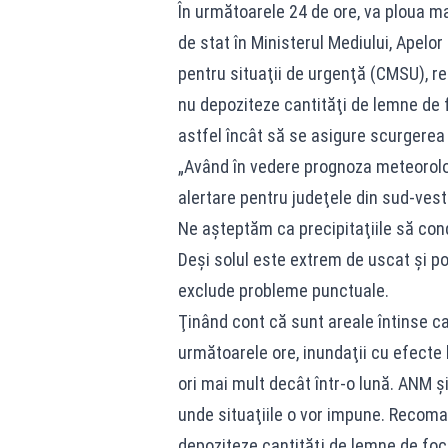
În următoarele 24 de ore, va ploua mai
de stat în Ministerul Mediului, Apelor
pentru situaţii de urgenţă (CMSU), r
nu depoziteze cantităţi de lemne de f
astfel încât să se asigure scurgerea 
„Având în vedere prognoza meteorolog
alertare pentru judeţele din sud-vestul
Ne aşteptăm ca precipitaţiile să cond
Deşi solul este extrem de uscat şi poa
exclude probleme punctuale.
Ţinând cont că sunt areale întinse car
următoarele ore, inundaţii cu efecte 
ori mai mult decât într-o lună. ANM 
unde situaţiile o vor impune. Recoma
depoziteze cantităţi de lemne de foc 