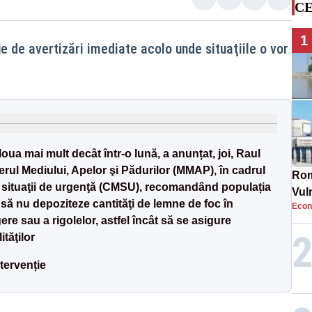
CE
1
de avertizări imediate acolo unde situaţiile o vor
oua mai mult decât într-o lună, a anunțat, joi, Raul
terul Mediului, Apelor şi Pădurilor (MMAP), în cadrul
Rom
u situaţii de urgenţă (CMSU), recomandând populația
Vul
 să nu depoziteze cantităţi de lemne de foc în
Econ
pun
re sau a rigolelor, astfel încât să se asigure
cun
tăţilor
tervenție