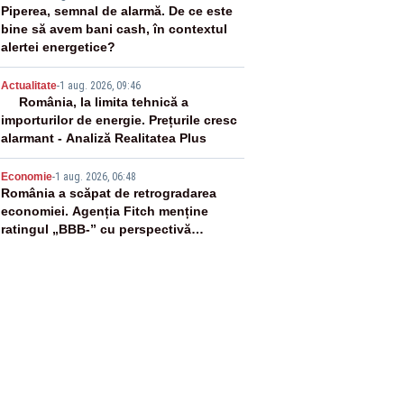
3
Piperea, semnal de alarmă. De ce este
bine să avem bani cash, în contextul
alertei energetice?
4
Actualitate
-
1 aug. 2026, 09:46
România, la limita tehnică a
importurilor de energie. Prețurile cresc
alarmant - Analiză Realitatea Plus
5
Economie
-
1 aug. 2026, 06:48
România a scăpat de retrogradarea
economiei. Agenția Fitch menține
ratingul „BBB-” cu perspectivă
negativă