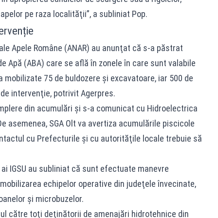
pelor pe raza localităţii”, a subliniat Pop.
ervenție
nale Apele Române (ANAR) au anunţat că s-a păstrat
de Apă (ABA) care se află în zonele în care sunt valabile
ja mobilizate 75 de buldozere şi excavatoare, iar 500 de
 de intervenţie, potrivit Agerpres.
umplere din acumulări şi s-a comunicat cu Hidroelectrica
. De asemenea, SGA Olt va avertiza acumulările piscicole
ntactul cu Prefecturile şi cu autorităţile locale trebuie să
i ai IGSU au subliniat că sunt efectuate manevre
in mobilizarea echipelor operative din judeţele învecinate,
anelor şi microbuzelor.
l către toţi deţinătorii de amenajări hidrotehnice din