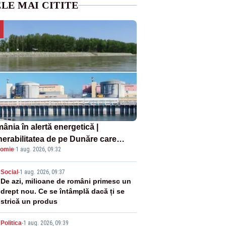
LE MAI CITITE
ânia în alertă energetică |
nerabilitatea de pe Dunăre care
omie
·
1 aug. 2026, 09:32
e în pericol Centrala Cernavodă era
oscută de pe vremea lui Ceaușescu
2
Social
-
1 aug. 2026, 09:37
De azi, milioane de români primesc un
drept nou. Ce se întâmplă dacă ți se
strică un produs
Politica
-
1 aug. 2026, 09:39