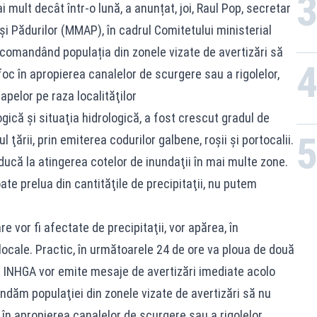
 mult decât într-o lună, a anunțat, joi, Raul Pop, secretar
 şi Pădurilor (MMAP), în cadrul Comitetului ministerial
ecomandând populația din zonele vizate de avertizări să
oc în apropierea canalelor de scurgere sau a rigolelor,
apelor pe raza localităţilor
ică şi situaţia hidrologică, a fost crescut gradul de
 ţării, prin emiterea codurilor galbene, roşii şi portocalii.
ucă la atingerea cotelor de inundaţii în mai multe zone.
te prelua din cantităţile de precipitaţii, nu putem
e vor fi afectate de precipitaţii, vor apărea, în
locale. Practic, în următoarele 24 de ore va ploua de două
şi INHGA vor emite mesaje de avertizări imediate acolo
ndăm populaţiei din zonele vizate de avertizări să nu
în apropierea canalelor de scurgere sau a rigolelor,