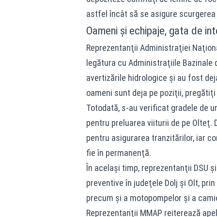
astfel încât să se asigure scurgerea a
Oameni și echipaje, gata de int
Reprezentanţii Administraţiei Naţio
legătura cu Administraţiile Bazinale 
avertizările hidrologice şi au fost de
oameni sunt deja pe poziţii, pregătiţi
Totodată, s-au verificat gradele de 
pentru preluarea viiturii de pe Olteţ
pentru asigurarea tranzitărilor, iar co
fie în permanenţă.
În acelaşi timp, reprezentanţii DSU ş
preventive în judeţele Dolj şi Olt, pr
precum şi a motopompelor şi a camio
Reprezentanţii MMAP reiterează apelu