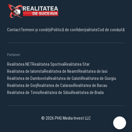
Contact
Termeni și condiții
Politică de confidențialitate
Cod de conduită
Parteneri:
Realitatea.NET
Realitatea Sportiva
Realitatea Star
Realitatea de Ialomita
Realitatea de Neamt
Realitatea de Iasi
Realitatea de Dambovita
Realitatea de Galati
Realitatea de Giurgiu
Realitatea de Gorj
Realitatea de Calarasi
Realitatea de Bacau
Realitatea de Timis
Realitatea de Sibiu
Realitatea de Braila
© 2026 PHG Media Invest LLC
Facebook
YouTube