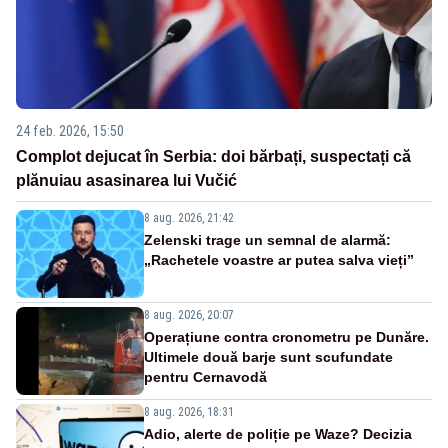
24 feb. 2026, 15:50
Complot dejucat în Serbia: doi bărbați, suspectați că
plănuiau asasinarea lui Vučić
8 aug. 2026, 21:42
Zelenski trage un semnal de alarmă:
„Rachetele voastre ar putea salva vieți”
8 aug. 2026, 20:07
Operațiune contra cronometru pe Dunăre.
Ultimele două barje sunt scufundate
pentru Cernavodă
8 aug. 2026, 18:31
Adio, alerte de poliție pe Waze? Decizia