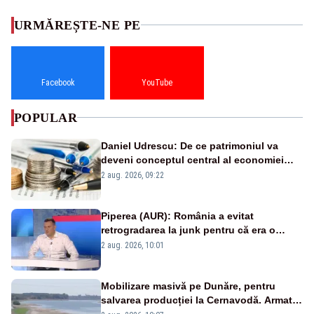
URMĂREȘTE-NE PE
Facebook
YouTube
POPULAR
Daniel Udrescu: De ce patrimoniul va
deveni conceptul central al economiei
viitoare?
2 aug. 2026, 09:22
Piperea (AUR): România a evitat
retrogradarea la junk pentru că era o
catastrofă pentru bănci și fondurile de
2 aug. 2026, 10:01
pensii
Mobilizare masivă pe Dunăre, pentru
salvarea producției la Cernavodă. Armata
va detona o stâncă și va devia apa