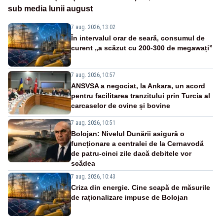
sub media lunii august
7 aug. 2026, 13:02
În intervalul orar de seară, consumul de
curent „a scăzut cu 200-300 de megawați”
7 aug. 2026, 10:57
ANSVSA a negociat, la Ankara, un acord
pentru facilitarea tranzitului prin Turcia al
carcaselor de ovine și bovine
7 aug. 2026, 10:51
Bolojan: Nivelul Dunării asigură o
funcționare a centralei de la Cernavodă
de patru-cinci zile dacă debitele vor
scădea
7 aug. 2026, 10:43
Criza din energie. Cine scapă de măsurile
de raționalizare impuse de Bolojan