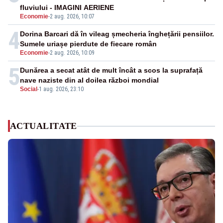
fluviului - IMAGINI AERIENE
Economie
-
2 aug. 2026, 10:07
4
Dorina Barcari dă în vileag șmecheria înghețării pensiilor.
Sumele uriașe pierdute de fiecare român
Economie
-
2 aug. 2026, 10:09
5
Dunărea a secat atât de mult încât a scos la suprafață
nave naziste din al doilea război mondial
Social
-
1 aug. 2026, 23:10
ACTUALITATE