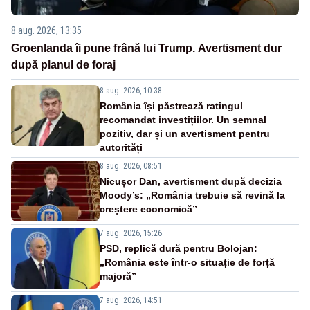
8 aug. 2026, 13:35
Groenlanda îi pune frână lui Trump. Avertisment dur
după planul de foraj
8 aug. 2026, 10:38
România își păstrează ratingul
recomandat investițiilor. Un semnal
pozitiv, dar și un avertisment pentru
autorități
8 aug. 2026, 08:51
Nicușor Dan, avertisment după decizia
Moody’s: „România trebuie să revină la
creștere economică”
7 aug. 2026, 15:26
PSD, replică dură pentru Bolojan:
„România este într-o situație de forță
majoră”
7 aug. 2026, 14:51