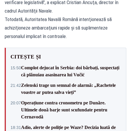
verificare legislativă", a explicat Cristian Ancuţa, director în
cadrul Autorităţii Navale.
Totodată, Autoritatea Navală Română intenţionează să
achiziţioneze ambarcaţiuni rapide şi să suplimenteze
personalul implicat în controale.
CITEȘTE ȘI
Complot dejucat în Serbia: doi bărbați, suspectați
15:50
că plănuiau asasinarea lui Vučić
Zelenski trage un semnal de alarmă: „Rachetele
21:42
voastre ar putea salva vieți”
Operațiune contra cronometru pe Dunăre.
20:07
Ultimele două barje sunt scufundate pentru
Cernavodă
Adio, alerte de poliție pe Waze? Decizia luată de
18:31