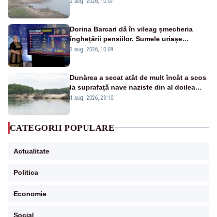
2 aug. 2026, 10:07
fluviului - IMAGINI AERIENE
Dorina Barcari dă în vileag șmecheria
înghețării pensiilor. Sumele uriașe
pierdute de fiecare român
2 aug. 2026, 10:09
Dunărea a secat atât de mult încât a scos
la suprafață nave naziste din al doilea
război mondial
1 aug. 2026, 23:10
CATEGORII POPULARE
Actualitate
Politica
Economie
Social