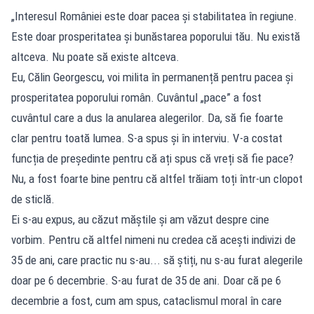
„Interesul României este doar pacea și stabilitatea în regiune.
Este doar prosperitatea și bunăstarea poporului tău. Nu există
altceva. Nu poate să existe altceva.
Eu, Călin Georgescu, voi milita în permanență pentru pacea și
prosperitatea poporului român. Cuvântul „pace” a fost
cuvântul care a dus la anularea alegerilor. Da, să fie foarte
clar pentru toată lumea. S-a spus și în interviu. V-a costat
funcția de președinte pentru că ați spus că vreți să fie pace?
Nu, a fost foarte bine pentru că altfel trăiam toți într-un clopot
de sticlă.
Ei s-au expus, au căzut măștile și am văzut despre cine
vorbim. Pentru că altfel nimeni nu credea că acești indivizi de
35 de ani, care practic nu s-au... să știți, nu s-au furat alegerile
doar pe 6 decembrie. S-au furat de 35 de ani. Doar că pe 6
decembrie a fost, cum am spus, cataclismul moral în care