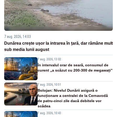
7 aug. 2026, 14:03
Dunărea crește ușor la intrarea în țară, dar rămâne mult
sub media lunii august
7 aug. 2026, 13:02
În intervalul orar de seară, consumul de
curent „a scăzut cu 200-300 de megawați”
7 aug. 2026, 10:51
Bolojan: Nivelul Dunării asigură o
funcționare a centralei de la Cernavodă
de patru-cinci zile dacă debitele vor
scădea
7 aug. 2026, 10:43