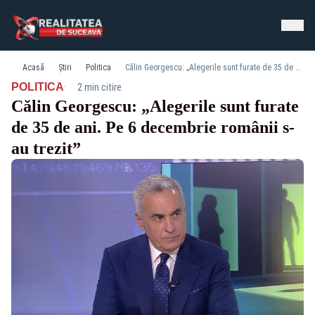
Acasă
Știri
Politica
Călin Georgescu: „Alegerile sunt furate de 35 de ani. Pe 6 decembrie românii s-au trezit”
·
POLITICA
2 min citire
Călin Georgescu: „Alegerile sunt furate
de 35 de ani. Pe 6 decembrie românii s-
au trezit”