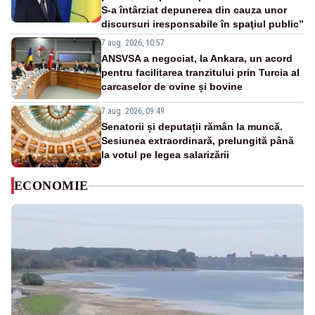
S-a întârziat depunerea din cauza unor
discursuri iresponsabile în spaţiul public”
7 aug. 2026, 10:57
ANSVSA a negociat, la Ankara, un acord
pentru facilitarea tranzitului prin Turcia al
carcaselor de ovine și bovine
7 aug. 2026, 09:49
Senatorii și deputații rămân la muncă.
Sesiunea extraordinară, prelungită până
la votul pe legea salarizării
ECONOMIE