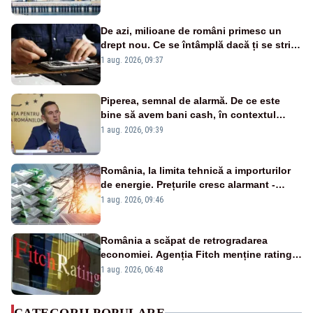
cunoscută de pe vremea lui Ceaușescu
De azi, milioane de români primesc un
drept nou. Ce se întâmplă dacă ți se strică
un produs
1 aug. 2026, 09:37
Piperea, semnal de alarmă. De ce este
bine să avem bani cash, în contextul
alertei energetice?
1 aug. 2026, 09:39
România, la limita tehnică a importurilor
de energie. Prețurile cresc alarmant -
Analiză Realitatea Plus
1 aug. 2026, 09:46
România a scăpat de retrogradarea
economiei. Agenția Fitch menține ratingul
„BBB-” cu perspectivă negativă
1 aug. 2026, 06:48
CATEGORII POPULARE