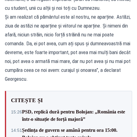
cu student, unii cu alții și noi toți cu Dumnezeu.
Și am realizat că pământul este al nostru, ne aparține. Astăzi,
ziua de astăzi ne aparține și viitorul ne aparține. Și nimeni din
afară, niciun străin, nicio forță străină nu ne mai poate
comanda. Da, ei pot avea, cum ați spus și dumneavoastră mai
devreme, este foarte important, pot avea mai mulți bani decât
noi, pot avea o armată mai mare, dar nu pot avea și nu mai pot
cumpăra ceea ce noi avem: curajul și onoarea”, a declarat
Georgescu.
CITEȘTE ȘI
PSD, replică dură pentru Bolojan: „România este
15:26
într-o situație de forță majoră”
Ședința de guvern se amână pentru ora 15:00.
14:51