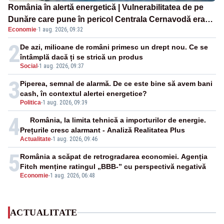
România în alertă energetică | Vulnerabilitatea de pe
Dunăre care pune în pericol Centrala Cernavodă era
Economie
·
1 aug. 2026, 09:32
cunoscută de pe vremea lui Ceaușescu
2
De azi, milioane de români primesc un drept nou. Ce se
întâmplă dacă ți se strică un produs
Social
-
1 aug. 2026, 09:37
3
Piperea, semnal de alarmă. De ce este bine să avem bani
cash, în contextul alertei energetice?
Politica
-
1 aug. 2026, 09:39
4
România, la limita tehnică a importurilor de energie.
Prețurile cresc alarmant - Analiză Realitatea Plus
Actualitate
-
1 aug. 2026, 09:46
5
România a scăpat de retrogradarea economiei. Agenția
Fitch menține ratingul „BBB-” cu perspectivă negativă
Economie
-
1 aug. 2026, 06:48
ACTUALITATE