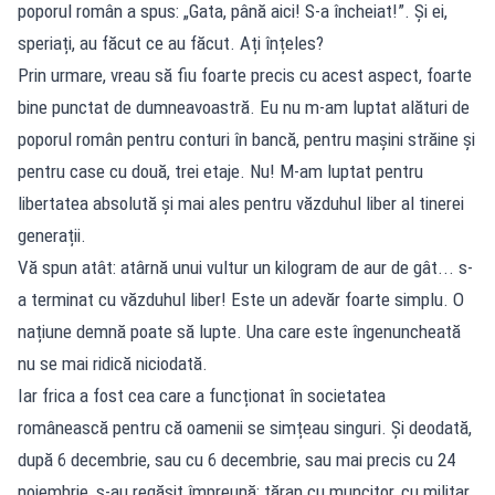
poporul român a spus: „Gata, până aici! S-a încheiat!”. Și ei,
speriați, au făcut ce au făcut. Ați înțeles?
Prin urmare, vreau să fiu foarte precis cu acest aspect, foarte
bine punctat de dumneavoastră. Eu nu m-am luptat alături de
poporul român pentru conturi în bancă, pentru mașini străine și
pentru case cu două, trei etaje. Nu! M-am luptat pentru
libertatea absolută și mai ales pentru văzduhul liber al tinerei
generații.
Vă spun atât: atârnă unui vultur un kilogram de aur de gât... s-
a terminat cu văzduhul liber! Este un adevăr foarte simplu. O
națiune demnă poate să lupte. Una care este îngenuncheată
nu se mai ridică niciodată.
Iar frica a fost cea care a funcționat în societatea
românească pentru că oamenii se simțeau singuri. Și deodată,
după 6 decembrie, sau cu 6 decembrie, sau mai precis cu 24
noiembrie, s-au regăsit împreună: țăran cu muncitor, cu militar,