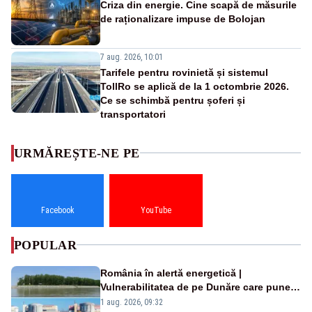
Criza din energie. Cine scapă de măsurile
de raționalizare impuse de Bolojan
7 aug. 2026, 10:01
Tarifele pentru rovinietă și sistemul
TollRo se aplică de la 1 octombrie 2026.
Ce se schimbă pentru șoferi și
transportatori
URMĂREȘTE-NE PE
Facebook
YouTube
POPULAR
România în alertă energetică |
Vulnerabilitatea de pe Dunăre care pune
în pericol Centrala Cernavodă era
1 aug. 2026, 09:32