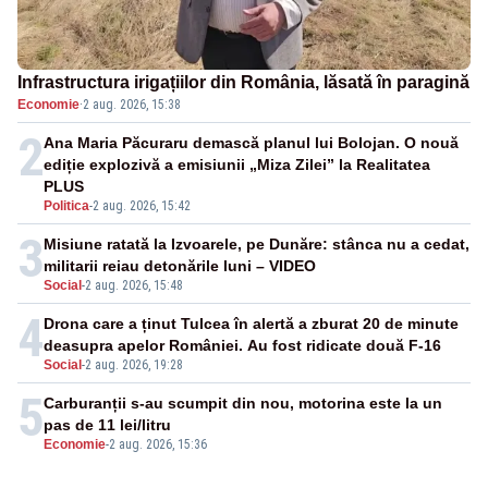
Infrastructura irigațiilor din România, lăsată în paragină
Economie
·
2 aug. 2026, 15:38
2
Ana Maria Păcuraru demască planul lui Bolojan. O nouă
ediție explozivă a emisiunii „Miza Zilei” la Realitatea
PLUS
Politica
-
2 aug. 2026, 15:42
3
Misiune ratată la Izvoarele, pe Dunăre: stânca nu a cedat,
militarii reiau detonările luni – VIDEO
Social
-
2 aug. 2026, 15:48
4
Drona care a ținut Tulcea în alertă a zburat 20 de minute
deasupra apelor României. Au fost ridicate două F-16
Social
-
2 aug. 2026, 19:28
5
Carburanții s-au scumpit din nou, motorina este la un
pas de 11 lei/litru
Economie
-
2 aug. 2026, 15:36