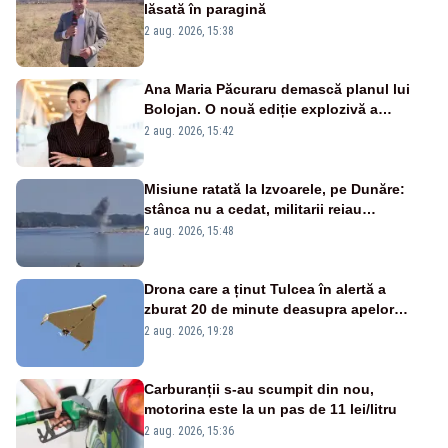
lăsată în paragină
2 aug. 2026, 15:38
Ana Maria Păcuraru demască planul lui
Bolojan. O nouă ediție explozivă a
emisiunii „Miza Zilei” la Realitatea PLUS
2 aug. 2026, 15:42
Misiune ratată la Izvoarele, pe Dunăre:
stânca nu a cedat, militarii reiau
detonările luni – VIDEO
2 aug. 2026, 15:48
Drona care a ținut Tulcea în alertă a
zburat 20 de minute deasupra apelor
României. Au fost ridicate două F-16
2 aug. 2026, 19:28
Carburanții s-au scumpit din nou,
motorina este la un pas de 11 lei/litru
2 aug. 2026, 15:36