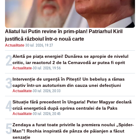
Aliatul lui Putin revine în prim-plan! Patriarhul Kiril
justifică războiul într-o nouă carte
Actualitate
·
30 iul. 2026, 19:27
2
Alertă pe piața energiei! Dunărea se apropie de nivelul
critic, iar reactorul 2 de la Cernavodă ar putea fi oprit
Actualitate
-
30 iul. 2026, 19:56
3
Intervenție de urgență în Pitești! Un bebeluș a rămas
captiv într-un autoturism din cauza unei defecțiuni
Actualitate
-
30 iul. 2026, 20:33
4
Situație fără precedent în Ungaria! Peter Magyar declară
criză energetică după oprirea centralei de la Paks
Actualitate
-
30 iul. 2026, 20:45
5
Zendaya a furat toate privirile la premiera noului „Spider-
Man”! Rochia inspirată de pânza de păianjen a făcut
senzație