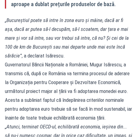
aproape a dublat prețurile produselor de bază.
„Bucureștiul poate să intre în zona euro și mâine, dacă ar fi
așa, dacă ar putea să-l decupăm, să-l scoatem, dar țara e mai
mare și vor să intre, sau vor trebui să intre, că nu? Și cei de la
100 de km de București sau mai departe unde mai este încă
sărăcie”
, a declarat Isărescu.
Guvernatorul Băncii Naționale a României, Mugur Isărescu, a
transmis că, după ce România va termina procesul de aderare
la Organizația pentru Cooperare și Dezvoltare Economică,
următorul proiect major al țării va fi adoptarea monedei euro.
Acesta a subliniat faptul că îndeplinirea criteriilor nominale
pentru adoptarea euro trebuie să se facă în mod sustenabil, iar
înainte de toate trebuie echilibrată economia țării.
„Atunci, terminat OECD-ul, echilibrată economia, ieșirea din...
să nu-i numesc coșmar, dar în orice caz dificultate, un impas, și