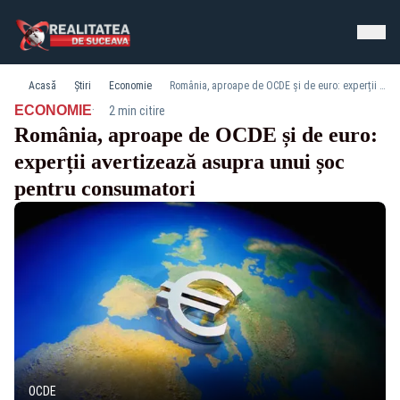
Acasă
Știri
Economie
România, aproape de OCDE și de euro: experții avertizează asupra unui șoc pentru consumatori
·
ECONOMIE
2 min citire
România, aproape de OCDE și de euro:
experții avertizează asupra unui șoc
pentru consumatori
OCDE