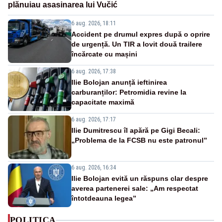
plănuiau asasinarea lui Vučić
6 aug. 2026, 18:11
Accident pe drumul expres după o oprire
de urgență. Un TIR a lovit două trailere
încărcate cu mașini
6 aug. 2026, 17:38
Ilie Bolojan anunță ieftinirea
carburanților: Petromidia revine la
capacitate maximă
6 aug. 2026, 17:17
Ilie Dumitrescu îl apără pe Gigi Becali:
„Problema de la FCSB nu este patronul”
6 aug. 2026, 16:34
Ilie Bolojan evită un răspuns clar despre
averea partenerei sale: „Am respectat
întotdeauna legea”
POLITICA