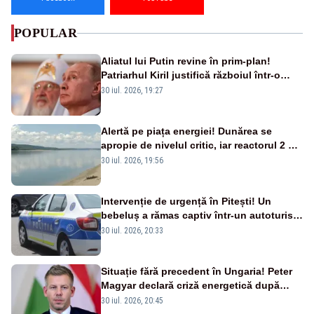
POPULAR
Aliatul lui Putin revine în prim-plan!
Patriarhul Kiril justifică războiul într-o
nouă carte
30 iul. 2026, 19:27
Alertă pe piața energiei! Dunărea se
apropie de nivelul critic, iar reactorul 2 de
la Cernavodă ar putea fi oprit
30 iul. 2026, 19:56
Intervenție de urgență în Pitești! Un
bebeluș a rămas captiv într-un autoturism
din cauza unei defecțiuni
30 iul. 2026, 20:33
Situație fără precedent în Ungaria! Peter
Magyar declară criză energetică după
oprirea centralei de la Paks
30 iul. 2026, 20:45