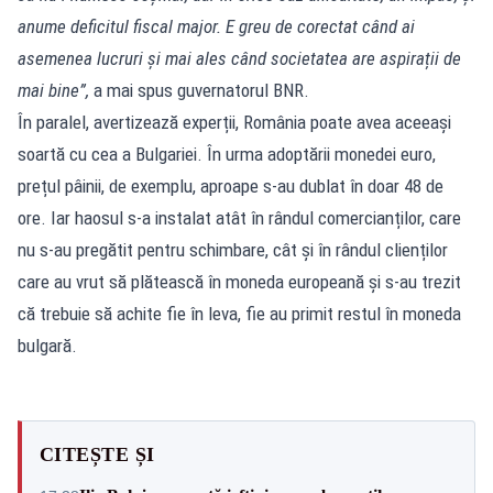
anume deficitul fiscal major. E greu de corectat când ai
asemenea lucruri și mai ales când societatea are aspirații de
mai bine”,
a mai spus guvernatorul BNR.
În paralel, avertizează experții, România poate avea aceeași
soartă cu cea a Bulgariei. În urma adoptării monedei euro,
prețul pâinii, de exemplu, aproape s-au dublat în doar 48 de
ore. Iar haosul s-a instalat atât în rândul comercianților, care
nu s-au pregătit pentru schimbare, cât și în rândul clienților
care au vrut să plătească în moneda europeană și s-au trezit
că trebuie să achite fie în leva, fie au primit restul în moneda
bulgară.
CITEȘTE ȘI