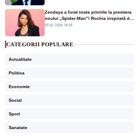
Zendaya a furat toate privirile la premiera
noului „Spider-Man”! Rochia inspirată de
pânza de păianjen a făcut senzație
30 iul. 2026, 18:56
CATEGORII POPULARE
Actualitate
Politica
Economie
Social
Sport
Sanatate