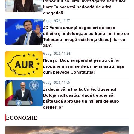
Poporului solicită investigarea deciziilor
luate în această perioadă de criză
enegetică
6 aug. 2026, 11:27
JD Vance anunță negocieri de pace
dificile și îndelungate cu Iranul, în timp ce
Teheranul neagă existența discuțiilor cu
SUA
6 aug. 2026, 11:24
Nicușor Dan, suspendat pentru că nu
propune un nume de prim-ministru, așa
cum prevede Constituția!
6 aug. 2026, 11:05
Zi decisivă la Înalta Curte. Guvernul
Bolojan află astăzi dacă trebuie să
plătească aproape un miliard de euro
grefierilor
ECONOMIE