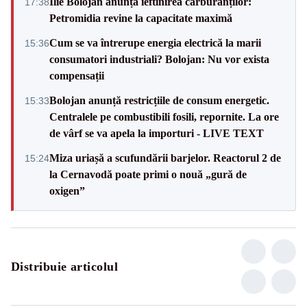
Ilie Bolojan anunță ieftinirea carburanților:
17:38
Petromidia revine la capacitate maximă
Cum se va întrerupe energia electrică la marii
15:36
consumatori industriali? Bolojan: Nu vor exista
compensații
Bolojan anunță restricțiile de consum energetic.
15:33
Centralele pe combustibili fosili, repornite. La ore
de vârf se va apela la importuri - LIVE TEXT
Miza uriașă a scufundării barjelor. Reactorul 2 de
15:24
la Cernavodă poate primi o nouă „gură de
oxigen”
Distribuie articolul