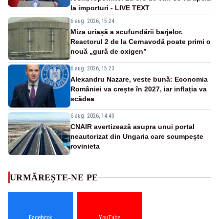
la importuri - LIVE TEXT
6 aug. 2026, 15:24
Miza uriașă a scufundării barjelor.
Reactorul 2 de la Cernavodă poate primi o
nouă „gură de oxigen”
6 aug. 2026, 15:23
Alexandru Nazare, veste bună: Economia
României va crește în 2027, iar inflația va
scădea
6 aug. 2026, 14:43
CNAIR avertizează asupra unui portal
neautorizat din Ungaria care scumpește
rovinieta
URMĂREȘTE-NE PE
Facebook
YouTube