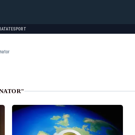
NATATE
SPORT
nator
RNATOR"