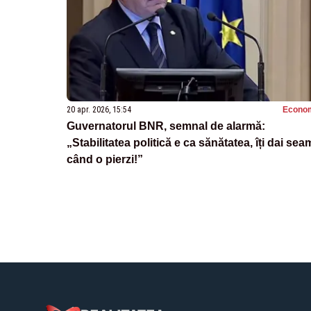
20 apr. 2026, 15:54
Econo
Guvernatorul BNR, semnal de alarmă:
„Stabilitatea politică e ca sănătatea, îți dai sea
când o pierzi!”