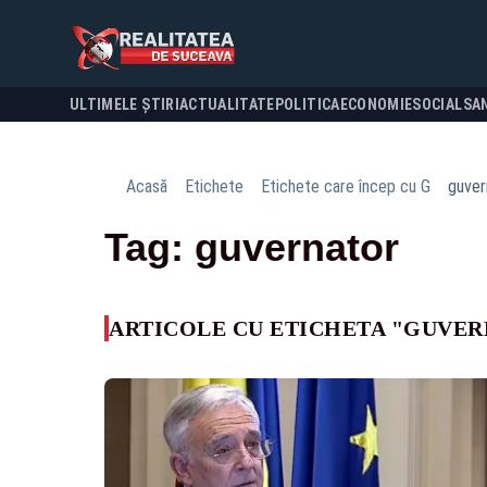
ULTIMELE ȘTIRI
ACTUALITATE
POLITICA
ECONOMIE
SOCIAL
SA
Acasă
Etichete
Etichete care încep cu G
guver
Tag: guvernator
ARTICOLE CU ETICHETA "GUVE