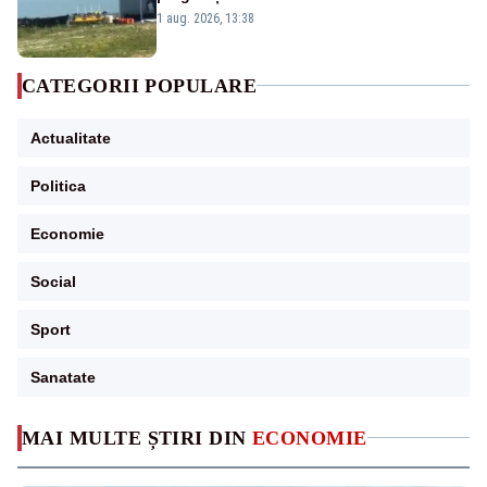
către Cernavodă – VIDEO
1 aug. 2026, 13:38
CATEGORII POPULARE
Actualitate
Politica
Economie
Social
Sport
Sanatate
MAI MULTE ȘTIRI DIN
ECONOMIE