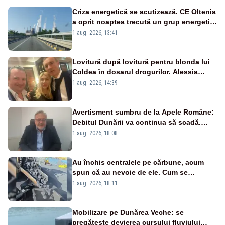
Criza energetică se acutizează. CE Oltenia
a oprit noaptea trecută un grup energetic
de la Rovinari
1 aug. 2026, 13:41
Lovitură după lovitură pentru blonda lui
Coldea în dosarul drogurilor. Alessia
Păcuraru explică decizia magistraților
1 aug. 2026, 14:39
Avertisment sumbru de la Apele Române:
Debitul Dunării va continua să scadă.
Cernavodă s-ar putea închide în 4 zile
1 aug. 2026, 18:08
Au închis centralele pe cărbune, acum
spun că au nevoie de ele. Cum se
pasează vina în plină criză energetică
1 aug. 2026, 18:11
Mobilizare pe Dunărea Veche: se
pregătește devierea cursului fluviului