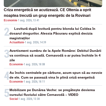
Criza energetică se acutizează. CE Oltenia a oprit
noaptea trecută un grup energetic de la Rovinari
Economie
·
1 aug. 2026, 13:41
2
Lovitură după lovitură pentru blonda lui Coldea în
dosarul drogurilor. Alessia Păcuraru explică decizia
magistraților
Actualitate
-
1 aug. 2026, 14:39
3
Avertisment sumbru de la Apele Române: Debitul Dunării
va continua să scadă. Cernavodă s-ar putea închide în 4
zile
Economie
-
1 aug. 2026, 18:08
4
Au închis centralele pe cărbune, acum spun că au nevoie
de ele. Cum se pasează vina în plină criză energetică
Economie
-
1 aug. 2026, 18:11
5
Mobilizare pe Dunărea Veche: se pregătește devierea
cursului fluviului către Cernavodă – VIDEO
Social
-
1 aug. 2026, 13:38