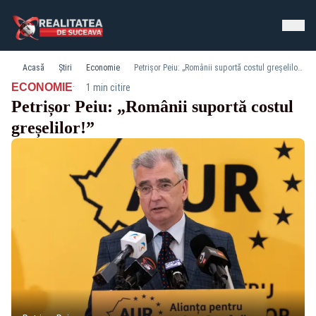
Acasă
Știri
Economie
Petrișor Peiu: „Românii suportă costul greșelilor!”
·
ECONOMIE
1 min citire
Petrișor Peiu: „Românii suportă costul
greșelilor!”