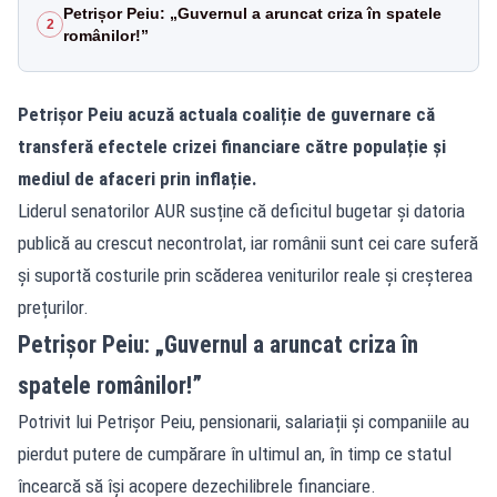
Petrișor Peiu: „Guvernul a aruncat criza în spatele
2
românilor!”
Petrișor Peiu acuză actuala coaliție de guvernare că
transferă efectele crizei financiare către populație și
mediul de afaceri prin inflație.
Liderul senatorilor AUR susține că deficitul bugetar și datoria
publică au crescut necontrolat, iar românii sunt cei care suferă
și suportă costurile prin scăderea veniturilor reale și creșterea
prețurilor.
Petrișor Peiu: „Guvernul a aruncat criza în
spatele românilor!”
Potrivit lui Petrișor Peiu
, pensionarii, salariații și companiile au
pierdut putere de cumpărare în ultimul an, în timp ce statul
încearcă să își acopere dezechilibrele financiare.