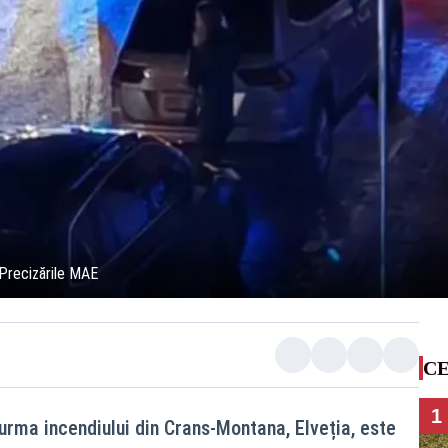
. Precizările MAE
CE
1
 urma incendiului din Crans-Montana, Elveția, este