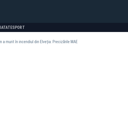
NATATE
SPORT
 a murit în incendiul din Elveția. Precizările MAE