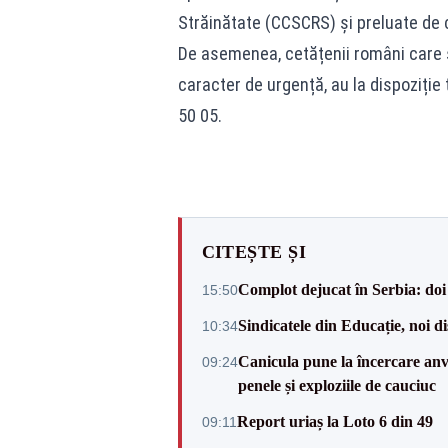
Străinătate (CCSCRS) și preluate de c
De asemenea, cetățenii români care se
caracter de urgență, au la dispoziție
50 05.
CITEȘTE ȘI
Complot dejucat în Serbia: doi 
15:50
Sindicatele din Educație, noi dis
10:34
Canicula pune la încercare anve
09:24
penele și exploziile de cauciuc
Report uriaș la Loto 6 din 49
09:11