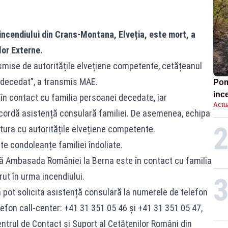
 incendiului din Crans-Montana, Elveția, este mort, a
lor Externe.
nsmise de autoritățile elvețiene competente, cetățeanul
 decedat”, a transmis MAE.
Pomp
inc
n contact cu familia persoanei decedate, iar
Actua
acordă asistență consulară familiei. De asemenea, echipa
ura cu autoritățile elvețiene competente.
te condoleanțe familiei îndoliate.
ă Ambasada României la Berna este în contact cu familia
ut în urma incendiului.
pot solicita asistență consulară la numerele de telefon
efon call-center: +41 31 351 05 46 și +41 31 351 05 47,
entrul de Contact și Suport al Cetățenilor Români din