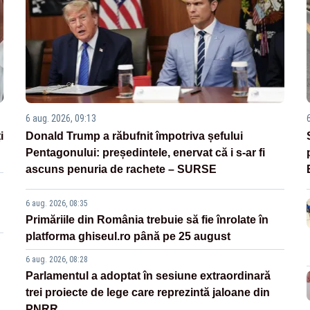
6 aug. 2026, 09:13
i
Donald Trump a răbufnit împotriva șefului
Pentagonului: președintele, enervat că i s-ar fi
ascuns penuria de rachete – SURSE
6 aug. 2026, 08:35
Primăriile din România trebuie să fie înrolate în
platforma ghiseul.ro până pe 25 august
6 aug. 2026, 08:28
Parlamentul a adoptat în sesiune extraordinară
trei proiecte de lege care reprezintă jaloane din
PNRR