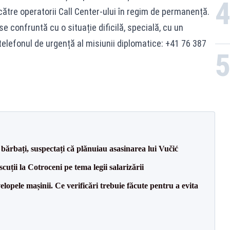
ătre operatorii Call Center-ului în regim de permanență.
 confruntă cu o situație dificilă, specială, cu un
 telefonul de urgență al misiunii diplomatice: +41 76 387
bărbați, suspectați că plănuiau asasinarea lui Vučić
cuții la Cotroceni pe tema legii salarizării
lopele mașinii. Ce verificări trebuie făcute pentru a evita