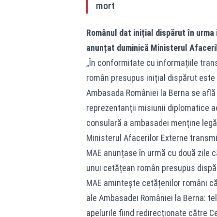
mort
Românul dat inițial dispărut în urma
anunțat duminică Ministerul Afaceri
„În conformitate cu informațiile tra
român presupus inițial dispărut este
Ambasada României la Berna se află î
reprezentanții misiunii diplomatice 
consulară a ambasadei menține legăt
Ministerul Afacerilor Externe transmi
MAE anunțase în urmă cu două zile c
unui cetățean român presupus dispăr
MAE amintește cetățenilor români că 
ale Ambasadei României la Berna: tel
apelurile fiind redirecționate către C