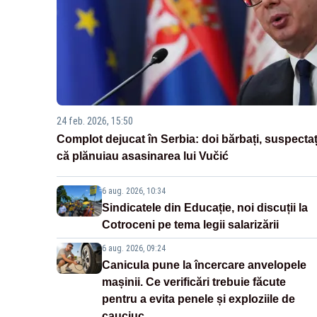
24 feb. 2026, 15:50
Complot dejucat în Serbia: doi bărbați, suspectaț
că plănuiau asasinarea lui Vučić
6 aug. 2026, 10:34
Sindicatele din Educație, noi discuții la
Cotroceni pe tema legii salarizării
6 aug. 2026, 09:24
Canicula pune la încercare anvelopele
mașinii. Ce verificări trebuie făcute
pentru a evita penele și exploziile de
cauciuc