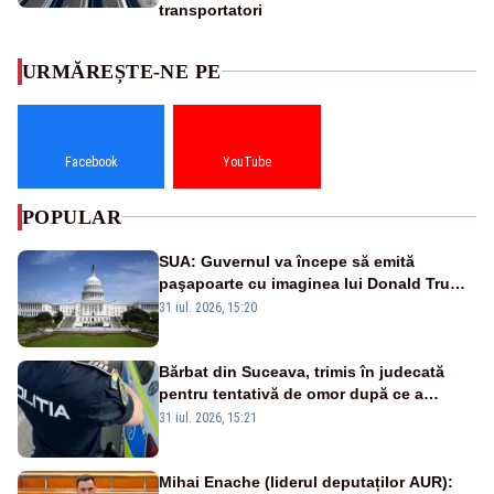
transportatori
URMĂREȘTE-NE PE
Facebook
YouTube
POPULAR
SUA: Guvernul va începe să emită
paşapoarte cu imaginea lui Donald Trump
începând cu 8 august
31 iul. 2026, 15:20
Bărbat din Suceava, trimis în judecată
pentru tentativă de omor după ce a
înjunghiat un tânăr în urma unui conflict
31 iul. 2026, 15:21
izbucnit
Mihai Enache (liderul deputaților AUR):