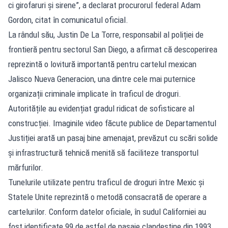
ci girofaruri și sirene”, a declarat procurorul federal Adam
Gordon, citat în comunicatul oficial.
La rândul său, Justin De La Torre, responsabil al poliției de
frontieră pentru sectorul San Diego, a afirmat că descoperirea
reprezintă o lovitură importantă pentru cartelul mexican
Jalisco Nueva Generacion, una dintre cele mai puternice
organizații criminale implicate în traficul de droguri.
Autoritățile au evidențiat gradul ridicat de sofisticare al
construcției. Imaginile video făcute publice de Departamentul
Justiției arată un pasaj bine amenajat, prevăzut cu scări solide
și infrastructură tehnică menită să faciliteze transportul
mărfurilor.
Tunelurile utilizate pentru traficul de droguri între Mexic și
Statele Unite reprezintă o metodă consacrată de operare a
cartelurilor. Conform datelor oficiale, în sudul Californiei au
fost identificate 99 de astfel de pasaje clandestine din 1993