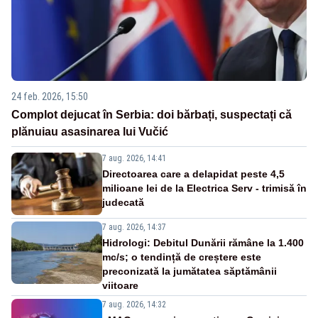
24 feb. 2026, 15:50
Complot dejucat în Serbia: doi bărbați, suspectați că
plănuiau asasinarea lui Vučić
7 aug. 2026, 14:41
Directoarea care a delapidat peste 4,5
milioane lei de la Electrica Serv - trimisă în
judecată
7 aug. 2026, 14:37
Hidrologi: Debitul Dunării rămâne la 1.400
mc/s; o tendință de creștere este
preconizată la jumătatea săptămânii
viitoare
7 aug. 2026, 14:32