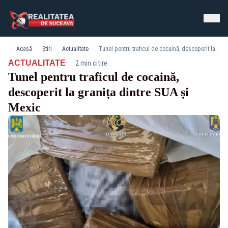
Acasă
Știri
Actualitate
Tunel pentru traficul de cocaină, descoperit la granița dintre SUA și Mexic
·
ACTUALITATE
2 min citire
Tunel pentru traficul de cocaină,
descoperit la granița dintre SUA și
Mexic