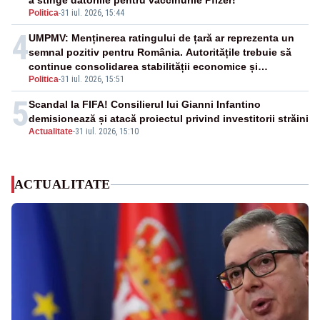
a stinge datoriile pentru vaccinurile Pfizer!”
Politica
-
31 iul. 2026, 15:44
4
UMPMV: Menținerea ratingului de țară ar reprezenta un
semnal pozitiv pentru România. Autoritățile trebuie să
continue consolidarea stabilității economice și
Politica
-
31 iul. 2026, 15:51
financiare
5
Scandal la FIFA! Consilierul lui Gianni Infantino
demisionează și atacă proiectul privind investitorii străini
Actualitate
-
31 iul. 2026, 15:10
ACTUALITATE