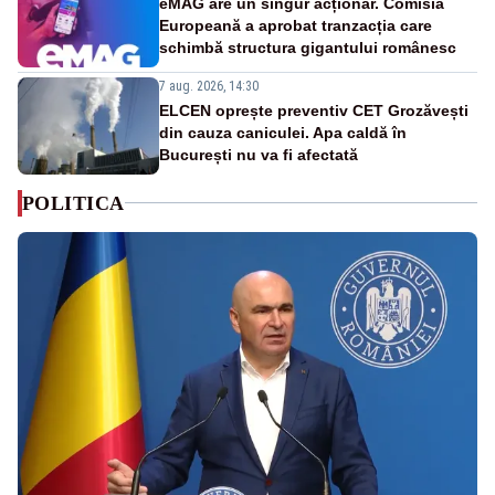
eMAG are un singur acționar. Comisia
Europeană a aprobat tranzacția care
schimbă structura gigantului românesc
7 aug. 2026, 14:30
ELCEN oprește preventiv CET Grozăvești
din cauza caniculei. Apa caldă în
București nu va fi afectată
POLITICA