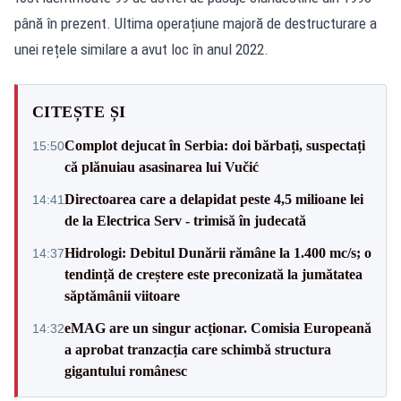
până în prezent. Ultima operațiune majoră de destructurare a
unei rețele similare a avut loc în anul 2022.
CITEȘTE ȘI
Complot dejucat în Serbia: doi bărbați, suspectați
15:50
că plănuiau asasinarea lui Vučić
Directoarea care a delapidat peste 4,5 milioane lei
14:41
de la Electrica Serv - trimisă în judecată
Hidrologi: Debitul Dunării rămâne la 1.400 mc/s; o
14:37
tendință de creștere este preconizată la jumătatea
săptămânii viitoare
eMAG are un singur acționar. Comisia Europeană
14:32
a aprobat tranzacția care schimbă structura
gigantului românesc