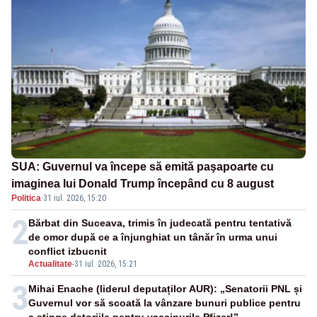
SUA: Guvernul va începe să emită paşapoarte cu
imaginea lui Donald Trump începând cu 8 august
Politica
·
31 iul. 2026, 15:20
2
Bărbat din Suceava, trimis în judecată pentru tentativă
de omor după ce a înjunghiat un tânăr în urma unui
conflict izbucnit
Actualitate
-
31 iul. 2026, 15:21
3
Mihai Enache (liderul deputaților AUR): „Senatorii PNL și
Guvernul vor să scoată la vânzare bunuri publice pentru