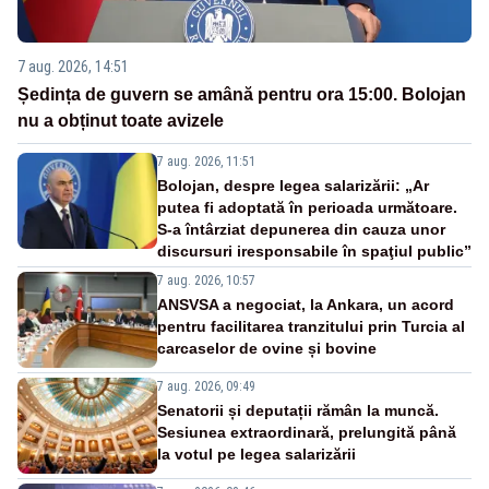
7 aug. 2026, 14:51
Ședința de guvern se amână pentru ora 15:00. Bolojan
nu a obținut toate avizele
7 aug. 2026, 11:51
Bolojan, despre legea salarizării: „Ar
putea fi adoptată în perioada următoare.
S-a întârziat depunerea din cauza unor
discursuri iresponsabile în spaţiul public”
7 aug. 2026, 10:57
ANSVSA a negociat, la Ankara, un acord
pentru facilitarea tranzitului prin Turcia al
carcaselor de ovine și bovine
7 aug. 2026, 09:49
Senatorii și deputații rămân la muncă.
Sesiunea extraordinară, prelungită până
la votul pe legea salarizării