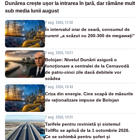
Dunărea crește ușor la intrarea în țară, dar rămâne mult
sub media lunii august
7 aug. 2026, 13:02
În intervalul orar de seară, consumul de
curent „a scăzut cu 200-300 de megawați”
7 aug. 2026, 10:51
Bolojan: Nivelul Dunării asigură o
funcționare a centralei de la Cernavodă
de patru-cinci zile dacă debitele vor
scădea
7 aug. 2026, 10:43
Criza din energie. Cine scapă de măsurile
de raționalizare impuse de Bolojan
7 aug. 2026, 10:01
Tarifele pentru rovinietă și sistemul
TollRo se aplică de la 1 octombrie 2026.
Ce se schimbă pentru șoferi și