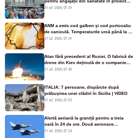
pentru angajații din sănătate în proiectul
Legii salarizării
31 iul. 2026, 07:29
ANM a emis cod galben și cod portocaliu
de caniculă. Temperaturile urcă până la 38
de grade, iar nopțile devin tropicale
31 iul. 2026, 07:39
Atac fără precedent al Rusiei. O fabrică de
drone din Kiev deținută de o companie
americană, distrusă de o rachetă
31 iul. 2026, 07:40
rusească
ITALIA: 7 persoane, dispărute după
prăbușirea unei clădiri în Sicilia | VIDEO
31 iul. 2026, 07:50
Alertă aeriană la graniță pentru a treia
oară în 24 de ore. Două aeronave
Eurofighter britanice au fost ridicate de la
31 iul. 2026, 07:24
sol