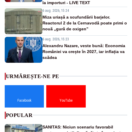
la importuri - LIVE TEXT
6 aug. 2026, 15:24
Miza uriașă a scufundării barjelor.
Reactorul 2 de la Cernavodă poate primi o
nouă „gură de oxigen”
6 aug. 2026, 15:23
Alexandru Nazare, veste bună: Economia
României va crește în 2027, iar inflația va
scădea
URMĂREȘTE-NE PE
Facebook
YouTube
POPULAR
SANITAS: Niciun scenariu favorabil