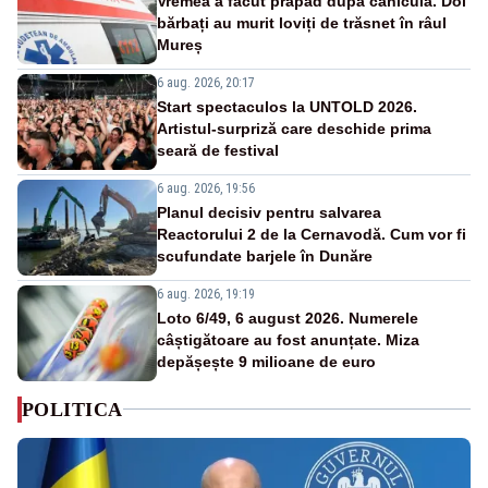
Vremea a făcut prăpăd după caniculă. Doi
bărbați au murit loviți de trăsnet în râul
Mureș
6 aug. 2026, 20:17
Start spectaculos la UNTOLD 2026.
Artistul-surpriză care deschide prima
seară de festival
6 aug. 2026, 19:56
Planul decisiv pentru salvarea
Reactorului 2 de la Cernavodă. Cum vor fi
scufundate barjele în Dunăre
6 aug. 2026, 19:19
Loto 6/49, 6 august 2026. Numerele
câștigătoare au fost anunțate. Miza
depășește 9 milioane de euro
POLITICA