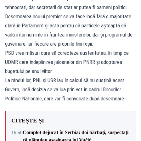
tehnocrați, dar secretarii de stat ar putea fi oameni politici.
Desemnarea noului premier se va face însă fără o majoritate
clară în Parlament și asta pentru că partidele așteaptă să
vadă întâi numirile în fruntea ministerelor, dar și programul de
guvernare, iar fiecare are propriile linii roșii.
PSD vrea măsuri care să corecteze austeritatea, în timp ce
UDMR cere îndeplinirea jaloanelor din PNRR și adoptarea
bugetului pe anul viitor.
La rândul lor, PNL și USR iau în calcul să nu susțină acest
Guvern, însă decizia se va lua prin vot în cadrul Birourilor
Politice Naționale, care vor fi convocate după desemnare.
CITEȘTE ȘI
Complot dejucat în Serbia: doi bărbați, suspectați
15:50
că plănuiau asasinarea lui Vučić