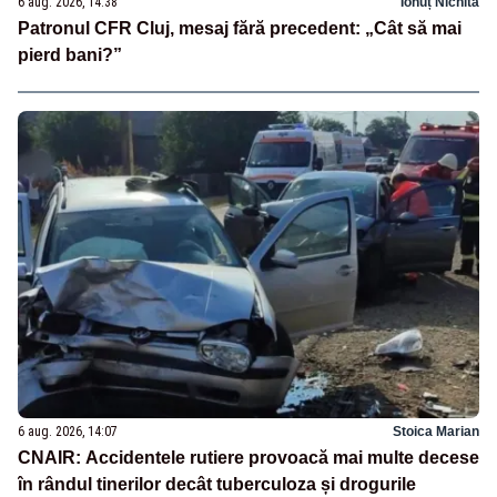
6 aug. 2026, 14:38
Ionuț Nichita
Patronul CFR Cluj, mesaj fără precedent: „Cât să mai
pierd bani?”
6 aug. 2026, 14:07
Stoica Marian
CNAIR: Accidentele rutiere provoacă mai multe decese
în rândul tinerilor decât tuberculoza și drogurile