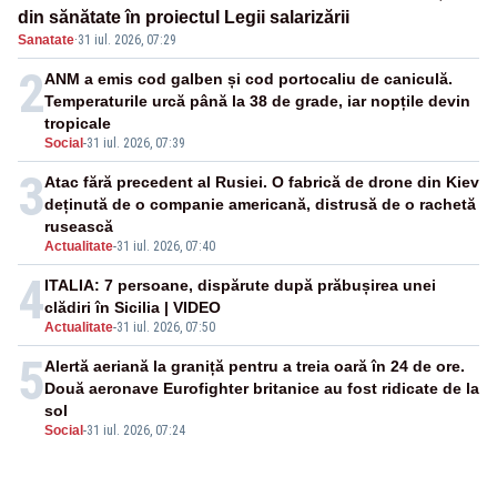
din sănătate în proiectul Legii salarizării
Sanatate
·
31 iul. 2026, 07:29
2
ANM a emis cod galben și cod portocaliu de caniculă.
Temperaturile urcă până la 38 de grade, iar nopțile devin
tropicale
Social
-
31 iul. 2026, 07:39
3
Atac fără precedent al Rusiei. O fabrică de drone din Kiev
deținută de o companie americană, distrusă de o rachetă
rusească
Actualitate
-
31 iul. 2026, 07:40
4
ITALIA: 7 persoane, dispărute după prăbușirea unei
clădiri în Sicilia | VIDEO
Actualitate
-
31 iul. 2026, 07:50
5
Alertă aeriană la graniță pentru a treia oară în 24 de ore.
Două aeronave Eurofighter britanice au fost ridicate de la
sol
Social
-
31 iul. 2026, 07:24