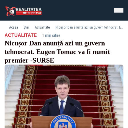
Acasă
Știri
Actualitate
Nicușor Dan anunță azi un guvern tehnocrat. Eugen Tomac va fi numit premier -SURSE
·
ACTUALITATE
1 min citire
Nicușor Dan anunță azi un guvern
tehnocrat. Eugen Tomac va fi numit
premier -SURSE