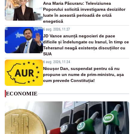
Ana Maria Păcuraru: Televiziunea
Poporului solicită investigarea deciziilor
luate în această perioadă de criză
enegetică
6 aug. 2026, 11:27
JD Vance anunță negocieri de pace
dificile și îndelungate cu Iranul, în timp ce
Teheranul neagă existența discuțiilor cu
SUA
6 aug. 2026, 11:24
Nicușor Dan, suspendat pentru că nu
propune un nume de prim-ministru, așa
cum prevede Constituția!
ECONOMIE