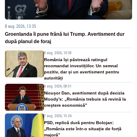
8 aug. 2026, 13:35
Groenlanda îi pune frână lui Trump. Avertisment dur
după planul de foraj
8 aug. 2026, 10:38
România își păstrează ratingul
recomandat investițiilor. Un semnal
pozitiv, dar și un avertisment pentru
autorități
8 aug. 2026, 08:51
Nicușor Dan, avertisment după decizia
Moody’s: „România trebuie să revină la
creștere economică”
7 aug. 2026, 15:26
PSD, replică dură pentru Bolojan:
„România este într-o situație de forță
majoră”