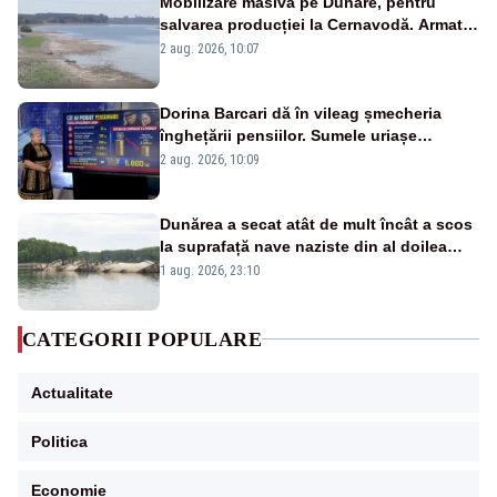
Mobilizare masivă pe Dunăre, pentru
salvarea producției la Cernavodă. Armata
va detona o stâncă și va devia apa
2 aug. 2026, 10:07
fluviului - IMAGINI AERIENE
Dorina Barcari dă în vileag șmecheria
înghețării pensiilor. Sumele uriașe
pierdute de fiecare român
2 aug. 2026, 10:09
Dunărea a secat atât de mult încât a scos
la suprafață nave naziste din al doilea
război mondial
1 aug. 2026, 23:10
CATEGORII POPULARE
Actualitate
Politica
Economie