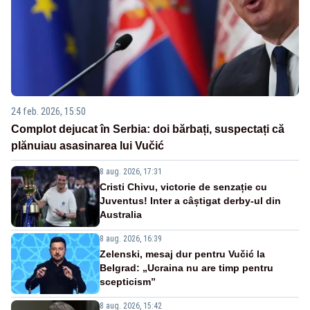
24 feb. 2026, 15:50
Complot dejucat în Serbia: doi bărbați, suspectați că
plănuiau asasinarea lui Vučić
8 aug. 2026, 17:31
Cristi Chivu, victorie de senzație cu
Juventus! Inter a câștigat derby-ul din
Australia
8 aug. 2026, 16:39
Zelenski, mesaj dur pentru Vučić la
Belgrad: „Ucraina nu are timp pentru
scepticism”
8 aug. 2026, 15:42