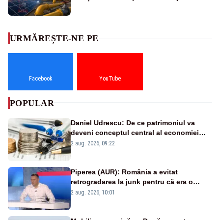
URMĂREȘTE-NE PE
Facebook
YouTube
POPULAR
Daniel Udrescu: De ce patrimoniul va
deveni conceptul central al economiei
viitoare?
2 aug. 2026, 09:22
Piperea (AUR): România a evitat
retrogradarea la junk pentru că era o
catastrofă pentru bănci și fondurile de
2 aug. 2026, 10:01
pensii