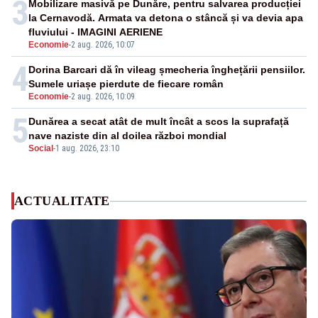
3
Mobilizare masivă pe Dunăre, pentru salvarea producției
la Cernavodă. Armata va detona o stâncă și va devia apa
fluviului - IMAGINI AERIENE
Economie
-
2 aug. 2026, 10:07
4
Dorina Barcari dă în vileag șmecheria înghețării pensiilor.
Sumele uriașe pierdute de fiecare român
Economie
-
2 aug. 2026, 10:09
5
Dunărea a secat atât de mult încât a scos la suprafață
nave naziste din al doilea război mondial
Social
-
1 aug. 2026, 23:10
ACTUALITATE