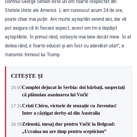
Domnul George Simion este un om foarte respectat din
Statele Unite ale Americii. L-am cunoscut acum 24 de ore,
poate chiar mai puțin. Am multe așteptări venind aici, dar vă
pot asigura că în fiecare aspect, acest om mi-a depășit
așteptările. În primul rând, vorbește mai bine decât mine. În al
doilea rând, e foarte educat și am fost cu adevărat uluit", a
transmis trimisul lui Trump.
CITEȘTE ȘI
Complot dejucat în Serbia: doi bărbați, suspectați
15:50
că plănuiau asasinarea lui Vučić
Cristi Chivu, victorie de senzație cu Juventus!
17:31
Inter a câștigat derby-ul din Australia
Zelenski, mesaj dur pentru Vučić la Belgrad:
16:39
„Ucraina nu are timp pentru scepticism”