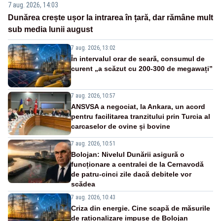
7 aug. 2026, 14:03
Dunărea crește ușor la intrarea în țară, dar rămâne mult
sub media lunii august
7 aug. 2026, 13:02
În intervalul orar de seară, consumul de
curent „a scăzut cu 200-300 de megawați”
7 aug. 2026, 10:57
ANSVSA a negociat, la Ankara, un acord
pentru facilitarea tranzitului prin Turcia al
carcaselor de ovine și bovine
7 aug. 2026, 10:51
Bolojan: Nivelul Dunării asigură o
funcționare a centralei de la Cernavodă
de patru-cinci zile dacă debitele vor
scădea
7 aug. 2026, 10:43
Criza din energie. Cine scapă de măsurile
de raționalizare impuse de Bolojan