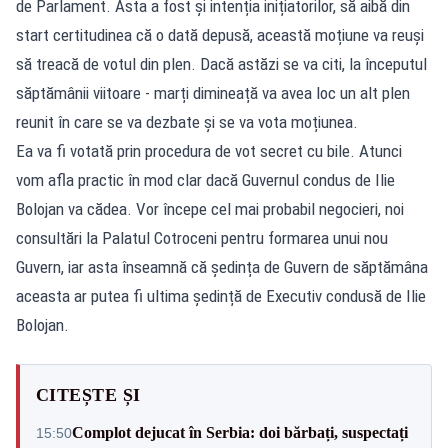
de Parlament. Asta a fost și intenția inițiatorilor, să aibă din
start certitudinea că o dată depusă, această moțiune va reuși
să treacă de votul din plen. Dacă astăzi se va citi, la începutul
săptămânii viitoare - marți dimineață va avea loc un alt plen
reunit în care se va dezbate și se va vota moțiunea.
Ea va fi votată prin procedura de vot secret cu bile. Atunci
vom afla practic în mod clar dacă Guvernul condus de Ilie
Bolojan va cădea. Vor începe cel mai probabil negocieri, noi
consultări la Palatul Cotroceni pentru formarea unui nou
Guvern, iar asta înseamnă că ședința de Guvern de săptămâna
aceasta ar putea fi ultima ședință de Executiv condusă de Ilie
Bolojan.
CITEȘTE ȘI
Complot dejucat în Serbia: doi bărbați, suspectați
15:50