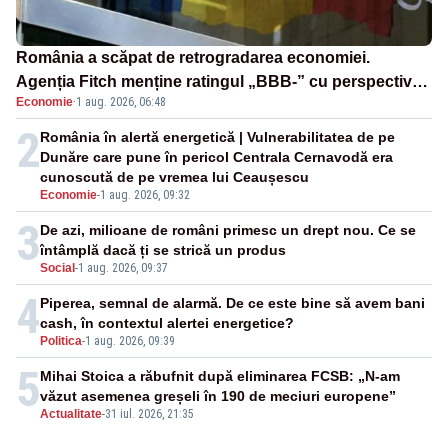
România a scăpat de retrogradarea economiei.
Agenția Fitch menține ratingul „BBB-” cu perspectivă
Economie
·
1 aug. 2026, 06:48
negativă
2
România în alertă energetică | Vulnerabilitatea de pe
Dunăre care pune în pericol Centrala Cernavodă era
cunoscută de pe vremea lui Ceaușescu
Economie
-
1 aug. 2026, 09:32
3
De azi, milioane de români primesc un drept nou. Ce se
întâmplă dacă ți se strică un produs
Social
-
1 aug. 2026, 09:37
4
Piperea, semnal de alarmă. De ce este bine să avem bani
cash, în contextul alertei energetice?
Politica
-
1 aug. 2026, 09:39
5
Mihai Stoica a răbufnit după eliminarea FCSB: „N-am
văzut asemenea greșeli în 190 de meciuri europene”
Actualitate
-
31 iul. 2026, 21:35