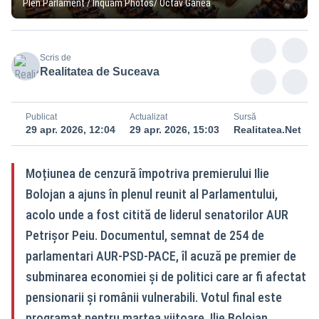
Plen Parlament / Inquam Photos/ Octav Ganea
Scris de
Realitatea de Suceava
Publicat
Actualizat
Sursă
29 apr. 2026, 12:04
29 apr. 2026, 15:03
Realitatea.Net
Moțiunea de cenzură împotriva premierului Ilie
Bolojan a ajuns în plenul reunit al Parlamentului,
acolo unde a fost citită de liderul senatorilor AUR
Petrișor Peiu. Documentul, semnat de 254 de
parlamentari AUR‑PSD‑PACE, îl acuză pe premier de
subminarea economiei și de politici care ar fi afectat
pensionarii și românii vulnerabili. Votul final este
programat pentru marțea viitoare. Ilie Bolojan