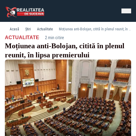
Acasă
Știri
Actualitate
Moțiunea anti‑Bolojan, citită în plenul reunit, în lipsa premierului
·
ACTUALITATE
2 min citire
Moțiunea anti‑Bolojan, citită în plenul
reunit, în lipsa premierului