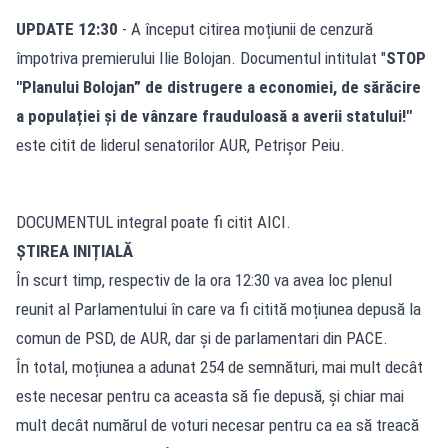
UPDATE 12:30
- A început citirea moțiunii de cenzură
împotriva premierului Ilie Bolojan. Documentul intitulat "
STOP
"Planului Bolojan” de distrugere a economiei, de sărăcire
a populației și de vânzare frauduloasă a averii statului!"
este citit de liderul senatorilor AUR, Petrișor Peiu.
DOCUMENTUL integral poate fi citit
AICI
.
ȘTIREA INIȚIALĂ
În scurt timp, respectiv de la ora 12:30 va avea loc plenul
reunit al Parlamentului în care va fi citită moțiunea depusă la
comun de PSD, de AUR, dar și de parlamentari din PACE.
În total, moțiunea a adunat 254 de semnături, mai mult decât
este necesar pentru ca aceasta să fie depusă, și chiar mai
mult decât numărul de voturi necesar pentru ca ea să treacă