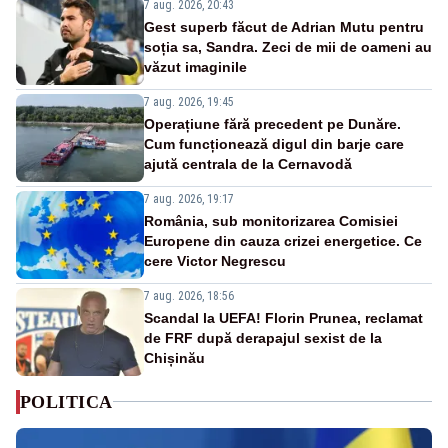
7 aug. 2026, 20:43
Gest superb făcut de Adrian Mutu pentru
soția sa, Sandra. Zeci de mii de oameni au
văzut imaginile
7 aug. 2026, 19:45
Operațiune fără precedent pe Dunăre.
Cum funcționează digul din barje care
ajută centrala de la Cernavodă
7 aug. 2026, 19:17
România, sub monitorizarea Comisiei
Europene din cauza crizei energetice. Ce
cere Victor Negrescu
7 aug. 2026, 18:56
Scandal la UEFA! Florin Prunea, reclamat
de FRF după derapajul sexist de la
Chișinău
POLITICA