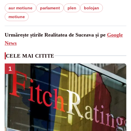
aur motiune
parlament
plen
bolojan
motiune
Urmărește știrile Realitatea de Suceava și pe
Google
News
CELE MAI CITITE
1