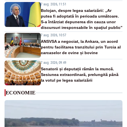
7 aug. 2026, 11:51
Bolojan, despre legea salarizării: „Ar
putea fi adoptată în perioada următoare.
S-a întârziat depunerea din cauza unor
discursuri iresponsabile în spaţiul public”
7 aug. 2026, 10:57
ANSVSA a negociat, la Ankara, un acord
pentru facilitarea tranzitului prin Turcia al
carcaselor de ovine și bovine
7 aug. 2026, 09:49
Senatorii și deputații rămân la muncă.
Sesiunea extraordinară, prelungită până
la votul pe legea salarizării
ECONOMIE