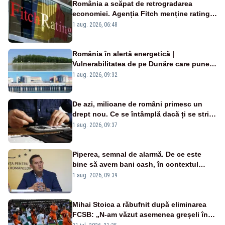
România a scăpat de retrogradarea
economiei. Agenția Fitch menține ratingul
„BBB-” cu perspectivă negativă
1 aug. 2026, 06:48
România în alertă energetică |
Vulnerabilitatea de pe Dunăre care pune
în pericol Centrala Cernavodă era
1 aug. 2026, 09:32
cunoscută de pe vremea lui Ceaușescu
De azi, milioane de români primesc un
drept nou. Ce se întâmplă dacă ți se strică
un produs
1 aug. 2026, 09:37
Piperea, semnal de alarmă. De ce este
bine să avem bani cash, în contextul
alertei energetice?
1 aug. 2026, 09:39
Mihai Stoica a răbufnit după eliminarea
FCSB: „N-am văzut asemenea greșeli în
190 de meciuri europene”