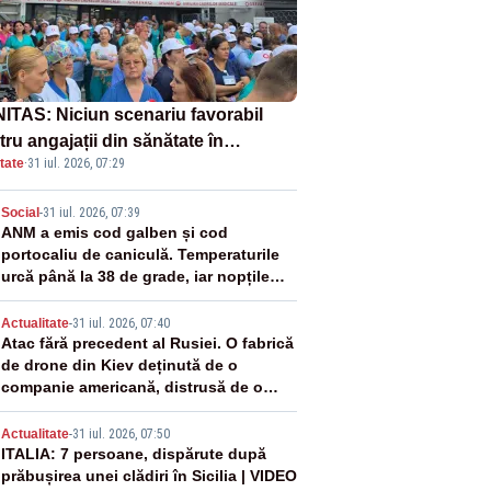
ITAS: Niciun scenariu favorabil
ru angajații din sănătate în
tate
·
31 iul. 2026, 07:29
ectul Legii salarizării
2
Social
-
31 iul. 2026, 07:39
ANM a emis cod galben și cod
portocaliu de caniculă. Temperaturile
urcă până la 38 de grade, iar nopțile
devin tropicale
3
Actualitate
-
31 iul. 2026, 07:40
Atac fără precedent al Rusiei. O fabrică
de drone din Kiev deținută de o
companie americană, distrusă de o
rachetă rusească
4
Actualitate
-
31 iul. 2026, 07:50
ITALIA: 7 persoane, dispărute după
prăbușirea unei clădiri în Sicilia | VIDEO