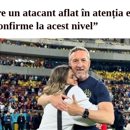
 un atacant aflat în atenția e
nfirme la acest nivel”