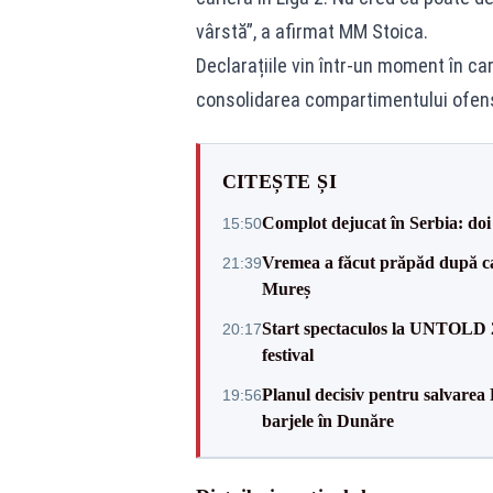
vârstă”, a afirmat MM Stoica.
Declarațiile vin într-un moment în ca
consolidarea compartimentului ofensi
CITEȘTE ȘI
Complot dejucat în Serbia: doi 
15:50
Vremea a făcut prăpăd după cani
21:39
Mureș
Start spectaculos la UNTOLD 20
20:17
festival
Planul decisiv pentru salvarea
19:56
barjele în Dunăre