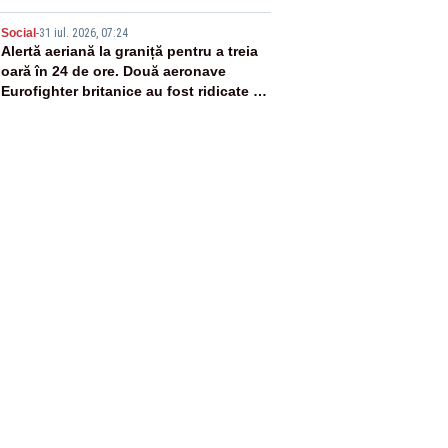
5
Social
-
31 iul. 2026, 07:24
Alertă aeriană la graniță pentru a treia
oară în 24 de ore. Două aeronave
Eurofighter britanice au fost ridicate de
la sol