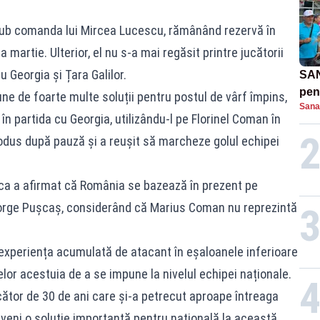
ub comanda lui Mircea Lucescu, rămânând rezervă în
 martie. Ulterior, el nu s-a mai regăsit printre jucătorii
 Georgia și Țara Galilor.
SAN
pent
ne de foarte multe soluții pentru postul de vârf împins,
Sana
proi
n partida cu Georgia, utilizându-l pe Florinel Coman în
odus după pauză și a reușit să marcheze golul echipei
ica a afirmat că România se bazează în prezent pe
George Pușcaș, considerând că Marius Coman nu reprezintă
 experiența acumulată de atacant în eșaloanele inferioare
selor acestuia de a se impune la nivelul echipei naționale.
cător de 30 de ani care și-a petrecut aproape întreaga
eveni o soluție importantă pentru națională la această