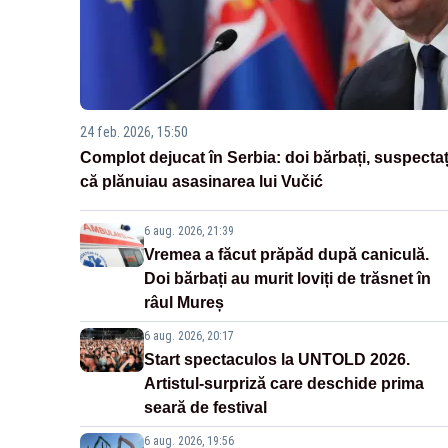
24 feb. 2026, 15:50
Complot dejucat în Serbia: doi bărbați, suspectaț
că plănuiau asasinarea lui Vučić
6 aug. 2026, 21:39
Vremea a făcut prăpăd după caniculă.
Doi bărbați au murit loviți de trăsnet în
râul Mureș
6 aug. 2026, 20:17
Start spectaculos la UNTOLD 2026.
Artistul-surpriză care deschide prima
seară de festival
6 aug. 2026, 19:56