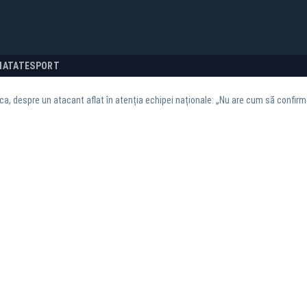
NATATE
SPORT
a, despre un atacant aflat în atenția echipei naționale: „Nu are cum să confirme