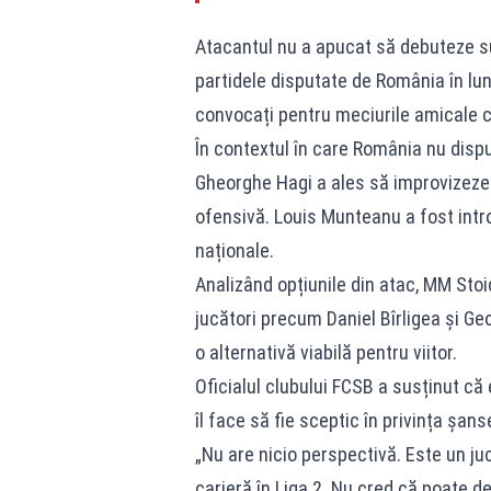
Atacantul nu a apucat să debuteze s
partidele disputate de România în luna
convocați pentru meciurile amicale cu
În contextul în care România nu dispu
Gheorghe Hagi a ales să improvizeze î
ofensivă. Louis Munteanu a fost intr
naționale.
Analizând opțiunile din atac, MM Sto
jucători precum Daniel Bîrligea și 
o alternativă viabilă pentru viitor.
Oficialul clubului FCSB a susținut că
îl face să fie sceptic în privința șan
„Nu are nicio perspectivă. Este un ju
carieră în Liga 2. Nu cred că poate d