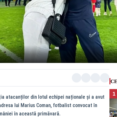
CE
1
a atacanților din lotul echipei naționale și a avut
adresa lui Marius Coman, fotbalist convocat în
mâniei în această primăvară.