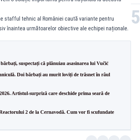
re stafful tehnic al României caută variante pentru
v înaintea următoarelor obiective ale echipei naționale.
bărbați, suspectați că plănuiau asasinarea lui Vučić
culă. Doi bărbați au murit loviți de trăsnet în râul
26. Artistul-surpriză care deschide prima seară de
 Reactorului 2 de la Cernavodă. Cum vor fi scufundate