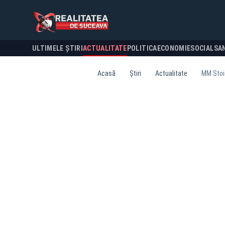
ULTIMELE ȘTIRI
ACTUALITATE
POLITICA
ECONOMIE
SOCIAL
SA
Acasă
Știri
Actualitate
MM Stoic