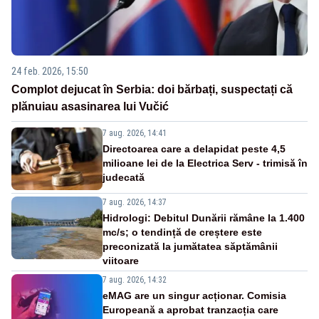
24 feb. 2026, 15:50
Complot dejucat în Serbia: doi bărbați, suspectați că
plănuiau asasinarea lui Vučić
7 aug. 2026, 14:41
Directoarea care a delapidat peste 4,5
milioane lei de la Electrica Serv - trimisă în
judecată
7 aug. 2026, 14:37
Hidrologi: Debitul Dunării rămâne la 1.400
mc/s; o tendință de creștere este
preconizată la jumătatea săptămânii
viitoare
7 aug. 2026, 14:32
eMAG are un singur acționar. Comisia
Europeană a aprobat tranzacția care