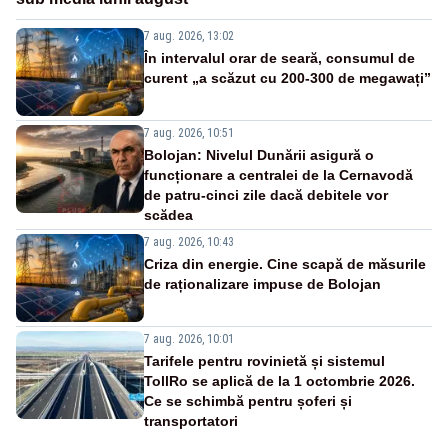
7 aug. 2026, 13:02
În intervalul orar de seară, consumul de
curent „a scăzut cu 200-300 de megawați”
7 aug. 2026, 10:51
Bolojan: Nivelul Dunării asigură o
funcționare a centralei de la Cernavodă
de patru-cinci zile dacă debitele vor
scădea
7 aug. 2026, 10:43
Criza din energie. Cine scapă de măsurile
de raționalizare impuse de Bolojan
7 aug. 2026, 10:01
Tarifele pentru rovinietă și sistemul
TollRo se aplică de la 1 octombrie 2026.
Ce se schimbă pentru șoferi și
transportatori