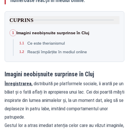
numeroase reacții în mediul online.
CUPRINS
Imagini neobișnuite surprinse în Cluj
1
Ce este therianismul
1.1
Reacții împărțite în mediul online
1.2
Imagini neobișnuite surprinse în Cluj
Înregistrarea,
distribuită pe platformele sociale, îi arată pe un
băiat și o fată aflați în apropierea unui lac. Cei doi poartă măști
inspirate din lumea animalelor și, la un moment dat, aleg să se
deplaseze în patru labe, imitând comportamentul unor
patrupede.
Gestul lor a atras imediat atenția celor care au văzut imaginile,