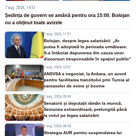
7 aug. 2026, 14:51
Ședința de guvern se amână pentru ora 15:00. Bolojan
nu a obținut toate avizele
7 aug. 2026, 11:51
Bolojan, despre legea salarizării: „Ar
putea fi adoptată în perioada următoare.
S-a întârziat depunerea din cauza unor
discursuri iresponsabile în spaţiul public”
7 aug. 2026, 10:57
ANSVSA a negociat, la Ankara, un acord
pentru facilitarea tranzitului prin Turcia al
carcaselor de ovine și bovine
7 aug. 2026, 09:49
Senatorii și deputații rămân la muncă.
Sesiunea extraordinară, prelungită până
la votul pe legea salarizării
7 aug. 2026, 08:46
Strategia AUR pentru suspendarea lui