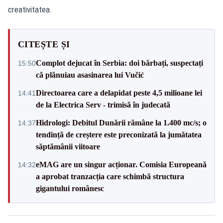
creativitatea.
CITEȘTE ȘI
Complot dejucat în Serbia: doi bărbați, suspectați
15:50
că plănuiau asasinarea lui Vučić
Directoarea care a delapidat peste 4,5 milioane lei
14:41
de la Electrica Serv - trimisă în judecată
Hidrologi: Debitul Dunării rămâne la 1.400 mc/s; o
14:37
tendință de creștere este preconizată la jumătatea
săptămânii viitoare
eMAG are un singur acționar. Comisia Europeană
14:32
a aprobat tranzacția care schimbă structura
gigantului românesc