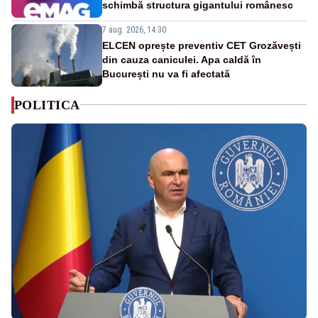
schimbă structura gigantului românesc
7 aug. 2026, 14:30
ELCEN oprește preventiv CET Grozăvești
din cauza caniculei. Apa caldă în
București nu va fi afectată
POLITICA