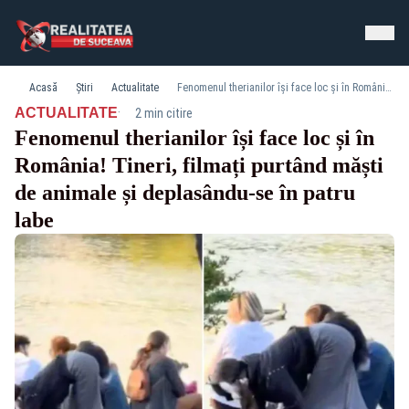
Acasă
Știri
Actualitate
Fenomenul therianilor își face loc și în România! Tineri, filmați purtând măști de animale și deplasându-se în patru labe
·
ACTUALITATE
2 min citire
Fenomenul therianilor își face loc și în
România! Tineri, filmați purtând măști
de animale și deplasându-se în patru
labe