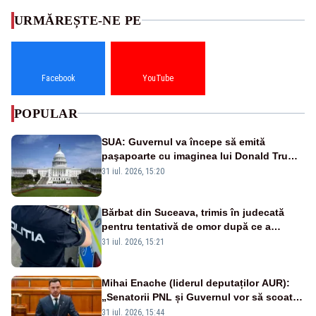
URMĂREȘTE-NE PE
Facebook
YouTube
POPULAR
SUA: Guvernul va începe să emită
paşapoarte cu imaginea lui Donald Trump
începând cu 8 august
31 iul. 2026, 15:20
Bărbat din Suceava, trimis în judecată
pentru tentativă de omor după ce a
înjunghiat un tânăr în urma unui conflict
31 iul. 2026, 15:21
izbucnit
Mihai Enache (liderul deputaților AUR):
„Senatorii PNL și Guvernul vor să scoată
la vânzare bunuri publice pentru a stinge
31 iul. 2026, 15:44