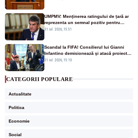
datoriile pentru vaccinurile Pfizer!”
UMPMV: Menținerea ratingului de țară ar
reprezenta un semnal pozitiv pentru
România. Autoritățile trebuie să continue
31 iul. 2026, 15:51
consolidarea stabilității economice și
financiare
Scandal la FIFA! Consilierul lui Gianni
Infantino demisionează și atacă proiectul
privind investitorii străini
31 iul. 2026, 15:10
CATEGORII POPULARE
Actualitate
Politica
Economie
Social