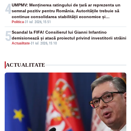
4
UMPMV: Menținerea ratingului de țară ar reprezenta un
semnal pozitiv pentru România. Autoritățile trebuie să
continue consolidarea stabilității economice și
Politica
-
31 iul. 2026, 15:51
financiare
5
Scandal la FIFA! Consilierul lui Gianni Infantino
demisionează și atacă proiectul privind investitorii străini
Actualitate
-
31 iul. 2026, 15:10
ACTUALITATE