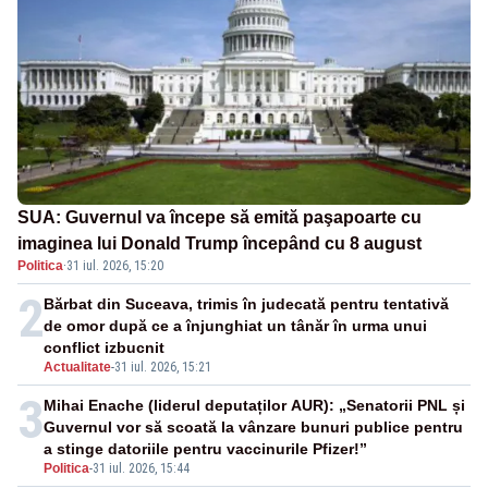
SUA: Guvernul va începe să emită paşapoarte cu
imaginea lui Donald Trump începând cu 8 august
Politica
·
31 iul. 2026, 15:20
2
Bărbat din Suceava, trimis în judecată pentru tentativă
de omor după ce a înjunghiat un tânăr în urma unui
conflict izbucnit
Actualitate
-
31 iul. 2026, 15:21
3
Mihai Enache (liderul deputaților AUR): „Senatorii PNL și
Guvernul vor să scoată la vânzare bunuri publice pentru
a stinge datoriile pentru vaccinurile Pfizer!”
Politica
-
31 iul. 2026, 15:44