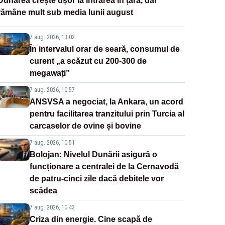
Dunărea crește ușor la intrarea în țară, dar
rămâne mult sub media lunii august
7 aug. 2026, 13:02
În intervalul orar de seară, consumul de
curent „a scăzut cu 200-300 de
megawați”
7 aug. 2026, 10:57
ANSVSA a negociat, la Ankara, un acord
pentru facilitarea tranzitului prin Turcia al
carcaselor de ovine și bovine
7 aug. 2026, 10:51
Bolojan: Nivelul Dunării asigură o
funcționare a centralei de la Cernavodă
de patru-cinci zile dacă debitele vor
scădea
7 aug. 2026, 10:43
Criza din energie. Cine scapă de