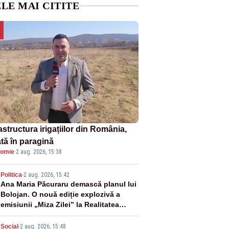
LE MAI CITITE
astructura irigațiilor din România,
ată în paragină
omie
·
2 aug. 2026, 15:38
2
Politica
-
2 aug. 2026, 15:42
Ana Maria Păcuraru demască planul lui
Bolojan. O nouă ediție explozivă a
emisiunii „Miza Zilei” la Realitatea
PLUS
Social
-
2 aug. 2026, 15:48