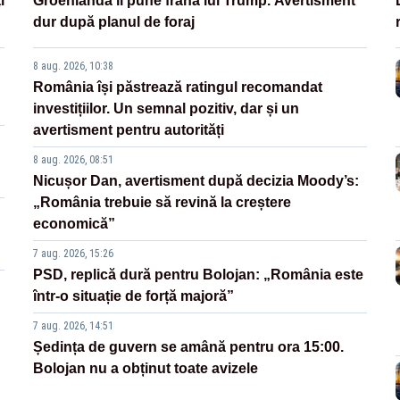
i
Groenlanda îi pune frână lui Trump. Avertisment
dur după planul de foraj
8 aug. 2026, 10:38
România își păstrează ratingul recomandat
investițiilor. Un semnal pozitiv, dar și un
avertisment pentru autorități
8 aug. 2026, 08:51
Nicușor Dan, avertisment după decizia Moody’s:
„România trebuie să revină la creștere
economică”
7 aug. 2026, 15:26
PSD, replică dură pentru Bolojan: „România este
într-o situație de forță majoră”
7 aug. 2026, 14:51
Ședința de guvern se amână pentru ora 15:00.
Bolojan nu a obținut toate avizele