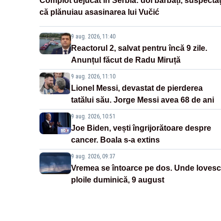
Complot dejucat în Serbia: doi bărbați, suspectaț
că plănuiau asasinarea lui Vučić
9 aug. 2026, 11:40
Reactorul 2, salvat pentru încă 9 zile.
Anunțul făcut de Radu Miruță
9 aug. 2026, 11:10
Lionel Messi, devastat de pierderea
tatălui său. Jorge Messi avea 68 de ani
9 aug. 2026, 10:51
Joe Biden, vești îngrijorătoare despre
cancer. Boala s-a extins
9 aug. 2026, 09:37
Vremea se întoarce pe dos. Unde lovesc
ploile duminică, 9 august