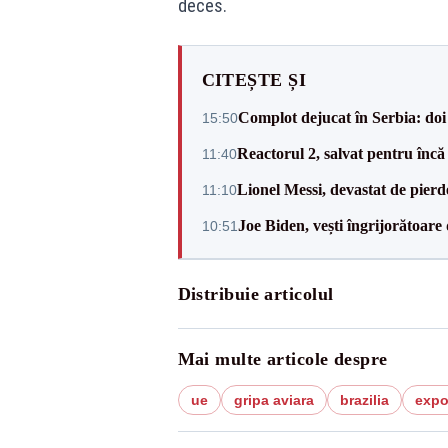
deces.
CITEȘTE ȘI
Complot dejucat în Serbia: doi 
15:50
Reactorul 2, salvat pentru încă
11:40
Lionel Messi, devastat de pierd
11:10
Joe Biden, vești îngrijorătoare 
10:51
Distribuie articolul
Mai multe articole despre
ue
gripa aviara
brazilia
expo