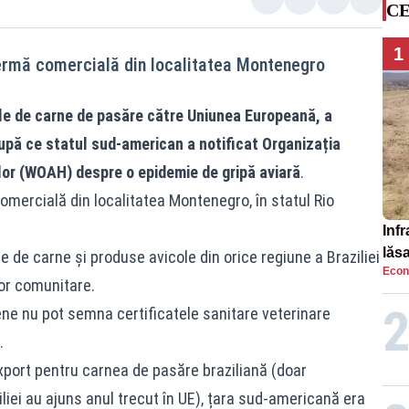
CE
1
 fermă comercială din localitatea Montenegro
ile de carne de pasăre către Uniunea Europeană, a
upă ce statul sud-american a notificat Organizația
or (WOAH) despre o epidemie de gripă aviară
.
comercială din localitatea Montenegro, în statul Rio
Infr
lăs
e de carne și produse avicole din orice regiune a Braziliei
Econ
lor comunitare.
iene nu pot semna certificatele sanitare veterinare
.
xport pentru carnea de pasăre braziliană (doar
iliei au ajuns anul trecut în UE), țara sud-americană era