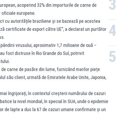
european, acoperind 32% din importurile de carne de
r oficiale europene.
 cu autoritățile braziliene și se bazează pe acestea
ă certificate de export către UE”, a declarat un purtător
ws.
pândirii virusului, aproximativ 1,7 milioane de ouă –
u fost distruse în Rio Grande do Sul, potrivit
tului.
 de carne de pasăre din lume, furnizând marilor piețe
lul său client, urmată de Emiratele Arabe Unite, Japonia,
mai îngrijorați, în contextul creșterii numărului de cazuri
lbatice la nivel mondial, în special în SUA, unde o epidemie
ilor de lapte a dus la 67 de cazuri umane confirmate și un