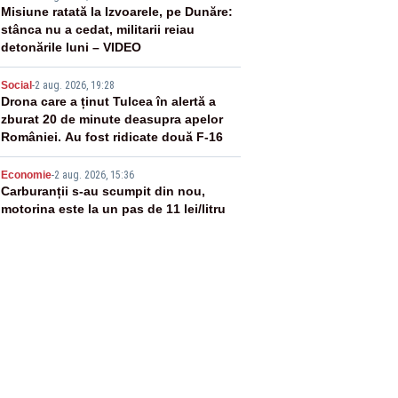
3
Misiune ratată la Izvoarele, pe Dunăre:
stânca nu a cedat, militarii reiau
detonările luni – VIDEO
4
Social
-
2 aug. 2026, 19:28
Drona care a ținut Tulcea în alertă a
zburat 20 de minute deasupra apelor
României. Au fost ridicate două F-16
5
Economie
-
2 aug. 2026, 15:36
Carburanții s-au scumpit din nou,
motorina este la un pas de 11 lei/litru