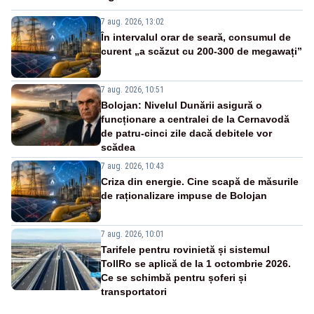
7 aug. 2026, 13:02
În intervalul orar de seară, consumul de
curent „a scăzut cu 200-300 de megawați”
7 aug. 2026, 10:51
Bolojan: Nivelul Dunării asigură o
funcționare a centralei de la Cernavodă
de patru-cinci zile dacă debitele vor
scădea
7 aug. 2026, 10:43
Criza din energie. Cine scapă de măsurile
de raționalizare impuse de Bolojan
7 aug. 2026, 10:01
Tarifele pentru rovinietă și sistemul
TollRo se aplică de la 1 octombrie 2026.
Ce se schimbă pentru șoferi și
transportatori