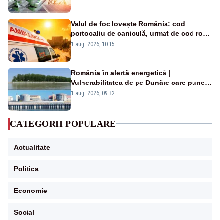
Valul de foc lovește România: cod
portocaliu de caniculă, urmat de cod roșu
duminică. Temperaturile urcă spre 40°C
1 aug. 2026, 10:15
România în alertă energetică |
Vulnerabilitatea de pe Dunăre care pune
în pericol Centrala Cernavodă era
1 aug. 2026, 09:32
cunoscută de pe vremea lui Ceaușescu
CATEGORII POPULARE
Actualitate
Politica
Economie
Social