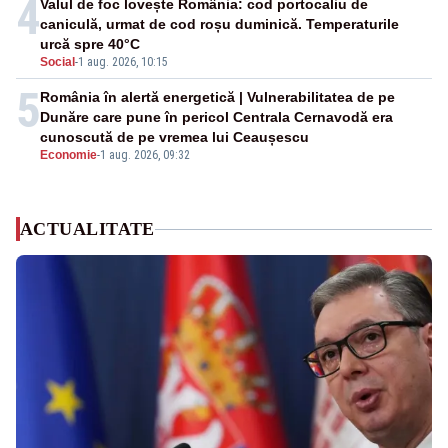
4
Valul de foc lovește România: cod portocaliu de
caniculă, urmat de cod roșu duminică. Temperaturile
urcă spre 40°C
Social
-
1 aug. 2026, 10:15
5
România în alertă energetică | Vulnerabilitatea de pe
Dunăre care pune în pericol Centrala Cernavodă era
cunoscută de pe vremea lui Ceaușescu
Economie
-
1 aug. 2026, 09:32
ACTUALITATE