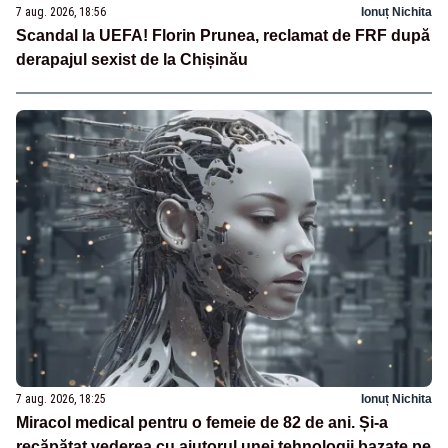
7 aug. 2026, 18:56
Ionuț Nichita
Scandal la UEFA! Florin Prunea, reclamat de FRF după
derapajul sexist de la Chișinău
7 aug. 2026, 18:25
Ionuț Nichita
Miracol medical pentru o femeie de 82 de ani. Și-a
recăpătat vederea cu ajutorul unei tehnologii bazate pe