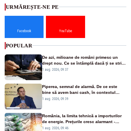
URMĂREȘTE-NE PE
Facebook
YouTube
POPULAR
De azi, milioane de români primesc un
drept nou. Ce se întâmplă dacă ți se strică
un produs
1 aug. 2026, 09:37
Piperea, semnal de alarmă. De ce este
bine să avem bani cash, în contextul
alertei energetice?
1 aug. 2026, 09:39
România, la limita tehnică a importurilor
de energie. Prețurile cresc alarmant -
Analiză Realitatea Plus
1 aug. 2026, 09:46