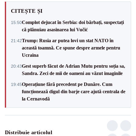
CITEȘTE ȘI
Complot dejucat în Serbia: doi bărbați, suspectați
15:50
că plănuiau asasinarea lui Vučić
Trump: Rusia ar putea lovi un stat NATO în
21:42
această toamnă. Ce spune despre armele pentru
Ucraina
Gest superb făcut de Adrian Mutu pentru soția sa,
20:43
Sandra. Zeci de mii de oameni au văzut imaginile
Operațiune fără precedent pe Dunăre. Cum
19:45
funcționează digul din barje care ajută centrala de
la Cernavodă
Distribuie articolul