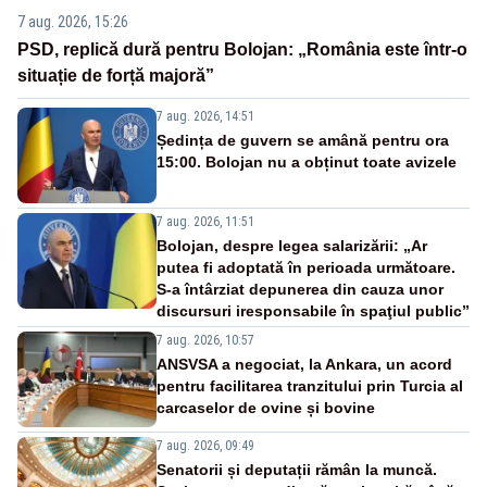
7 aug. 2026, 15:26
PSD, replică dură pentru Bolojan: „România este într-o
situație de forță majoră”
7 aug. 2026, 14:51
Ședința de guvern se amână pentru ora
15:00. Bolojan nu a obținut toate avizele
7 aug. 2026, 11:51
Bolojan, despre legea salarizării: „Ar
putea fi adoptată în perioada următoare.
S-a întârziat depunerea din cauza unor
discursuri iresponsabile în spaţiul public”
7 aug. 2026, 10:57
ANSVSA a negociat, la Ankara, un acord
pentru facilitarea tranzitului prin Turcia al
carcaselor de ovine și bovine
7 aug. 2026, 09:49
Senatorii și deputații rămân la muncă.