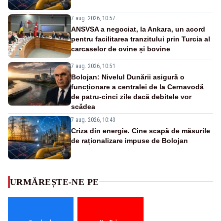
7 aug. 2026, 10:57
ANSVSA a negociat, la Ankara, un acord
pentru facilitarea tranzitului prin Turcia al
carcaselor de ovine și bovine
7 aug. 2026, 10:51
Bolojan: Nivelul Dunării asigură o
funcționare a centralei de la Cernavodă
de patru-cinci zile dacă debitele vor
scădea
7 aug. 2026, 10:43
Criza din energie. Cine scapă de măsurile
de raționalizare impuse de Bolojan
URMĂREȘTE-NE PE