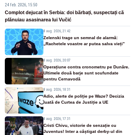
24 feb. 2026, 15:50
Complot dejucat în Serbia: doi bărbați, suspectați că
plănuiau asasinarea lui Vučić
8 aug. 2026, 21:42
Zelenski trage un semnal de alarmă:
„Rachetele voastre ar putea salva vieți”
8 aug. 2026, 20:07
Operațiune contra cronometru pe Dunăre.
Ultimele două barje sunt scufundate
pentru Cernavodă
8 aug. 2026, 18:31
Adio, alerte de poliție pe Waze? Decizia
luată de Curtea de Justiție a UE
8 aug. 2026, 17:31
Cristi Chivu, victorie de senzație cu
Juventus! Inter a câștigat derby-ul din