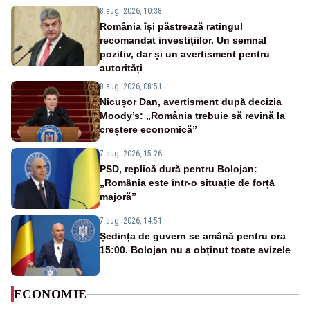
8 aug. 2026, 10:38
România își păstrează ratingul
recomandat investițiilor. Un semnal
pozitiv, dar și un avertisment pentru
autorități
8 aug. 2026, 08:51
Nicușor Dan, avertisment după decizia
Moody’s: „România trebuie să revină la
creștere economică”
7 aug. 2026, 15:26
PSD, replică dură pentru Bolojan:
„România este într-o situație de forță
majoră”
7 aug. 2026, 14:51
Ședința de guvern se amână pentru ora
15:00. Bolojan nu a obținut toate avizele
ECONOMIE