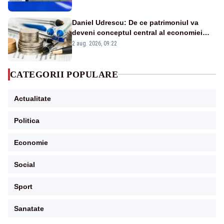
în stare permanentă de alertă
Daniel Udrescu: De ce patrimoniul va
deveni conceptul central al economiei
viitoare?
2 aug. 2026, 09:22
CATEGORII POPULARE
Actualitate
Politica
Economie
Social
Sport
Sanatate