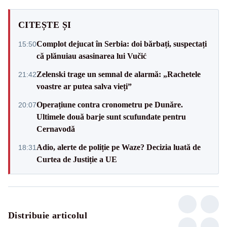
CITEȘTE ȘI
Complot dejucat în Serbia: doi bărbați, suspectați
15:50
că plănuiau asasinarea lui Vučić
Zelenski trage un semnal de alarmă: „Rachetele
21:42
voastre ar putea salva vieți”
Operațiune contra cronometru pe Dunăre.
20:07
Ultimele două barje sunt scufundate pentru
Cernavodă
Adio, alerte de poliție pe Waze? Decizia luată de
18:31
Curtea de Justiție a UE
Distribuie articolul