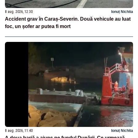
8 aug. 2026, 12:30
Ionuț Nichita
Accident grav în Caraș-Severin. Două vehicule au luat
foc, un șofer ar putea fi mort
8 aug. 2026, 11:40
Ionuț Nichita
A doua barjă a ajuns pe fundul Dunării. Ce urmează