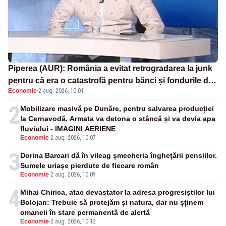
Piperea (AUR): România a evitat retrogradarea la junk
pentru că era o catastrofă pentru bănci și fondurile de
Economie
·
2 aug. 2026, 10:01
pensii
2
Mobilizare masivă pe Dunăre, pentru salvarea producției
la Cernavodă. Armata va detona o stâncă și va devia apa
fluviului - IMAGINI AERIENE
Economie
-
2 aug. 2026, 10:07
3
Dorina Barcari dă în vileag șmecheria înghețării pensiilor.
Sumele uriașe pierdute de fiecare român
Economie
-
2 aug. 2026, 10:09
4
Mihai Chirica, atac devastator la adresa progresiștilor lui
Bolojan: Trebuie să protejăm și natura, dar nu șținem
omaneii în stare permanentă de alertă
Economie
-
2 aug. 2026, 10:12