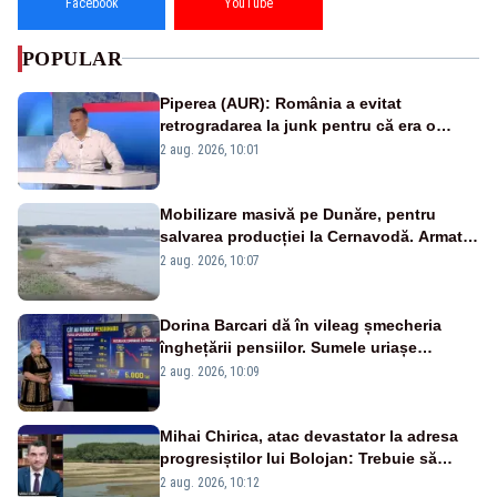
Facebook
YouTube
POPULAR
Piperea (AUR): România a evitat
retrogradarea la junk pentru că era o
catastrofă pentru bănci și fondurile de
2 aug. 2026, 10:01
pensii
Mobilizare masivă pe Dunăre, pentru
salvarea producției la Cernavodă. Armata
va detona o stâncă și va devia apa
2 aug. 2026, 10:07
fluviului - IMAGINI AERIENE
Dorina Barcari dă în vileag șmecheria
înghețării pensiilor. Sumele uriașe
pierdute de fiecare român
2 aug. 2026, 10:09
Mihai Chirica, atac devastator la adresa
progresiștilor lui Bolojan: Trebuie să
protejăm și natura, dar nu șținem omaneii
2 aug. 2026, 10:12