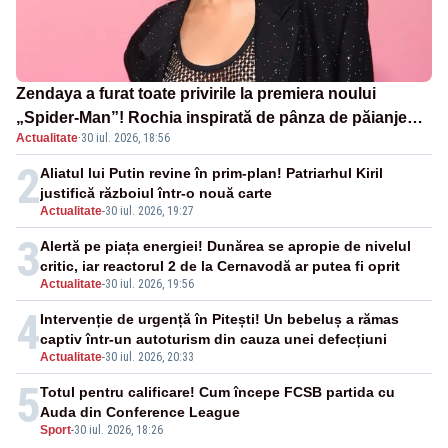
Zendaya a furat toate privirile la premiera noului
„Spider-Man”! Rochia inspirată de pânza de păianjen a
Actualitate
·
30 iul. 2026, 18:56
făcut senzație
2
Aliatul lui Putin revine în prim-plan! Patriarhul Kiril
justifică războiul într-o nouă carte
Actualitate
-
30 iul. 2026, 19:27
3
Alertă pe piața energiei! Dunărea se apropie de nivelul
critic, iar reactorul 2 de la Cernavodă ar putea fi oprit
Actualitate
-
30 iul. 2026, 19:56
4
Intervenție de urgență în Pitești! Un bebeluș a rămas
captiv într-un autoturism din cauza unei defecțiuni
Actualitate
-
30 iul. 2026, 20:33
5
Totul pentru calificare! Cum începe FCSB partida cu
Auda din Conference League
Sport
-
30 iul. 2026, 18:26