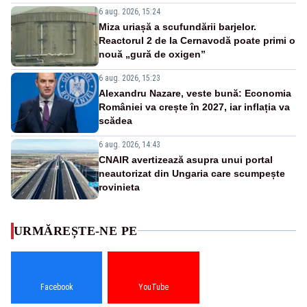
6 aug. 2026, 15:24
Miza uriașă a scufundării barjelor.
Reactorul 2 de la Cernavodă poate primi o
nouă „gură de oxigen”
6 aug. 2026, 15:23
Alexandru Nazare, veste bună: Economia
României va crește în 2027, iar inflația va
scădea
6 aug. 2026, 14:43
CNAIR avertizează asupra unui portal
neautorizat din Ungaria care scumpește
rovinieta
URMĂREȘTE-NE PE
Facebook
YouTube