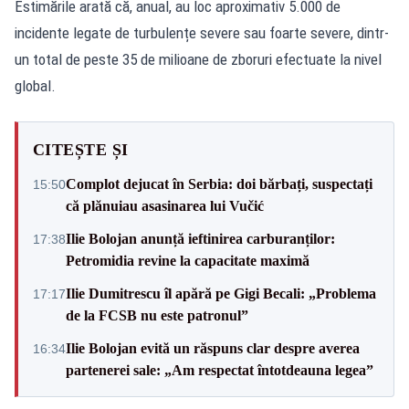
Estimările arată că, anual, au loc aproximativ 5.000 de
incidente legate de turbulențe severe sau foarte severe, dintr-
un total de peste 35 de milioane de zboruri efectuate la nivel
global.
CITEȘTE ȘI
Complot dejucat în Serbia: doi bărbați, suspectați
15:50
că plănuiau asasinarea lui Vučić
Ilie Bolojan anunță ieftinirea carburanților:
17:38
Petromidia revine la capacitate maximă
Ilie Dumitrescu îl apără pe Gigi Becali: „Problema
17:17
de la FCSB nu este patronul”
Ilie Bolojan evită un răspuns clar despre averea
16:34
partenerei sale: „Am respectat întotdeauna legea”