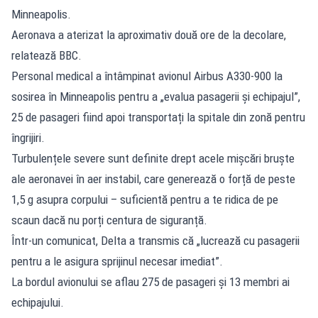
Minneapolis.
Aeronava a aterizat la aproximativ două ore de la decolare,
relatează BBC.
Personal medical a întâmpinat avionul Airbus A330-900 la
sosirea în Minneapolis pentru a „evalua pasagerii și echipajul”,
25 de pasageri fiind apoi transportați la spitale din zonă pentru
îngrijiri.
Turbulențele severe sunt definite drept acele mișcări bruște
ale aeronavei în aer instabil, care generează o forță de peste
1,5 g asupra corpului – suficientă pentru a te ridica de pe
scaun dacă nu porți centura de siguranță.
Într-un comunicat, Delta a transmis că „lucrează cu pasagerii
pentru a le asigura sprijinul necesar imediat”.
La bordul avionului se aflau 275 de pasageri și 13 membri ai
echipajului.