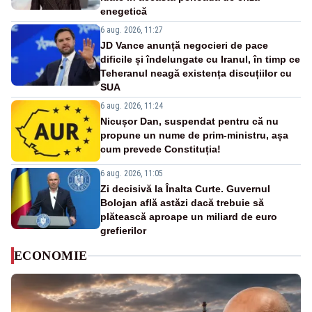
enegetică
6 aug. 2026, 11:27
JD Vance anunță negocieri de pace
dificile și îndelungate cu Iranul, în timp ce
Teheranul neagă existența discuțiilor cu
SUA
6 aug. 2026, 11:24
Nicușor Dan, suspendat pentru că nu
propune un nume de prim-ministru, așa
cum prevede Constituția!
6 aug. 2026, 11:05
Zi decisivă la Înalta Curte. Guvernul
Bolojan află astăzi dacă trebuie să
plătească aproape un miliard de euro
grefierilor
ECONOMIE