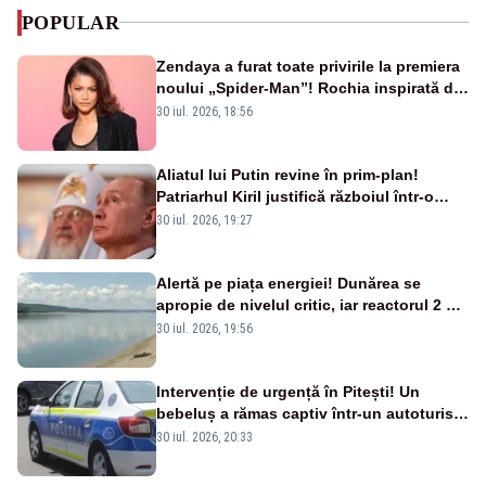
POPULAR
Zendaya a furat toate privirile la premiera
noului „Spider-Man”! Rochia inspirată de
pânza de păianjen a făcut senzație
30 iul. 2026, 18:56
Aliatul lui Putin revine în prim-plan!
Patriarhul Kiril justifică războiul într-o
nouă carte
30 iul. 2026, 19:27
Alertă pe piața energiei! Dunărea se
apropie de nivelul critic, iar reactorul 2 de
la Cernavodă ar putea fi oprit
30 iul. 2026, 19:56
Intervenție de urgență în Pitești! Un
bebeluș a rămas captiv într-un autoturism
din cauza unei defecțiuni
30 iul. 2026, 20:33