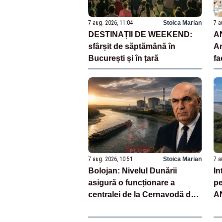
7 aug. 2026, 11:04
Stoica Marian
7 a
DESTINAȚII DE WEEKEND:
AN
sfârșit de săptămână în
An
București și în țară
fa
Tu
și
7 aug. 2026, 10:51
Stoica Marian
7 a
Bolojan: Nivelul Dunării
In
asigură o funcționare a
pe
centralei de la Cernavodă de
AN
patru-cinci zile dacă debitele
sc
vor scădea