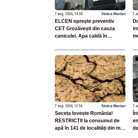
7 aug. 2026, 14:30
Stoica Marian
7 a
ELCEN oprește preventiv
Du
CET Grozăvești din cauza
in
caniculei. Apa caldă în
mu
București nu va fi afectată
7 aug. 2026, 12:55
Stoica Marian
7 a
Seceta lovește România!
În
RESTRICȚII la consumul de
en
apă în 141 de localități din mai
de
multe județe
pe