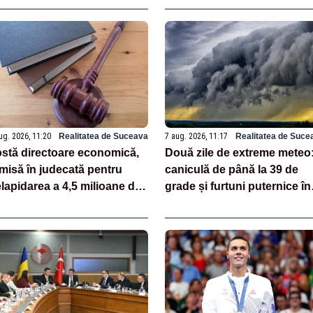
ug. 2026, 11:20
Realitatea de Suceava
7 aug. 2026, 11:17
Realitatea de Suce
stă directoare economică,
Două zile de extreme meteo
imisă în judecată pentru
caniculă de până la 39 de
lapidarea a 4,5 milioane de
grade și furtuni puternice în
i prin 18 transferuri bancare
aproape toată țara