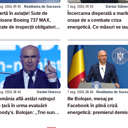
ug. 2026, 09:45
Realitatea de Suceava
7 aug. 2026, 09:30
Darius Stăne
ertă în aviație! Sute de
Încercarea disperată a maril
ioane Boeing 737 MAX,
orașe de a combate criza
zate de inspecții obligatorii,
energetică. Ce măsuri se ia
pă descoperirea unor fisuri
 fuselaj
ug. 2026, 08:42
Daniel Onescu
7 aug. 2026, 08:40
Realitatea de Suce
mânia află astăzi ratingul
Ilie Bolojan, mesaj pe
 țară în urma evaluării
Facebook în plină criză
ody’s. Bolojan: „Trei sunt
energetică: premierul demis
ctorii-cheie care stau la baza
continuă să se laude cu
estor evaluări”
măsurile luate