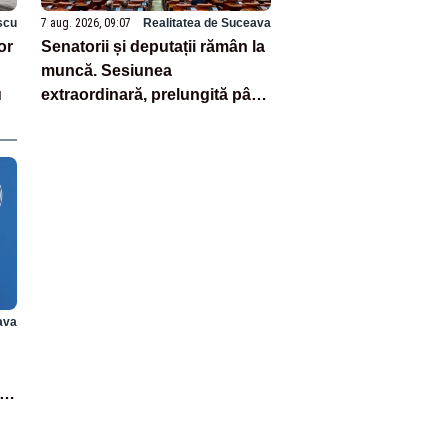
scu
7 aug. 2026, 09:07
Realitatea de Suceava
or
Senatorii și deputații rămân la
muncă. Sesiunea
u
extraordinară, prelungită până
la votul pe legea salarizării
ava