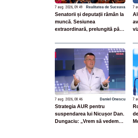
7 aug. 2026, 09:49
Realitatea de Suceava
7 a
Senatorii și deputații rămân la
Al
muncă. Sesiunea
av
extraordinară, prelungită până
vi
la votul pe legea salarizării
du
în
7 aug. 2026, 08:46
Daniel Onescu
7 a
Strategia AUR pentru
Ro
suspendarea lui Nicușor Dan.
de
Dungaciu: „Vrem să vedem
Mo
cine semnează și cine nu”
fa
ac