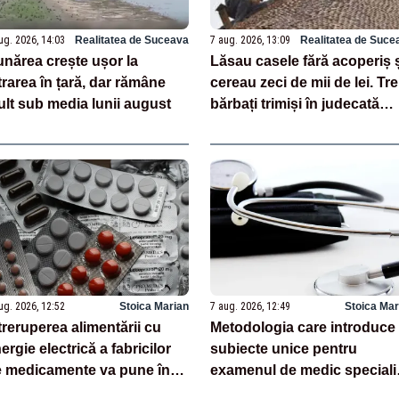
ug. 2026, 14:03
Realitatea de Suceava
7 aug. 2026, 13:09
Realitatea de Suce
nărea crește ușor la
Lăsau casele fără acoperiș 
trarea în țară, dar rămâne
cereau zeci de mii de lei. Tre
lt sub media lunii august
bărbați trimiși în judecată
pentru șantaj și tâlhărie
ug. 2026, 12:52
Stoica Marian
7 aug. 2026, 12:49
Stoica Mar
treruperea alimentării cu
Metodologia care introduce
ergie electrică a fabricilor
subiecte unice pentru
 medicamente va pune în
examenul de medic specialis
ricol pacienții
publicată în Monitorul Oficia