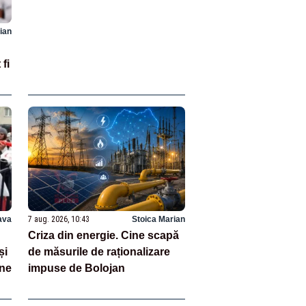
ian
fi
ava
7 aug. 2026, 10:43
Stoica Marian
Criza din energie. Cine scapă
și
de măsurile de raționalizare
une
impuse de Bolojan