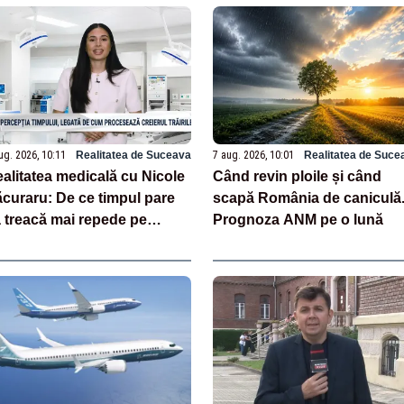
ug. 2026, 10:11
Realitatea de Suceava
7 aug. 2026, 10:01
Realitatea de Suce
alitatea medicală cu Nicole
Când revin ploile și când
curaru: De ce timpul pare
scapă România de caniculă
 treacă mai repede pe
Prognoza ANM pe o lună
sură ce îmbătrânim?