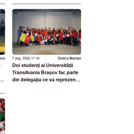
ava
7 aug. 2026, 11:16
Stoica Marian
:
Doi studenţi ai Universităţii
Transilvania Brașov fac parte
din delegaţia ce va reprezenta
România la WorldSkills
Shanghai