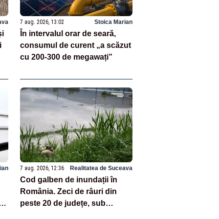
ava
7 aug. 2026, 13:02
Stoica Marian
și
În intervalul orar de seară,
i
consumul de curent „a scăzut
cu 200-300 de megawați”
ian
7 aug. 2026, 12:36
Realitatea de Suceava
Cod galben de inundații în
România. Zeci de râuri din
t,
peste 20 de județe, sub
l
avertizare până sâmbătă