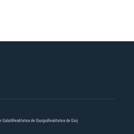
e Galati
Realitatea de Giurgiu
Realitatea de Gorj