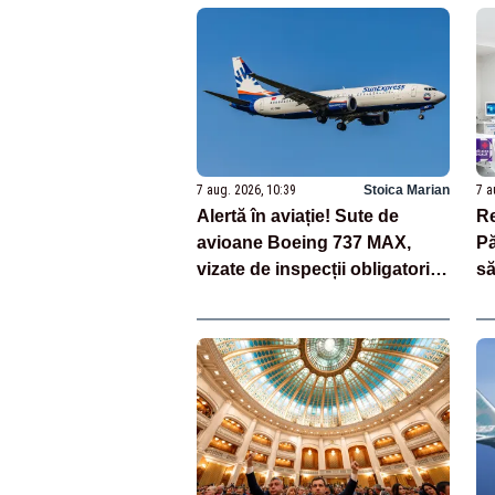
7 aug. 2026, 10:39
Stoica Marian
7 a
Alertă în aviație! Sute de
Re
avioane Boeing 737 MAX,
Pă
vizate de inspecții obligatorii,
să
după descoperirea unor fisuri
mă
în fuselaj