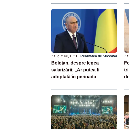
7 aug. 2026, 11:51
Realitatea de Suceava
7 a
Bolojan, despre legea
Fo
salarizării: „Ar putea fi
tr
adoptată în perioada
de
următoare. S-a întârziat
le
depunerea din cauza unor
discursuri iresponsabile în
spaţiul public”