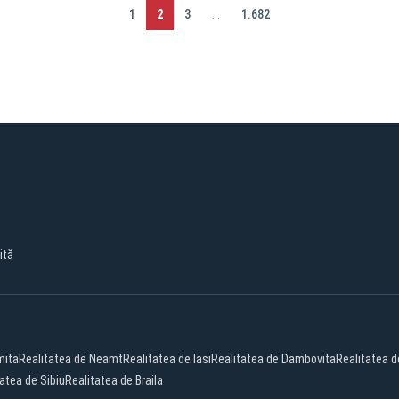
1
2
3
...
1.682
ită
mita
Realitatea de Neamt
Realitatea de Iasi
Realitatea de Dambovita
Realitatea d
atea de Sibiu
Realitatea de Braila