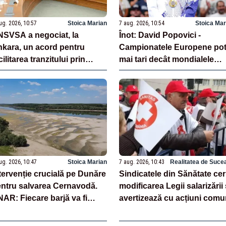
ug. 2026, 10:57
Stoica Marian
7 aug. 2026, 10:54
Stoica Mar
SVSA a negociat, la
Înot: David Popovici -
kara, un acord pentru
Campionatele Europene pot 
cilitarea tranzitului prin
mai tari decât mondialele
rcia al carcaselor de ovine
după revenirea rușilor
 bovine
ug. 2026, 10:47
Stoica Marian
7 aug. 2026, 10:43
Realitatea de Suce
tervenție crucială pe Dunăre
Sindicatele din Sănătate cer
ntru salvarea Cernavodă.
modificarea Legii salarizării 
AR: Fiecare barjă va fi
avertizează cu acțiuni com
ufundată în 3-4 ore