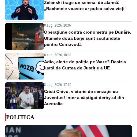
Zelenski trage un semnal de alarmă:
„Rachetele voastre ar putea salva vieți”
8 aug. 2026, 20:07
Operațiune contra cronometru pe Dunăre.
Ultimele două barje sunt scufundate
pentru Cernavodă
8 aug. 2026, 18:31
Adio, alerte de poliție pe Waze? Decizia
luată de Curtea de Justiție a UE
8 aug. 2026, 17:31
Cristi Chivu, victorie de senzație cu
Juventus! Inter a câștigat derby-ul din
Australia
POLITICA