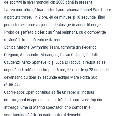
de sportivi la nivel mondial din 2008 până în prezent.
La feminin, câştigătoare a fost australianca Rachel Ward, care
a parcurs traseul în 9 ore, 40 de minute şi 10 secunde, fiind
prima femeie care a ajuns la destinaţie în această ediţie.
Proba de ştafetă a oferit un final palpitant, cu o competiţie
strânsă între două echipe italiene.
Echipa Marche Swimming Team, formată din Federico
Gregorio, Alessandro Marangoni, Flavio Caliendi, Rodolfo
Gaudenzi, Mirko Spanevello şi Luca Di Iacovo, a reuşit să se
impună la limită cu un timp de 6 ore, 55 minute şi 28 secunde,
devansând cu doar 19 secunde echipa Mare Forza Sud
(6.55.47).
Capri-Napoli Open continuă să fie un reper al înotului
internaţional în ape deschise, atrăgând sportivi de top din
întreaga lume şi oferind spectatorilor o competiţie
spectaculoasă într-un cadru natural deosebit.