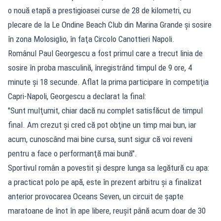
o nouă etapă a prestigioasei curse de 28 de kilometri, cu
plecare de la Le Ondine Beach Club din Marina Grande şi sosire
în zona Molosiglio, în faţa Circolo Canottieri Napoli.
Românul Paul Georgescu a fost primul care a trecut linia de
sosire în proba masculină, înregistrând timpul de 9 ore, 4
minute şi 18 secunde. Aflat la prima participare în competiţia
Capri-Napoli, Georgescu a declarat la final:
"Sunt mulţumit, chiar dacă nu complet satisfăcut de timpul
final. Am crezut şi cred că pot obţine un timp mai bun, iar
acum, cunoscând mai bine cursa, sunt sigur că voi reveni
pentru a face o performanţă mai bună".
Sportivul român a povestit şi despre lunga sa legătură cu apa:
a practicat polo pe apă, este în prezent arbitru şi a finalizat
anterior provocarea Oceans Seven, un circuit de şapte
maratoane de înot în ape libere, reuşit până acum doar de 30