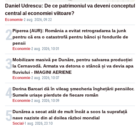
Daniel Udrescu: De ce patrimoniul va deveni conceptul
central al economiei viitoare?
Economie
·
2 aug. 2026, 09:22
2
Piperea (AUR): România a evitat retrogradarea la junk
pentru că era o catastrofă pentru bănci și fondurile de
pensii
Economie
-
2 aug. 2026, 10:01
3
Mobilizare masivă pe Dunăre, pentru salvarea producției
la Cernavodă. Armata va detona o stâncă și va devia apa
fluviului - IMAGINI AERIENE
Economie
-
2 aug. 2026, 10:07
4
Dorina Barcari dă în vileag șmecheria înghețării pensiilor.
Sumele uriașe pierdute de fiecare român
Economie
-
2 aug. 2026, 10:09
5
Dunărea a secat atât de mult încât a scos la suprafață
nave naziste din al doilea război mondial
Social
-
1 aug. 2026, 23:10