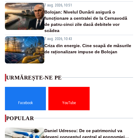
7 aug. 2026, 10:51
Bolojan: Nivelul Dunării asigură o
funcționare a centralei de la Cernavodă
de patru-cinci zile dacă debitele vor
scădea
7 aug. 2026, 10:43
Criza din energie. Cine scapă de măsurile
de raționalizare impuse de Bolojan
URMĂREȘTE-NE PE
Facebook
YouTube
POPULAR
Daniel Udrescu: De ce patrimoniul va
deveni conceptul central al economiei