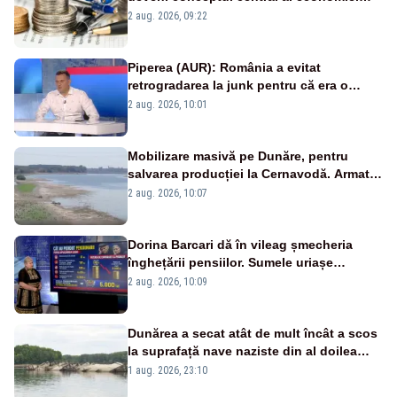
viitoare?
2 aug. 2026, 09:22
Piperea (AUR): România a evitat
retrogradarea la junk pentru că era o
catastrofă pentru bănci și fondurile de
2 aug. 2026, 10:01
pensii
Mobilizare masivă pe Dunăre, pentru
salvarea producției la Cernavodă. Armata
va detona o stâncă și va devia apa
2 aug. 2026, 10:07
fluviului - IMAGINI AERIENE
Dorina Barcari dă în vileag șmecheria
înghețării pensiilor. Sumele uriașe
pierdute de fiecare român
2 aug. 2026, 10:09
Dunărea a secat atât de mult încât a scos
la suprafață nave naziste din al doilea
război mondial
1 aug. 2026, 23:10