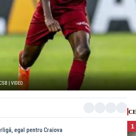
CSB | VIDEO
CE
1
rligă, egal pentru Craiova