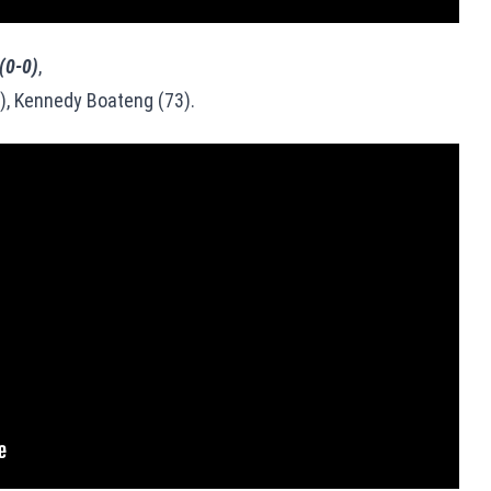
(0-0)
,
, Kennedy Boateng (73).