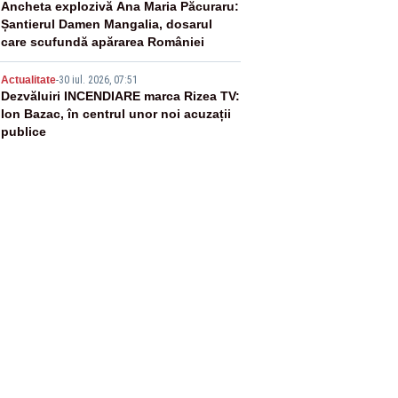
4
Ancheta explozivă Ana Maria Păcuraru:
Șantierul Damen Mangalia, dosarul
care scufundă apărarea României
5
Actualitate
-
30 iul. 2026, 07:51
Dezvăluiri INCENDIARE marca Rizea TV:
Ion Bazac, în centrul unor noi acuzații
publice