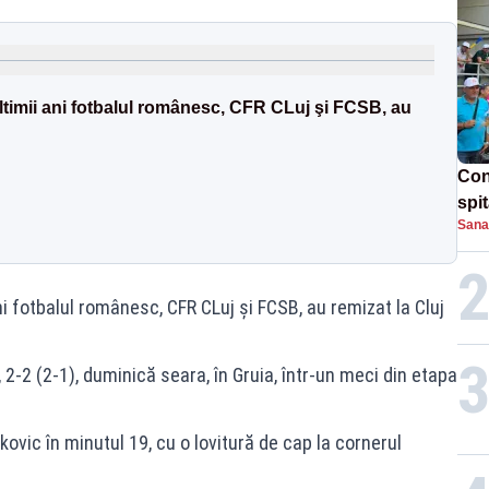
ltimii ani fotbalul românesc, CFR CLuj şi FCSB, au
Con
spi
Sana
ni fotbalul românesc, CFR CLuj şi FCSB, au remizat la Cluj
2-2 (2-1), duminică seara, în Gruia, într-un meci din etapa
ovic în minutul 19, cu o lovitură de cap la cornerul