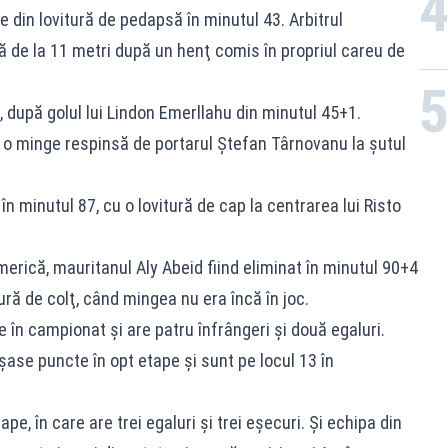
 din lovitură de pedapsă în minutul 43. Arbitrul
ă de la 11 metri după un henţ comis în propriul careu de
j, după golul lui Lindon Emerllahu din minutul 45+1.
ă o minge respinsă de portarul Ştefan Târnovanu la şutul
 în minutul 87, cu o lovitură de cap la centrarea lui Risto
umerică, mauritanul Aly Abeid fiind eliminat în minutul 90+4
tură de colţ, când mingea nu era încă în joc.
în campionat şi are patru înfrângeri şi două egaluri.
ase puncte în opt etape şi sunt pe locul 13 în
e, în care are trei egaluri şi trei eşecuri. Şi echipa din