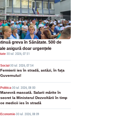
tinuă greva în Sănătate. 500 de
tale asigură doar urgențele
tate
·
30 iul. 2026, 07:51
2
Social
-
30 iul. 2026, 07:54
Fermierii ies în stradă, astăzi, în fața
Guvernului!
3
Politica
-
30 iul. 2026, 08:00
Manevră mascată. Salarii mărite în
secret la Ministerul Dezvoltării în timp
ce medicii ies în stradă
Economie
-
30 iul. 2026, 08:09