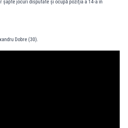
r şapte jocuri disputate şi ocupă poziţia a 14-a în
exandru Dobre (30).