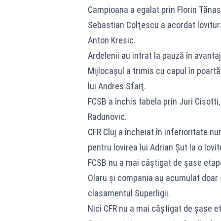
Campioana a egalat prin Florin Tănase
Sebastian Colţescu a acordat lovitur
Anton Kresic.
Ardelenii au intrat la pauză în avanta
Mijlocaşul a trimis cu capul în poart
lui Andres Sfaiţ.
FCSB a închis tabela prin Juri Cisotti,
Radunovic.
CFR Cluj a încheiat în inferioritate n
pentru lovirea lui Adrian Şut la o lovi
FCSB nu a mai câştigat de şase etape 
Olaru şi compania au acumulat doar ş
clasamentul Superligii.
Nici CFR nu a mai câştigat de şase etap