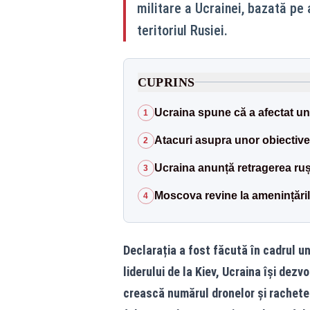
militare a Ucrainei, bazată pe 
teritoriul Rusiei.
CUPRINS
Ucraina spune că a afectat una
1
Atacuri asupra unor obiective
2
Ucraina anunță retragerea ruș
3
Moscova revine la amenințări
4
Declarația a fost făcută în cadrul unei
liderului de la Kiev, Ucraina își dez
crească numărul dronelor și rachete