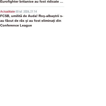
Eurofighter britanice au fost ridicate de
la sol
5
Actualitate
-
30 iul. 2026, 21:14
FCSB, umilită de Auda! Roș-albaștrii s-
au făcut de râs și au fost eliminați din
Conference League