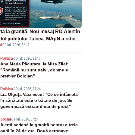
tă la graniță. Nou mesaj RO-Alert în
dul județului Tulcea. MApN a ridicat
l
·
30 iul. 2026, 22:12
la sol două avioane F-16
2
Politica
-
30 iul. 2026, 22:15
Ana Maria Păcuraru, la Miza Zilei:
”Românii nu sunt naivi, domnule
premier Bolojan”
3
Politica
-
30 iul. 2026, 23:24
Lia Olguța Vasilescu: ”Ce se întâmplă
în sănătate este o bătaie de joc. Se
guvernează extraordinar de prost”
4
Social
-
31 iul. 2026, 07:24
Alertă aeriană la graniță pentru a treia
oară în 24 de ore. Două aeronave