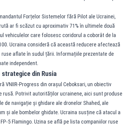
mandantul Forțelor Sistemelor fără Pilot ale Ucrainei,
rută ar fi scăzut cu aproximativ 71% în ultimele două
 vehiculelor care folosesc coridorul a coborât de la
1.100. Ucraina consideră că această reducere afectează
 ruse aflate în sudul țării. Informațiile prezentate de
mate independent.
 strategice din Rusia
tară VNIIR-Progress din orașul Ceboksari, un obiectiv
rusă. Potrivit autorităților ucrainene, aici sunt produse
 de navigație și ghidare ale dronelor Shahed, ale
um și ale bombelor ghidate. Ucraina susține că atacul a
 FP-5 Flamingo. Uzina se află pe lista companiilor ruse