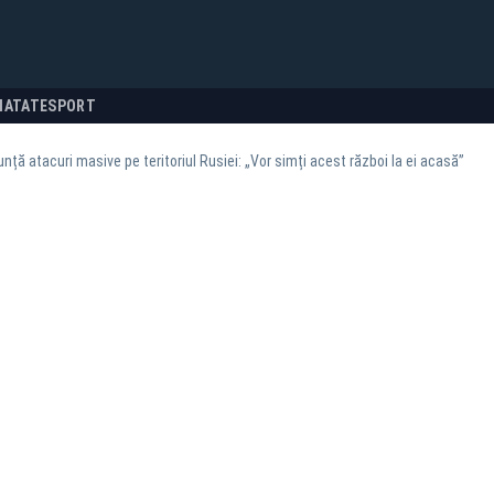
NATATE
SPORT
nță atacuri masive pe teritoriul Rusiei: „Vor simți acest război la ei acasă”