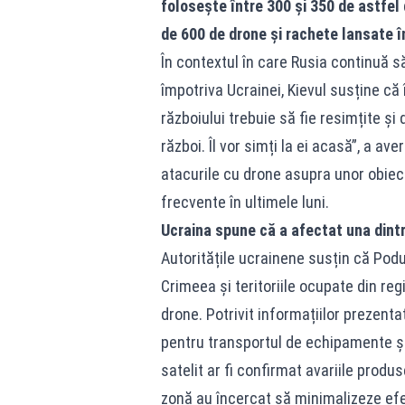
folosește între 300 și 350 de astfel 
de 600 de drone și rachete lansate î
În contextul în care Rusia continuă s
împotriva Ucrainei, Kievul susține că
războiului trebuie să fie resimțite ș
război. Îl vor simți la ei acasă”, a ave
atacurile cu drone asupra unor obiect
frecvente în ultimele luni.
Ucraina spune că a afectat una dintr
Autoritățile ucrainene susțin că Podu
Crimeea și teritoriile ocupate din re
drone. Potrivit informațiilor prezenta
pentru transportul de echipamente și 
satelit ar fi confirmat avariile produs
zonă au încercat să minimalizeze efe