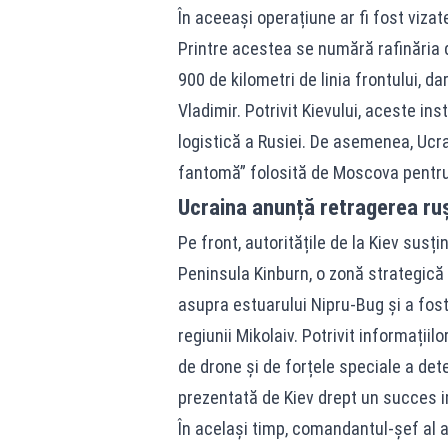
În aceeași operațiune ar fi fost vizate
Printre acestea se numără rafinăria d
900 de kilometri de linia frontului, d
Vladimir. Potrivit Kievului, aceste ins
logistică a Rusiei. De asemenea, Ucra
fantomă” folosită de Moscova pentru 
Ucraina anunță retragerea ruș
Pe front, autoritățile de la Kiev susț
Peninsula Kinburn, o zonă strategică 
asupra estuarului Nipru-Bug și a fos
regiunii Mikolaiv. Potrivit informații
de drone și de forțele speciale a det
prezentată de Kiev drept un succes i
În același timp, comandantul-șef al a