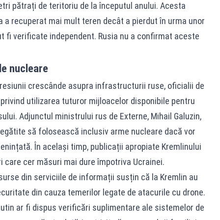
ri pătrați de teritoriu de la începutul anului. Acesta
a a recuperat mai mult teren decât a pierdut în urma unor
ut fi verificate independent. Rusia nu a confirmat aceste
le nucleare
resiunii crescânde asupra infrastructurii ruse, oficialii de
rivind utilizarea tuturor mijloacelor disponibile pentru
ului. Adjunctul ministrului rus de Externe, Mihail Galuzin,
regătite să folosească inclusiv arme nucleare dacă vor
nințată. În același timp, publicații apropiate Kremlinului
i care cer măsuri mai dure împotriva Ucrainei.
surse din serviciile de informații susțin că la Kremlin au
curitate din cauza temerilor legate de atacurile cu drone.
Putin ar fi dispus verificări suplimentare ale sistemelor de