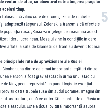
de vectori de atac, iar obiectivul este atingerea pragului
n același timp.
ă folosească zilnic sute de drone și zeci de rachete
 își adaptează răspunsul. Zelenski a transmis că efectele
i de populația rusă. „Rusia va înțelege ce înseamnă acest
rtizat liderul ucrainean. Mesajul vine în condițiile în care
ive aflate la sute de kilometri de front au devenit tot mai
e principalele rute de aprovizionare ale Rusiei
l Cionhar, una dintre cele mai importante legături dintre
giunea Herson, a fost grav afectat în urma unui atac cu
te de Kiev, podul reprezintă un punct logistic esențial
provizii către trupele ruse din sudul Ucrainei. Imagini din
e infrastructurii, după ce autoritățile instalate de Rusia în
ctele atacului. Este a doua lovitură importantă asupra