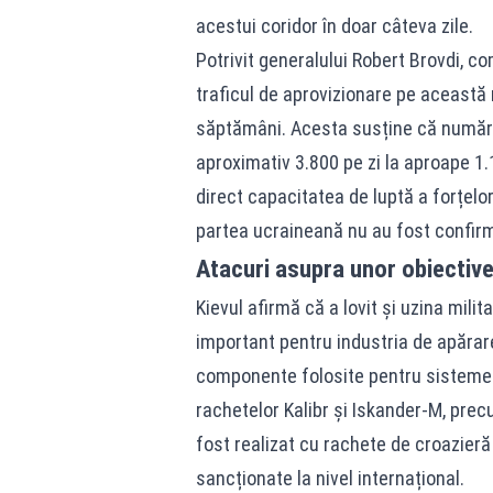
acestui coridor în doar câteva zile.
Potrivit generalului Robert Brovdi, co
traficul de aprovizionare pe această 
săptămâni. Acesta susține că numărul
aproximativ 3.800 pe zi la aproape 
direct capacitatea de luptă a forțelor
partea ucraineană nu au fost confir
Atacuri asupra unor obiective
Kievul afirmă că a lovit și uzina mili
important pentru industria de apărare 
componente folosite pentru sistemele
rachetelor Kalibr și Iskander-M, prec
fost realizat cu rachete de croazieră
sancționate la nivel internațional.