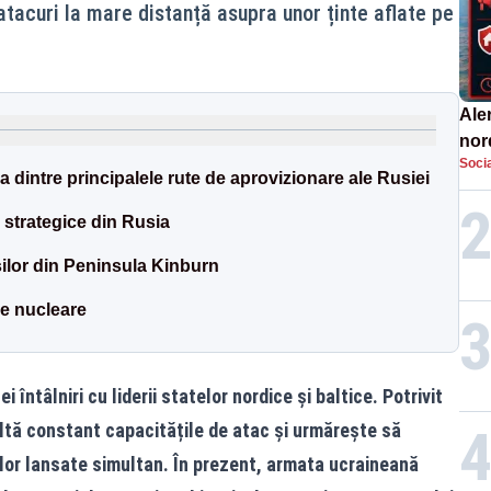
atacuri la mare distanță asupra unor ținte aflate pe
Aler
nor
Socia
de 
 dintre principalele rute de aprovizionare ale Rusiei
 strategice din Rusia
ilor din Peninsula Kinburn
le nucleare
 întâlniri cu liderii statelor nordice și baltice. Potrivit
voltă constant capacitățile de atac și urmărește să
lor lansate simultan. În prezent, armata ucraineană