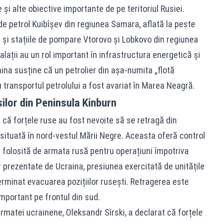
 și alte obiective importante de pe teritoriul Rusiei.
e petrol Kuibîșev din regiunea Samara, aflată la peste
ar și stațiile de pompare Vtorovo și Lobkovo din regiunea
talații au un rol important în infrastructura energetică și
ina susține că un petrolier din așa-numita „flotă
transportul petrolului a fost avariat în Marea Neagră.
ilor din Peninsula Kinburn
in că forțele ruse au fost nevoite să se retragă din
situată în nord-vestul Mării Negre. Aceasta oferă control
t folosită de armata rusă pentru operațiuni împotriva
lor prezentate de Ucraina, presiunea exercitată de unitățile
erminat evacuarea pozițiilor rusești. Retragerea este
mportant pe frontul din sud.
rmatei ucrainene, Oleksandr Sîrski, a declarat că forțele