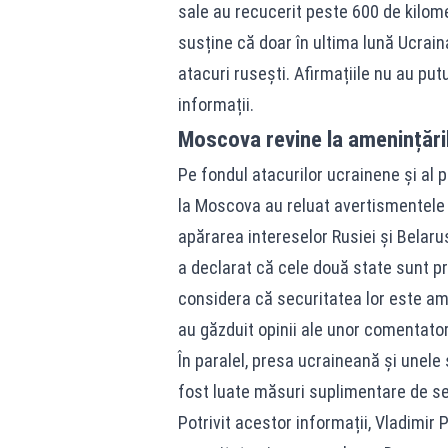
sale au recucerit peste 600 de kilomet
susține că doar în ultima lună Ucrain
atacuri rusești. Afirmațiile nu au put
informații.
Moscova revine la amenințări
Pe fondul atacurilor ucrainene și al p
la Moscova au reluat avertismentele p
apărarea intereselor Rusiei și Belarus
a declarat că cele două state sunt p
considera că securitatea lor este ame
au găzduit opinii ale unor comentator
În paralel, presa ucraineană și unele 
fost luate măsuri suplimentare de se
Potrivit acestor informații, Vladimir 