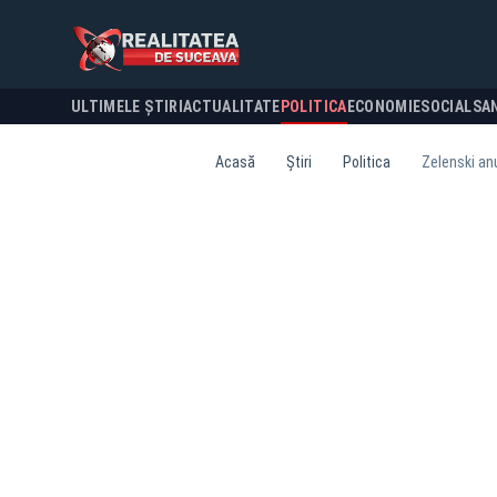
ULTIMELE ȘTIRI
ACTUALITATE
POLITICA
ECONOMIE
SOCIAL
SA
Acasă
Știri
Politica
Zelenski anu