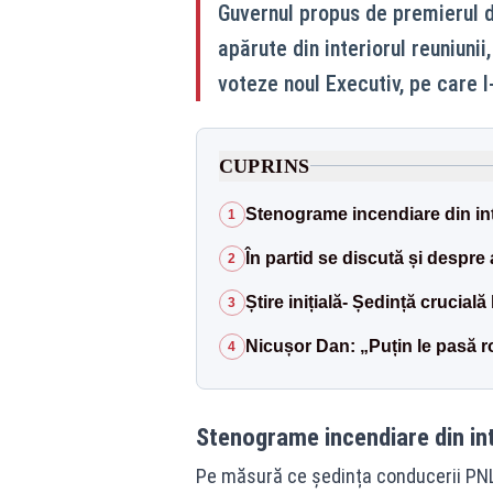
Guvernul propus de premierul 
apărute din interiorul reuniunii,
voteze noul Executiv, pe care 
CUPRINS
Stenograme incendiare din int
1
În partid se discută și despre 
2
Știre inițială- Ședință crucială
3
Nicușor Dan: „Puțin le pasă r
4
Stenograme incendiare din int
Pe măsură ce ședința conducerii PNL c