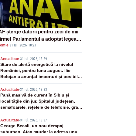
F șterge datorii pentru zeci de mii
firme! Parlamentul a adoptat legea
omie
·
31 iul. 2026, 18:21
ind amnistia fiscală
2
Actualitate
-
31 iul. 2026, 18:29
Stare de alertă energetică la nivelul
României, pentru luna august. Ilie
Bolojan a anunțat importuri și posibile
restricții – VIDEO
3
Actualitate
-
31 iul. 2026, 18:33
Pană masivă de curent în Sibiu și
localitățile din jur. Spitalul județean,
semafoarele, rețelele de telefonie, grav
afectate
4
Actualitate
-
31 iul. 2026, 18:37
George Becali, un nou derapaj
suburban. Atac murdar la adresa unui