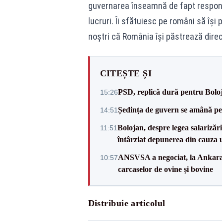
guvernarea înseamnă de fapt responsa
lucruri. Îi sfătuiesc pe români să îşi 
noştri că România îşi păstrează direcţ
CITEȘTE ȘI
PSD, replică dură pentru Boloj
15:26
Ședința de guvern se amână pen
14:51
Bolojan, despre legea salarizăr
11:51
întârziat depunerea din cauza u
ANSVSA a negociat, la Ankara, 
10:57
carcaselor de ovine și bovine
Distribuie articolul