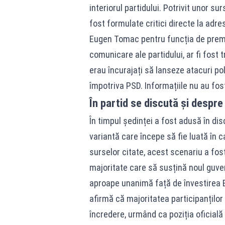
interiorul partidului. Potrivit unor sur
fost formulate critici directe la adr
Eugen Tomac pentru funcția de premie
comunicare ale partidului, ar fi fos
erau încurajați să lanseze atacuri pol
împotriva PSD. Informațiile nu au fos
În partid se discută și despre
În timpul ședinței a fost adusă în disc
variantă care începe să fie luată în ca
surselor citate, acest scenariu a fost 
majoritate care să susțină noul guvern
aproape unanimă față de învestirea 
afirmă că majoritatea participanților
încredere, urmând ca poziția oficială a