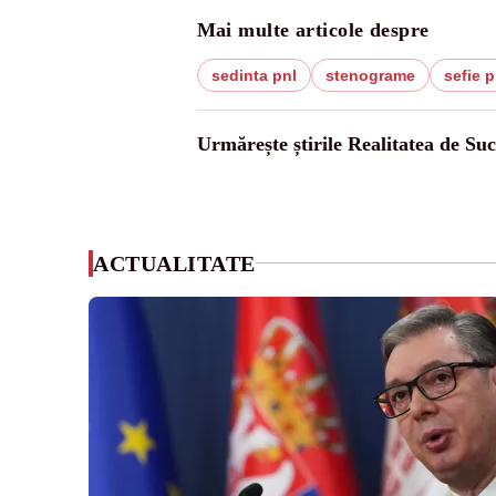
Mai multe articole despre
sedinta pnl
stenograme
sefie p
Urmărește știrile Realitatea de Su
ACTUALITATE