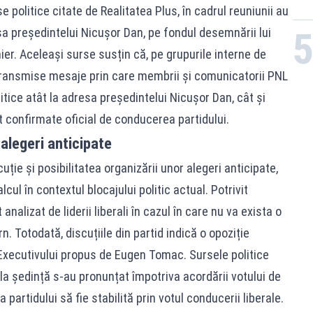
se politice citate de Realitatea Plus, în cadrul reuniunii au
esa președintelui Nicușor Dan, pe fondul desemnării lui
r. Aceleași surse susțin că, pe grupurile interne de
t transmise mesaje prin care membrii și comunicatorii PNL
itice atât la adresa președintelui Nicușor Dan, cât și
t confirmate oficial de conducerea partidului.
 alegeri anticipate
uție și posibilitatea organizării unor alegeri anticipate,
lcul în contextul blocajului politic actual. Potrivit
analizat de liderii liberali în cazul în care nu va exista o
. Totodată, discuțiile din partid indică o opoziție
Executivului propus de Eugen Tomac. Sursele politice
 la ședință s-au pronunțat împotriva acordării votului de
 partidului să fie stabilită prin votul conducerii liberale.