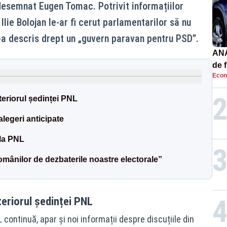
desemnat Eugen Tomac. Potrivit informațiilor
 Ilie Bolojan le-ar fi cerut parlamentarilor să nu
l-a descris drept un „guvern paravan pentru PSD”.
ANA
de 
Econ
priv
eriorul ședinței PNL
alegeri anticipate
 la PNL
omânilor de dezbaterile noastre electorale”
eriorul ședinței PNL
ontinuă, apar și noi informații despre discuțiile din