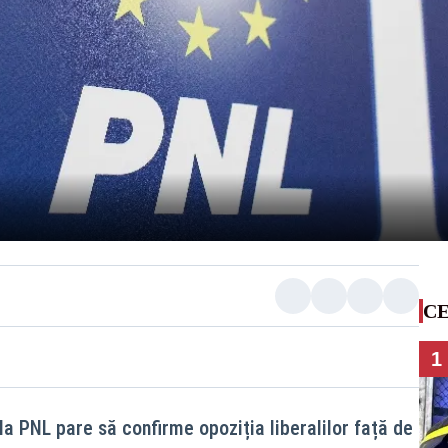
CE
1
a PNL pare să confirme opoziția liberalilor față de