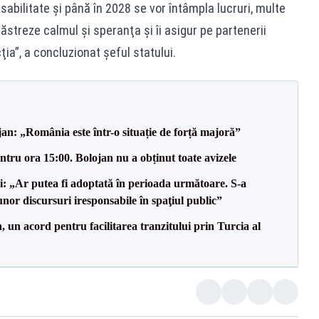
bilitate şi până în 2028 se vor întâmpla lucruri, multe
păstreze calmul şi speranţa şi îi asigur pe partenerii
ia”, a concluzionat șeful statului.
an: „România este într-o situație de forță majoră”
tru ora 15:00. Bolojan nu a obținut toate avizele
ii: „Ar putea fi adoptată în perioada următoare. S-a
nor discursuri iresponsabile în spaţiul public”
un acord pentru facilitarea tranzitului prin Turcia al