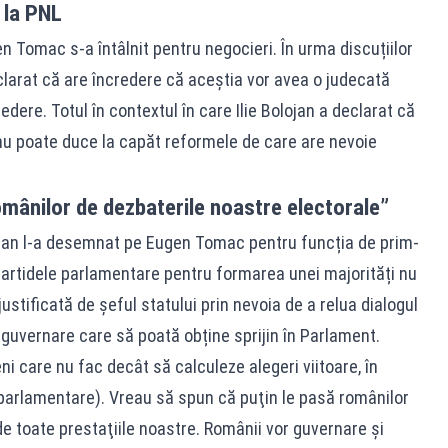
ă la PNL
n Tomac s-a întâlnit pentru negocieri. În urma discuțiilor
clarat că are încredere că aceștia vor avea o judecată
edere. Totul în contextul în care Ilie Bolojan a declarat că
 nu poate duce la capăt reformele de care are nevoie
omânilor de dezbaterile noastre electorale”
Dan l-a desemnat pe Eugen Tomac pentru funcția de prim-
partidele parlamentare pentru formarea unei majorități nu
ustificată de șeful statului prin nevoia de a relua dialogul
e guvernare care să poată obține sprijin în Parlament.
eni care nu fac decât să calculeze alegeri viitoare, în
. parlamentare). Vreau să spun că puţin le pasă românilor
de toate prestaţiile noastre. Românii vor guvernare şi