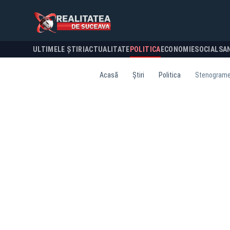
ULTIMELE ȘTIRI
ACTUALITATE
POLITICA
ECONOMIE
SOCIAL
SA
Acasă
Știri
Politica
Stenograme 