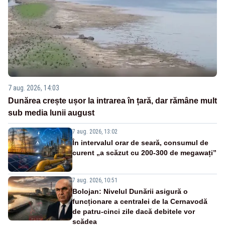
7 aug. 2026, 14:03
Dunărea crește ușor la intrarea în țară, dar rămâne mult
sub media lunii august
7 aug. 2026, 13:02
În intervalul orar de seară, consumul de
curent „a scăzut cu 200-300 de megawați”
7 aug. 2026, 10:51
Bolojan: Nivelul Dunării asigură o
funcționare a centralei de la Cernavodă
de patru-cinci zile dacă debitele vor
scădea