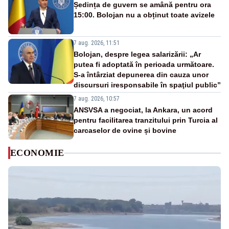
Ședința de guvern se amână pentru ora
15:00. Bolojan nu a obținut toate avizele
7 aug. 2026, 11:51
Bolojan, despre legea salarizării: „Ar
putea fi adoptată în perioada următoare.
S-a întârziat depunerea din cauza unor
discursuri iresponsabile în spaţiul public”
7 aug. 2026, 10:57
ANSVSA a negociat, la Ankara, un acord
pentru facilitarea tranzitului prin Turcia al
carcaselor de ovine și bovine
ECONOMIE