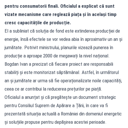
pentru consumatorii finali. Oficialul a explicat că sunt
vizate mecanisme care reglează piața și în același timp
cresc capacitățile de producție.
El a subliniat că soluția de fond este extinderea producției de
energie, însă efectele se vor vedea abia în aproximativ un an și
jumătate. Potrivit ministrului, planurile vizează punerea în
producție a aproape 2000 de megawați la nivel național.
Bogdan Ivan a precizat că fiecare proiect are responsabili
stabiliți și este monitorizat săptămânal. Astfel, în următorul
an și jumătate ar urma să fie operaționalizate noile capacități,
ceea ce ar contribui la reducerea prețurilor pe piață.
Oficialul a anunțat și că pregătește un document strategic
pentru Consiliul Suprem de Apărare a Țării, în care va fi
prezentată situația actuală a României din domeniul energetic
și soluțiile propuse pentru depășirea acestei perioade.