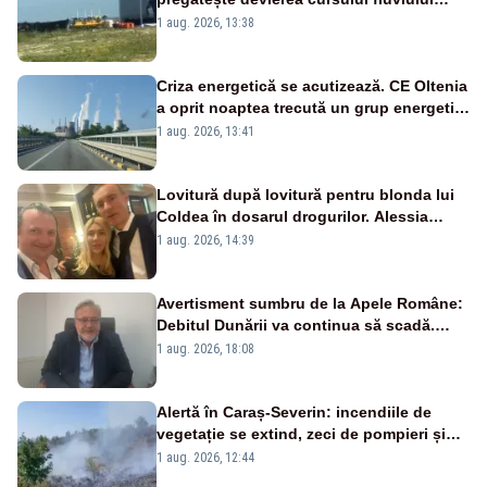
către Cernavodă – VIDEO
1 aug. 2026, 13:38
Criza energetică se acutizează. CE Oltenia
a oprit noaptea trecută un grup energetic
de la Rovinari
1 aug. 2026, 13:41
Lovitură după lovitură pentru blonda lui
Coldea în dosarul drogurilor. Alessia
Păcuraru explică decizia magistraților
1 aug. 2026, 14:39
Avertisment sumbru de la Apele Române:
Debitul Dunării va continua să scadă.
Cernavodă s-ar putea închide în 4 zile
1 aug. 2026, 18:08
Alertă în Caraș-Severin: incendiile de
vegetație se extind, zeci de pompieri și
silvicultori se luptă cu flăcările - VIDEO
1 aug. 2026, 12:44