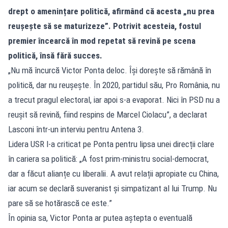
drept o amenințare politică, afirmând că acesta „nu prea
reușește să se maturizeze”. Potrivit acesteia, fostul
premier încearcă în mod repetat să revină pe scena
politică, însă fără succes.
„Nu mă încurcă Victor Ponta deloc. Își dorește să rămână în
politică, dar nu reușește. În 2020, partidul său, Pro România, nu
a trecut pragul electoral, iar apoi s-a evaporat. Nici în PSD nu a
reușit să revină, fiind respins de Marcel Ciolacu”, a declarat
Lasconi într-un interviu pentru Antena 3.
Lidera USR l-a criticat pe Ponta pentru lipsa unei direcții clare
în cariera sa politică: „A fost prim-ministru social-democrat,
dar a făcut alianțe cu liberalii. A avut relații apropiate cu China,
iar acum se declară suveranist și simpatizant al lui Trump. Nu
pare să se hotărască ce este.”
În opinia sa, Victor Ponta ar putea aștepta o eventuală