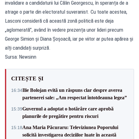
invalidare a candidaturii lui Călin Georgescu, în speranța de a
atrage o parte din electoratul suveranist. Cu toate acestea,
Lasconi consideră că această zonă politică este deja
„aglomerată”, având în vedere prezența unor lideri precum
George Simion și Diana Șoșoacă, iar pe viitor ar putea apărea și
alți candidați surpriză.
Sursa: Newsinn
CITEȘTE ȘI
Ilie Bolojan evită un răspuns clar despre averea
16:34
partenerei sale: „Am respectat întotdeauna legea”
Guvernul a adoptat o hotărâre care aprobă
15:39
planurile de pregătire pentru riscuri
Ana Maria Păcuraru: Televiziunea Poporului
15:18
solicită investigarea deciziilor luate în această