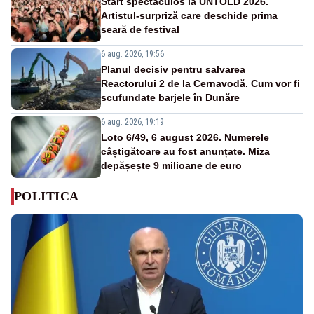
Start spectaculos la UNTOLD 2026.
Artistul-surpriză care deschide prima
seară de festival
6 aug. 2026, 19:56
Planul decisiv pentru salvarea
Reactorului 2 de la Cernavodă. Cum vor fi
scufundate barjele în Dunăre
6 aug. 2026, 19:19
Loto 6/49, 6 august 2026. Numerele
câștigătoare au fost anunțate. Miza
depășește 9 milioane de euro
POLITICA