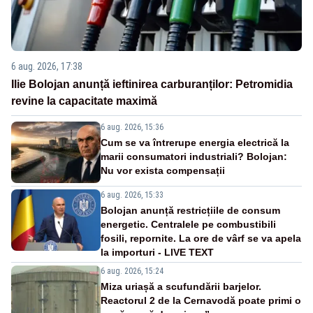
6 aug. 2026, 17:38
Ilie Bolojan anunță ieftinirea carburanților: Petromidia
revine la capacitate maximă
6 aug. 2026, 15:36
Cum se va întrerupe energia electrică la
marii consumatori industriali? Bolojan:
Nu vor exista compensații
6 aug. 2026, 15:33
Bolojan anunță restricțiile de consum
energetic. Centralele pe combustibili
fosili, repornite. La ore de vârf se va apela
la importuri - LIVE TEXT
6 aug. 2026, 15:24
Miza uriașă a scufundării barjelor.
Reactorul 2 de la Cernavodă poate primi o