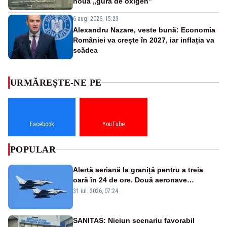
nouă „gură de oxigen”
6 aug. 2026, 15:23
Alexandru Nazare, veste bună: Economia
României va crește în 2027, iar inflația va
scădea
URMĂREȘTE-NE PE
Facebook
YouTube
POPULAR
Alertă aeriană la graniță pentru a treia
oară în 24 de ore. Două aeronave
Eurofighter britanice au fost ridicate de la
31 iul. 2026, 07:24
sol
SANITAS: Niciun scenariu favorabil