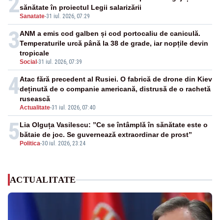
2
sănătate în proiectul Legii salarizării
Sanatate
-
31 iul. 2026, 07:29
3
ANM a emis cod galben și cod portocaliu de caniculă.
Temperaturile urcă până la 38 de grade, iar nopțile devin
tropicale
Social
-
31 iul. 2026, 07:39
4
Atac fără precedent al Rusiei. O fabrică de drone din Kiev
deținută de o companie americană, distrusă de o rachetă
rusească
Actualitate
-
31 iul. 2026, 07:40
5
Lia Olguța Vasilescu: ”Ce se întâmplă în sănătate este o
bătaie de joc. Se guvernează extraordinar de prost”
Politica
-
30 iul. 2026, 23:24
ACTUALITATE