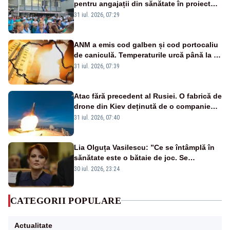
pentru angajații din sănătate în proiectul
Legii salarizării
31 iul. 2026, 07:29
ANM a emis cod galben și cod portocaliu
de caniculă. Temperaturile urcă până la 38
de grade, iar nopțile devin tropicale
31 iul. 2026, 07:39
Atac fără precedent al Rusiei. O fabrică de
drone din Kiev deținută de o companie
americană, distrusă de o rachetă
31 iul. 2026, 07:40
rusească
Lia Olguța Vasilescu: ”Ce se întâmplă în
sănătate este o bătaie de joc. Se
guvernează extraordinar de prost”
30 iul. 2026, 23:24
CATEGORII POPULARE
Actualitate