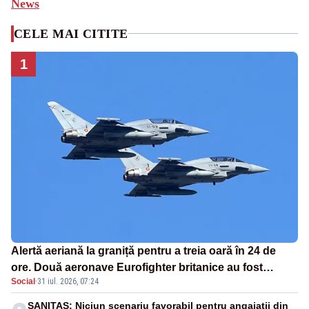
News
CELE MAI CITITE
1
Alertă aeriană la graniță pentru a treia oară în 24 de
ore. Două aeronave Eurofighter britanice au fost
Social
·
31 iul. 2026, 07:24
ridicate de la sol
SANITAS: Niciun scenariu favorabil pentru angajații din