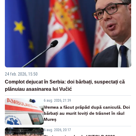
24 feb. 2026, 15:50
Complot dejucat în Serbia: doi bărbați, suspectați că
plănuiau asasinarea lui Vučić
6 aug. 2026, 21:39
Vremea a făcut prăpăd după caniculă. Doi
bărbați au murit loviți de trăsnet în râul
Mureș
6 aug. 2026, 20:17