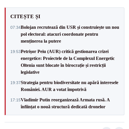
CITEȘTE ȘI
Bolojan recrutează din USR și construiește un nou
07:34
pol electoral: atacuri coordonate pentru
menținerea la putere
Petrișor Peiu (AUR) critică gestionarea crizei
19:53
energetice: Proiectele de la Complexul Energetic
Oltenia sunt blocate în birocrație și restricții
legislative
Strategia pentru biodiversitate nu apără interesele
19:37
României. AUR a votat împotrivă
Vladimir Putin reorganizează Armata rusă. A
17:15
înființat o nouă structură dedicată dronelor