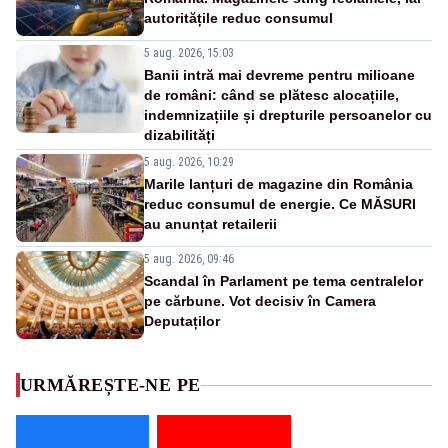
autoritățile reduc consumul
5 aug. 2026, 15:03
Banii intră mai devreme pentru milioane
de români: când se plătesc alocațiile,
indemnizațiile și drepturile persoanelor cu
dizabilități
5 aug. 2026, 10:29
Marile lanțuri de magazine din România
reduc consumul de energie. Ce MĂSURI
au anunțat retailerii
5 aug. 2026, 09:46
Scandal în Parlament pe tema centralelor
pe cărbune. Vot decisiv în Camera
Deputaților
URMĂREȘTE-NE PE