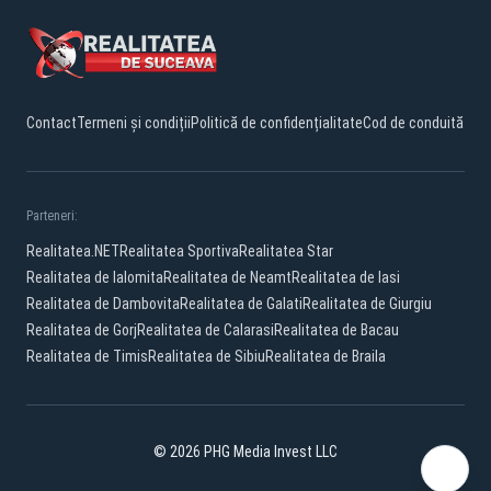
Contact
Termeni și condiții
Politică de confidențialitate
Cod de conduită
Parteneri:
Realitatea.NET
Realitatea Sportiva
Realitatea Star
Realitatea de Ialomita
Realitatea de Neamt
Realitatea de Iasi
Realitatea de Dambovita
Realitatea de Galati
Realitatea de Giurgiu
Realitatea de Gorj
Realitatea de Calarasi
Realitatea de Bacau
Realitatea de Timis
Realitatea de Sibiu
Realitatea de Braila
© 2026 PHG Media Invest LLC
Facebook
YouTube