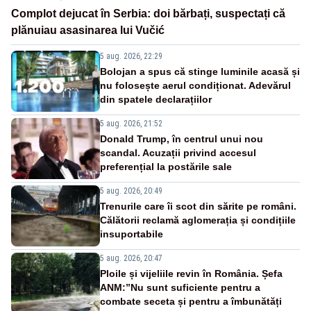
Complot dejucat în Serbia: doi bărbați, suspectați că
plănuiau asasinarea lui Vučić
5 aug. 2026, 22:29
Bolojan a spus că stinge luminile acasă și
nu folosește aerul condiționat. Adevărul
din spatele declarațiilor
5 aug. 2026, 21:52
Donald Trump, în centrul unui nou
scandal. Acuzații privind accesul
preferențial la postările sale
5 aug. 2026, 20:49
Trenurile care îi scot din sărite pe români.
Călătorii reclamă aglomerația și condițiile
insuportabile
5 aug. 2026, 20:47
Ploile și vijeliile revin în România. Șefa
ANM:”Nu sunt suficiente pentru a
combate seceta și pentru a îmbunătăți