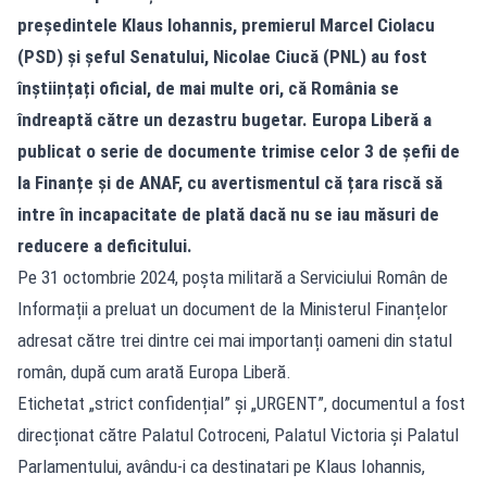
președintele Klaus Iohannis, premierul Marcel Ciolacu
(PSD) și șeful Senatului, Nicolae Ciucă (PNL) au fost
înștiințați oficial, de mai multe ori, că România se
îndreaptă către un dezastru bugetar. Europa Liberă a
publicat o serie de documente trimise celor 3 de șefii de
la Finanțe și de ANAF, cu avertismentul că țara riscă să
intre în incapacitate de plată dacă nu se iau măsuri de
reducere a deficitului.
Pe 31 octombrie 2024, poșta militară a Serviciului Român de
Informații a preluat un document de la Ministerul Finanțelor
adresat către trei dintre cei mai importanți oameni din statul
român, după cum arată Europa Liberă.
Etichetat „strict confidențial” și „URGENT”, documentul a fost
direcționat către Palatul Cotroceni, Palatul Victoria și Palatul
Parlamentului, avându-i ca destinatari pe Klaus Iohannis,