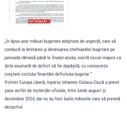
„În lipsa unor măsuri bugetare adoptate de urgență, care să
conducă la limitarea și diminuarea cheltuielilor bugetare pe
perioada rămasă până la finalul anului, există riscuri majore ca
ținta asumată de deficit să fie depășită, cu consecința
creșterii costului finanțării deficitului bugetar.”
Potrivit Europa Liberă, tripleta Iohannis-Ciolacu-Ciucă a primit
șase astfel de înștiințări oficiale, între lunile august și
decembrie 2024, dar nu au fost luate măsurile care să prevină
dezastrul.