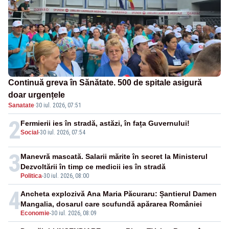
Continuă greva în Sănătate. 500 de spitale asigură
doar urgențele
Sanatate
·
30 iul. 2026, 07:51
2
Fermierii ies în stradă, astăzi, în fața Guvernului!
Social
-
30 iul. 2026, 07:54
3
Manevră mascată. Salarii mărite în secret la Ministerul
Dezvoltării în timp ce medicii ies în stradă
Politica
-
30 iul. 2026, 08:00
4
Ancheta explozivă Ana Maria Păcuraru: Șantierul Damen
Mangalia, dosarul care scufundă apărarea României
Economie
-
30 iul. 2026, 08:09