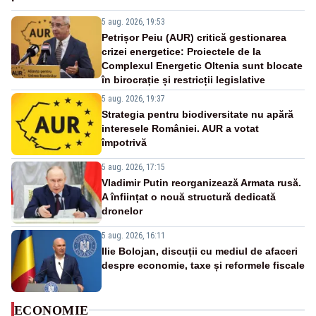
5 aug. 2026, 19:53
Petrișor Peiu (AUR) critică gestionarea
crizei energetice: Proiectele de la
Complexul Energetic Oltenia sunt blocate
în birocrație și restricții legislative
5 aug. 2026, 19:37
Strategia pentru biodiversitate nu apără
interesele României. AUR a votat
împotrivă
5 aug. 2026, 17:15
Vladimir Putin reorganizează Armata rusă.
A înființat o nouă structură dedicată
dronelor
5 aug. 2026, 16:11
Ilie Bolojan, discuții cu mediul de afaceri
despre economie, taxe și reformele fiscale
ECONOMIE