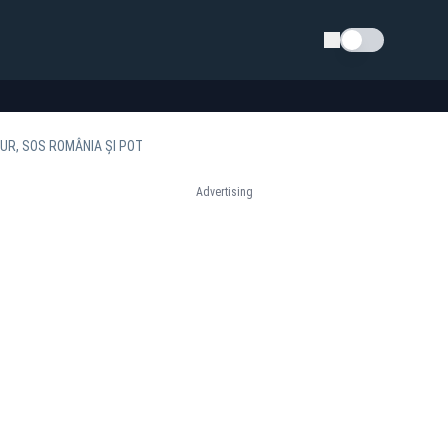
Schimba tema
UR, SOS ROMÂNIA ŞI POT
Advertising