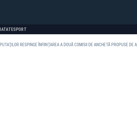
NATATE
SPORT
UTAŢILOR RESPINGE ÎNFIINȚAREA A DOUĂ COMISII DE ANCHETĂ PROPUSE DE A