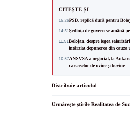
CITEȘTE ȘI
PSD, replică dură pentru Boloj
15:26
Ședința de guvern se amână pen
14:51
Bolojan, despre legea salarizăr
11:51
întârziat depunerea din cauza u
ANSVSA a negociat, la Ankara, 
10:57
carcaselor de ovine și bovine
Distribuie articolul
Urmărește știrile Realitatea de Su