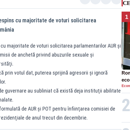
CE
1
espins cu majoritate de voturi solicitarea
omânia
cu majoritate de voturi solicitarea parlamentarilor AUR şi
misii de anchetă privind abuzurile sexuale şi
sităţi.
ă prin votul dat, puterea sprijină agresorii şi ignoră
Rom
eco
or.
Econ
rat
de guvernare au subliniat că există deja instituţii abilitate
neg
nalate.
a formulată de AUR şi POT pentru înfiinţarea comisiei de
rezidenţiale de anul trecut din decembrie.