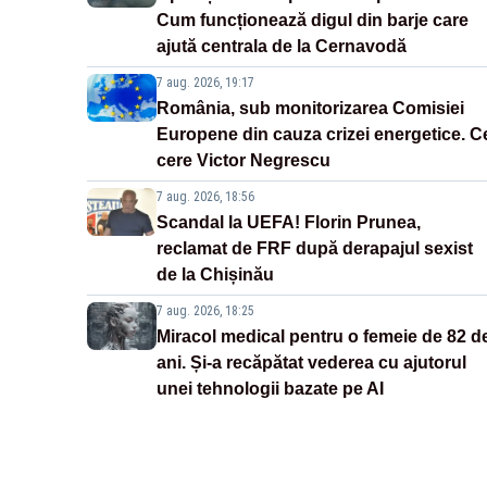
Cum funcționează digul din barje care
ajută centrala de la Cernavodă
7 aug. 2026, 19:17
România, sub monitorizarea Comisiei
Europene din cauza crizei energetice. C
cere Victor Negrescu
7 aug. 2026, 18:56
Scandal la UEFA! Florin Prunea,
reclamat de FRF după derapajul sexist
de la Chișinău
7 aug. 2026, 18:25
Miracol medical pentru o femeie de 82 d
ani. Și-a recăpătat vederea cu ajutorul
unei tehnologii bazate pe AI