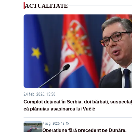
ACTUALITATE
24 feb. 2026, 15:50
Complot dejucat în Serbia: doi bărbați, suspectaț
că plănuiau asasinarea lui Vučić
7 aug. 2026, 19:45
Operațiune fără precedent pe Dunăre.