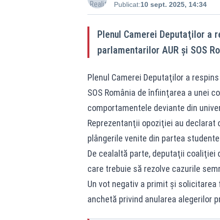
Publicat:
10 sept. 2025, 14:34
Plenul Camerei Deputaţilor a r
parlamentarilor AUR şi SOS R
Plenul Camerei Deputaţilor a respins 
SOS România de înfiinţarea a unei co
comportamentele deviante din univer
Reprezentanţii opoziţiei au declarat c
plângerile venite din partea studentel
De cealaltă parte, deputaţii coaliţiei 
care trebuie să rezolve cazurile sem
Un vot negativ a primit şi solicitare
anchetă privind anularea alegerilor p