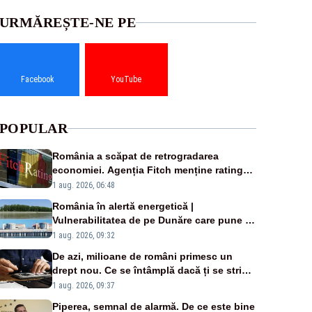
URMĂREȘTE-NE PE
Facebook
YouTube
POPULAR
România a scăpat de retrogradarea
economiei. Agenția Fitch menține ratingul
„BBB-” cu perspectivă negativă
1 aug. 2026, 06:48
România în alertă energetică |
Vulnerabilitatea de pe Dunăre care pune în
pericol Centrala Cernavodă era cunoscută
1 aug. 2026, 09:32
de pe vremea lui Ceaușescu
De azi, milioane de români primesc un
drept nou. Ce se întâmplă dacă ți se strică
un produs
1 aug. 2026, 09:37
Piperea, semnal de alarmă. De ce este bine