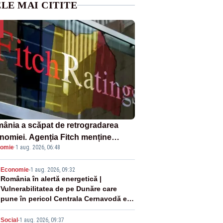
LE MAI CITITE
ânia a scăpat de retrogradarea
nomiei. Agenția Fitch menține
omie
·
1 aug. 2026, 06:48
ingul „BBB-” cu perspectivă
ativă
2
Economie
-
1 aug. 2026, 09:32
România în alertă energetică |
Vulnerabilitatea de pe Dunăre care
pune în pericol Centrala Cernavodă era
cunoscută de pe vremea lui Ceaușescu
Social
-
1 aug. 2026, 09:37