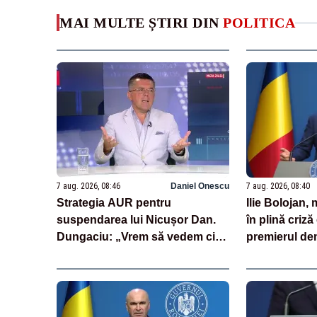
MAI MULTE ȘTIRI DIN
POLITICA
7 aug. 2026, 08:46
Daniel Onescu
7 aug. 2026, 08:40
Strategia AUR pentru
Ilie Bolojan
suspendarea lui Nicușor Dan.
în plină criză
Dungaciu: „Vrem să vedem cine
premierul de
semnează și cine nu”
laude cu măsu