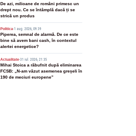
3
De azi, milioane de români primesc un
drept nou. Ce se întâmplă dacă ți se
strică un produs
4
Politica
-
1 aug. 2026, 09:39
Piperea, semnal de alarmă. De ce este
bine să avem bani cash, în contextul
alertei energetice?
5
Actualitate
-
31 iul. 2026, 21:35
Mihai Stoica a răbufnit după eliminarea
FCSB: „N-am văzut asemenea greșeli în
190 de meciuri europene”